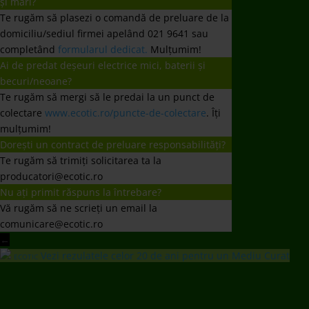
și mari?
Te rugăm să plasezi o comandă de preluare de la
domiciliu/sediul firmei apelând 021 9641 sau
completând
formularul dedicat.
Mulțumim!
Ai de predat deșeuri electrice mici, baterii și
becuri/neoane?
Te rugăm să mergi să le predai la un punct de
colectare
www.ecotic.ro/puncte-de-colectare
. Îți
mulțumim!
Dorești un contract de preluare responsabilități?
Te rugăm să trimiți solicitarea ta la
producatori@ecotic.ro
Nu ați primit răspuns la întrebare?
Vă rugăm să ne scrieți un email la
comunicare@ecotic.ro
←
Vezi rezulatele celor 20 de ani pentru un Mediu Curat
ECOTIC