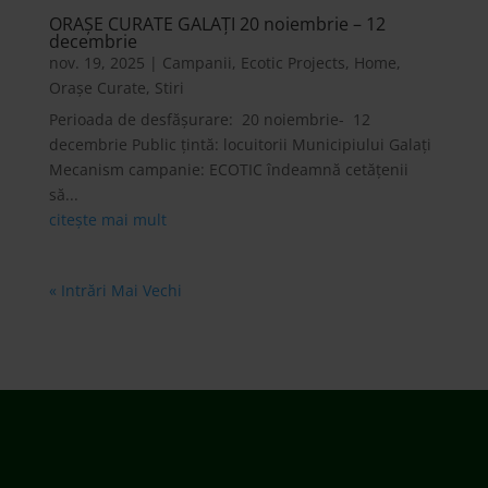
ORAȘE CURATE GALAȚI 20 noiembrie – 12
decembrie
nov. 19, 2025
|
Campanii
,
Ecotic Projects
,
Home
,
Orașe Curate
,
Stiri
Perioada de desfășurare: 20 noiembrie- 12
decembrie Public țintă: locuitorii Municipiului Galați
Mecanism campanie: ECOTIC îndeamnă cetățenii
să...
citește mai mult
« Intrări Mai Vechi