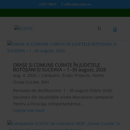
021 9641
office@ecotic.ro
ORAȘE ȘI COMUNE CURATE ÎN JUDEȚELE
BOTOȘANI ȘI SUCEAVA – 1 -30 august, 2026
aug. 4, 2026
|
Campanii
,
Ecotic Projects
,
Home
,
Orașe Curate
,
Stiri
Perioada de desfășurare: 1 - 30 august Public țintă:
locuitorii din localitățile vizate Mecanism campanie:
Pentru a încuraja comportamentul...
citește mai mult