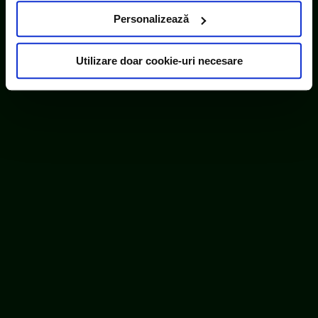
uri terțe). Găsiți în ferestrele Detalii și Despre informații
Personalizează
cu privire la aceste fișiere și posibilitatea de a vă exprima
consimțământul cu privire la acestea.
Utilizare doar cookie-uri necesare