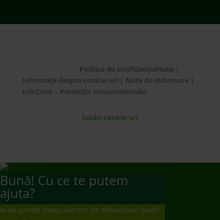
© ECOTIC 2025 |
Politica de confidențialitate
|
Informații despre cookie-uri
|
Note de informare
|
InfoCons – Protecția consumatorului
Setări cookie-uri
Bună! Cu ce te putem
ajuta?
Ai de predat deșeu electric de dimensiuni medii