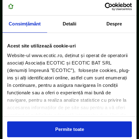
Consimțământ
Detalii
Despre
Acest site utilizează cookie-uri
Website-ul www.ecotic.ro, deținut și operat de operatorii
asociați Asociația ECOTIC și ECOTIC BAT SRL
(denumiți împreună ”ECOTIC”), folosește cookies, plug-
ins și alți identificatori online, astfel cum sunt enumerați
în continuare, pentru a asigura navigarea în condiții
funcționale sau a oferi o experiență mai bună de
navigare, pentru a realiza analize statistice cu privire la
accesarea informațiilor de pe site sau pentru a vă oferi
conținut și publicitate adecvată intereselor dvs. Unii din
acești identificatori online sunt plasați de către ECOTIC
Permite toate
(cookie-uri primare), alții sunt cookie-uri dintr-un domeniu
diferit de domeniul site-ului web pe care îl vizitați (cookie-