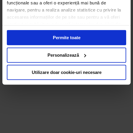
funcționale sau a oferi o experiență mai bună de
navigare, pentru a realiza analize statistice cu privire la
accesarea informațiilor de pe site sau pentru a vă oferi
conținut și publicitate adecvată intereselor dvs. Unii din
acești identificatori online sunt plasați de către ECOTIC
Permite toate
(cookie-uri primare), alții sunt cookie-uri dintr-un domeniu
diferit de domeniul site-ului web pe care îl vizitați (cookie-
uri terțe). Găsiți în ferestrele Detalii și Despre informații
Personalizează
cu privire la aceste fișiere și posibilitatea de a vă exprima
consimțământul cu privire la acestea.
Utilizare doar cookie-uri necesare