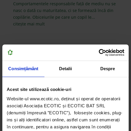
Comportamentele responsabile față de mediu nu se
nasc o dată cu maturitatea, ci se formează încă din
copilărie. Obiceiurile pe care un copil le...
citește mai mult
Consimțământ
Detalii
Despre
Acest site utilizează cookie-uri
Website-ul www.ecotic.ro, deținut și operat de operatorii
asociați Asociația ECOTIC și ECOTIC BAT SRL
(denumiți împreună ”ECOTIC”), folosește cookies, plug-
ins și alți identificatori online, astfel cum sunt enumerați
în continuare, pentru a asigura navigarea în condiții