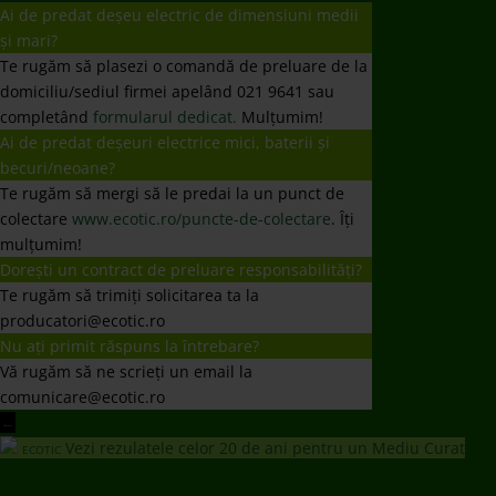
Ai de predat deșeu electric de dimensiuni medii
și mari?
Te rugăm să plasezi o comandă de preluare de la
domiciliu/sediul firmei apelând 021 9641 sau
completând
formularul dedicat.
Mulțumim!
Ai de predat deșeuri electrice mici, baterii și
becuri/neoane?
Te rugăm să mergi să le predai la un punct de
colectare
www.ecotic.ro/puncte-de-colectare
. Îți
mulțumim!
Dorești un contract de preluare responsabilități?
Te rugăm să trimiți solicitarea ta la
producatori@ecotic.ro
Nu ați primit răspuns la întrebare?
Vă rugăm să ne scrieți un email la
comunicare@ecotic.ro
←
Vezi rezulatele celor 20 de ani pentru un Mediu Curat
ECOTIC