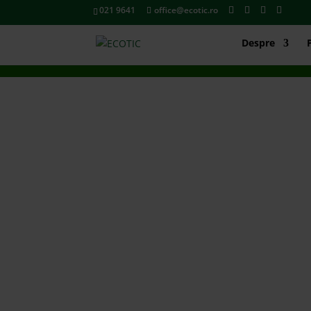
021 9641
office@ecotic.ro
Despre
TIMBRU