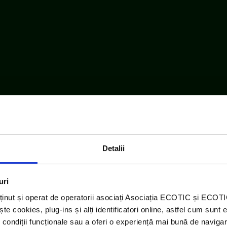
Detalii
uri
embru WEEE Forum,
WEEELABEX, PRONEXA și al Coaliției P
ținut și operat de operatorii asociați Asociația ECOTIC și ECO
 cookies, plug-ins și alți identificatori online, astfel cum sunt 
ECOTIC BAT este membru EUCOBAT
 condiții funcționale sau a oferi o experiență mai bună de navigar