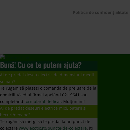
și mari?
Te rugăm să plasezi o comandă de preluare de la
domiciliu/sediul firmei apelând 021 9641 sau
completând
formularul dedicat.
Mulțumim!
Ai de predat deșeuri electrice mici, baterii și
becuri/neoane?
Te rugăm să mergi să le predai la un punct de
colectare
www.ecotic.ro/puncte-de-colectare
. Îți
mulțumim!
Dorești un contract de preluare responsabilități?
Te rugăm să trimiți solicitarea ta la
producatori@ecotic.ro
Nu ați primit răspuns la întrebare?
Vă rugăm să ne scrieți un email la
comunicare@ecotic.ro
←
Vezi rezulatele celor 20 de ani pentru un Mediu Curat
ECOTIC