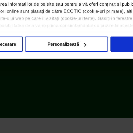
area informațiilor de pe site sau pentru a vă oferi conținut și publ
atori online sunt plasați de către ECOTIC (cookie-uri primare), alți
e-ului web pe care îl vizitați (cookie-uri terțe). Găsiți în ferestre
i posibilitatea de a vă exprima consimțământul cu privire la acest
necesare
Personalizează
|
Informații despre cookie-uri
|
Note de informare
|
InfoCons – 
Setări cookie-uri