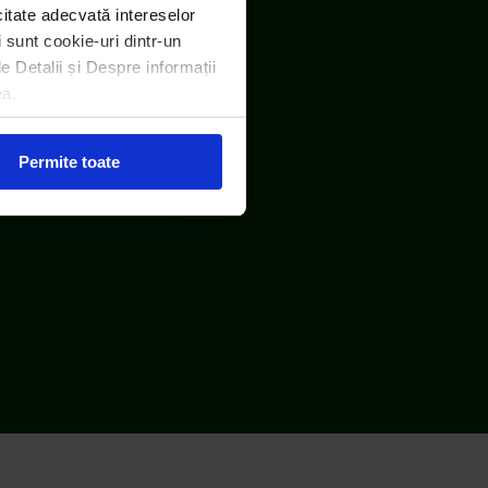
icitate adecvată intereselor
i sunt cookie-uri dintr-un
le Detalii și Despre informații
ea.
Permite toate
Protecția consumatorului