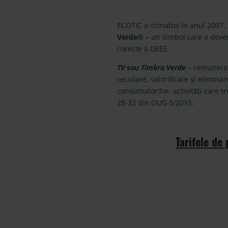
ECOTIC a introdus în anul 2007,
Verde® –
un simbol care a deven
corecte a DEEE.
TV
sau
Timbru Verde
– remuneraț
reciclare, valorificare și elimin
consumatorilor, activități care t
28-32 din OUG 5/2015.
Tarifele de