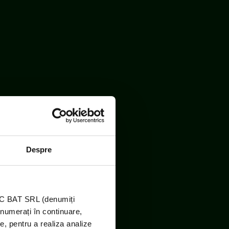
Despre
RO DEEE România
TIC BAT SRL (denumiți
enumerați în continuare,
e, pentru a realiza analize