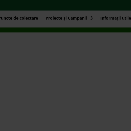
Puncte de colectare
Proiecte și Campanii
Informații utile
L VERDE