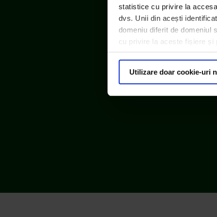
statistice cu privire la acces
dvs. Unii din acești identific
domeniu diferit de domeniul sit
cu privire la aceste fișiere ș
Utilizare doar cookie-uri 
© ECOTIC 2025 |
Politica de confidențialitate
Bună! Cu ce te putem ajuta?
Ai de predat deșeu electric de dimensiuni medii