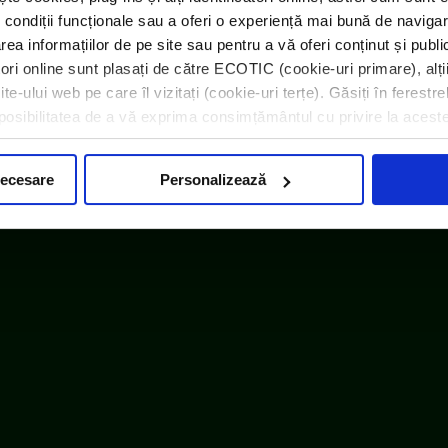
 condiții funcționale sau a oferi o experiență mai bună de navigar
area informațiilor de pe site sau pentru a vă oferi conținut și publ
atori online sunt plasați de către ECOTIC (cookie-uri primare), alți
e-ului web pe care îl vizitați (cookie-uri terțe). Găsiți în ferestre
i posibilitatea de a vă exprima consimțământul cu privire la acest
necesare
Personalizează