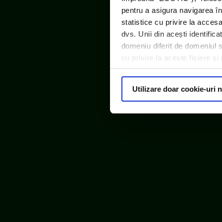
pentru a asigura navigarea în
statistice cu privire la acces
dvs. Unii din acești identific
domeniu diferit de domeniul sit
cu privire la aceste fișiere ș
Utilizare doar cookie-uri 