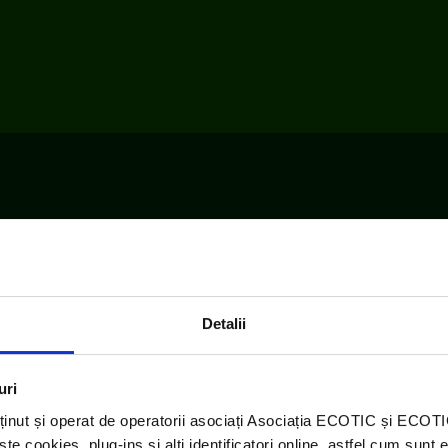
Detalii
uri
ținut și operat de operatorii asociați Asociația ECOTIC și ECO
 cookies, plug-ins și alți identificatori online, astfel cum sunt 