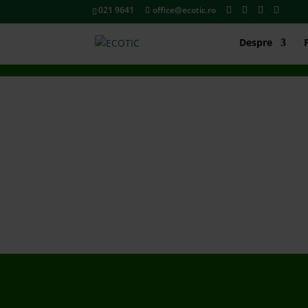
021 9641
office@ecotic.ro
Despre
LEGISLAȚIE