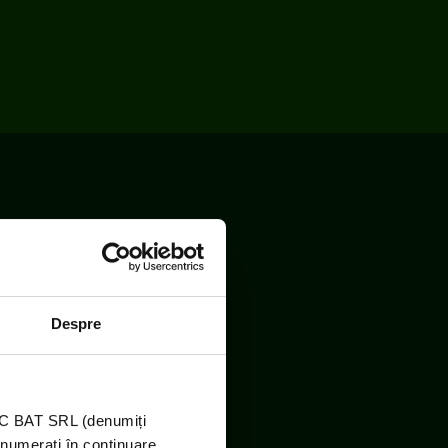
Despre
TIC BAT SRL (denumiți
enumerați în continuare,