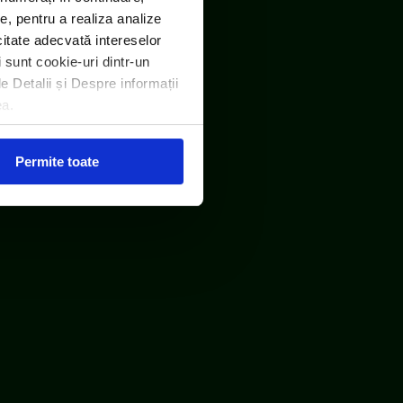
e, pentru a realiza analize
icitate adecvată intereselor
i sunt cookie-uri dintr-un
le Detalii și Despre informații
ea.
Permite toate