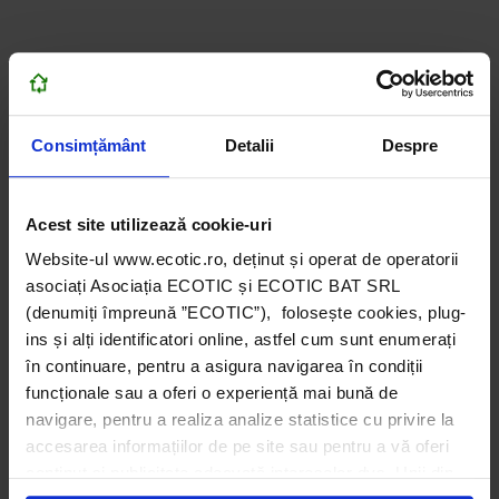
Consimțământ
Detalii
Despre
Acest site utilizează cookie-uri
Website-ul www.ecotic.ro, deținut și operat de operatorii
asociați Asociația ECOTIC și ECOTIC BAT SRL
(denumiți împreună ”ECOTIC”), folosește cookies, plug-
ins și alți identificatori online, astfel cum sunt enumerați
în continuare, pentru a asigura navigarea în condiții
funcționale sau a oferi o experiență mai bună de
navigare, pentru a realiza analize statistice cu privire la
accesarea informațiilor de pe site sau pentru a vă oferi
conținut și publicitate adecvată intereselor dvs. Unii din