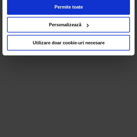
acești identificatori online sunt plasați de către ECOTIC
Permite toate
(cookie-uri primare), alții sunt cookie-uri dintr-un domeniu
diferit de domeniul site-ului web pe care îl vizitați (cookie-
uri terțe). Găsiți în ferestrele Detalii și Despre informații
Personalizează
cu privire la aceste fișiere și posibilitatea de a vă exprima
consimțământul cu privire la acestea.
Utilizare doar cookie-uri necesare