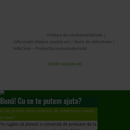
© ECOTIC 2025 |
Politica de confidențialitate
|
Informații despre cookie-uri
|
Note de informare
|
InfoCons – Protecția consumatorului
Setări cookie-uri
Bună! Cu ce te putem ajuta?
Ai de predat deșeu electric de dimensiuni medii
și mari?
Te rugăm să plasezi o comandă de preluare de la