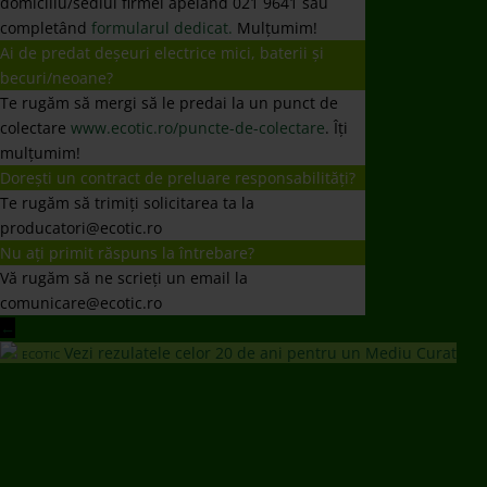
domiciliu/sediul firmei apelând 021 9641 sau
completând
formularul dedicat.
Mulțumim!
Ai de predat deșeuri electrice mici, baterii și
becuri/neoane?
Te rugăm să mergi să le predai la un punct de
colectare
www.ecotic.ro/puncte-de-colectare
. Îți
mulțumim!
Dorești un contract de preluare responsabilități?
Te rugăm să trimiți solicitarea ta la
producatori@ecotic.ro
Nu ați primit răspuns la întrebare?
Vă rugăm să ne scrieți un email la
comunicare@ecotic.ro
←
Vezi rezulatele celor 20 de ani pentru un Mediu Curat
ECOTIC