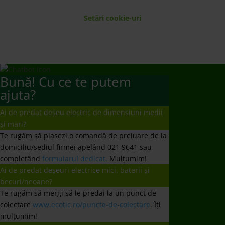
Setări cookie-uri
Bună! Cu ce te putem
ajuta?
Ai de predat deșeu electric de dimensiuni medii
și mari?
Te rugăm să plasezi o comandă de preluare de la
domiciliu/sediul firmei apelând 021 9641 sau
completând
formularul dedicat.
Mulțumim!
Ai de predat deșeuri electrice mici, baterii și
becuri/neoane?
Te rugăm să mergi să le predai la un punct de
colectare
www.ecotic.ro/puncte-de-colectare
. Îți
mulțumim!