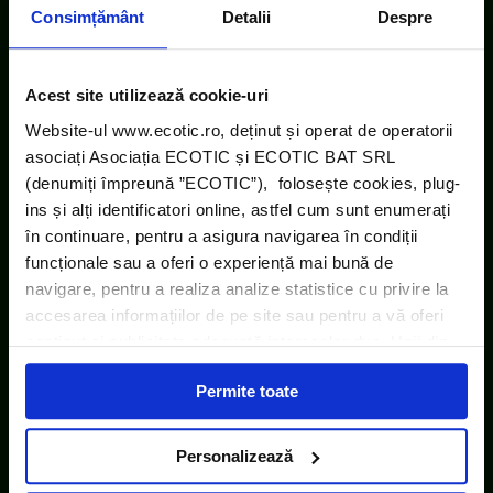
Consimțământ
Detalii
Despre
Acest site utilizează cookie-uri
Website-ul www.ecotic.ro, deținut și operat de operatorii
asociați Asociația ECOTIC și ECOTIC BAT SRL
(denumiți împreună ”ECOTIC”), folosește cookies, plug-
ins și alți identificatori online, astfel cum sunt enumerați
în continuare, pentru a asigura navigarea în condiții
funcționale sau a oferi o experiență mai bună de
navigare, pentru a realiza analize statistice cu privire la
accesarea informațiilor de pe site sau pentru a vă oferi
conținut și publicitate adecvată intereselor dvs. Unii din
acești identificatori online sunt plasați de către ECOTIC
Permite toate
(cookie-uri primare), alții sunt cookie-uri dintr-un domeniu
diferit de domeniul site-ului web pe care îl vizitați (cookie-
uri terțe). Găsiți în ferestrele Detalii și Despre informații
Personalizează
cu privire la aceste fișiere și posibilitatea de a vă exprima