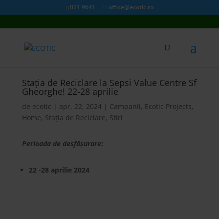
021 9641
office@ecotic.ro
Stația de Reciclare la Sepsi Value Centre Sf
Gheorghe! 22-28 aprilie
de
ecotic
|
apr. 22, 2024
|
Campanii
,
Ecotic Projects
,
Home
,
Stația de Reciclare
,
Stiri
Perioada de desfășurare:
22 -28 aprilie 2024