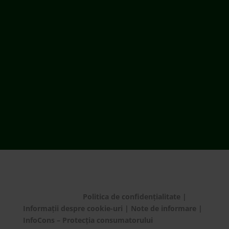
ECOTIC este membru WEEE Forum,
WEEELABEX, PRONEXA și al Coaliției PRO DEEE
România
ECOTIC BAT este membru EUCOBAT
© ECOTIC 2025 |
Politica de confidențialitate
|
Informații despre cookie-uri
|
Note de informare
|
InfoCons – Protecția consumatorului