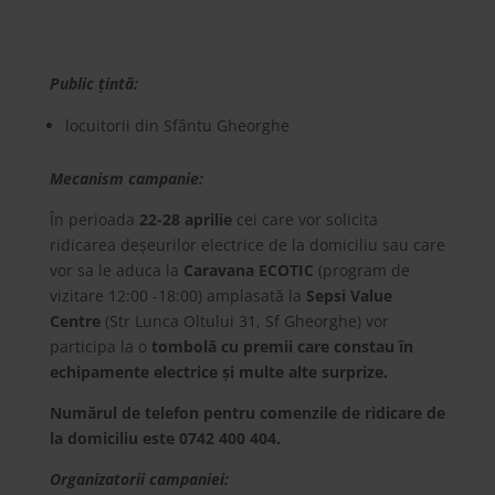
Public țintă:
locuitorii din Sfântu Gheorghe
Mecanism campanie:
În perioada
22-28 aprilie
cei care vor solicita
ridicarea deșeurilor electrice de la domiciliu sau care
vor sa le aduca la
Caravana ECOTIC
(program de
vizitare 12:00 -18:00) amplasată la
Sepsi Value
Centre
(Str Lunca Oltului 31, Sf Gheorghe) vor
participa la o
tombolă cu premii care constau în
echipamente electrice și multe alte surprize.
Numărul de telefon pentru comenzile de ridicare de
la domiciliu este 0742 400 404.
Organizatorii campaniei: