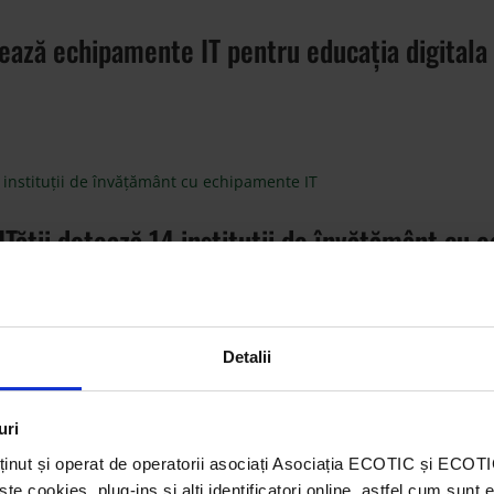
onează echipamente IT pentru educația digitala
rITății dotează 14 instituții de învățământ cu
Detalii
rITății dotează 14 instituții de învățământ cu
uri
ținut și operat de operatorii asociați Asociația ECOTIC și ECO
 cookies, plug-ins și alți identificatori online, astfel cum sunt 