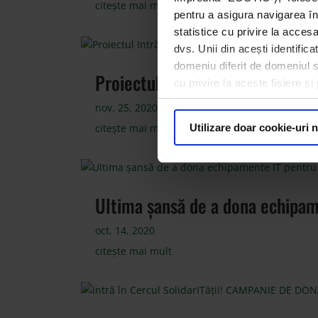
citește mai mult
pentru a asigura navigarea în
statistice cu privire la acces
dvs. Unii din acești identific
domeniu diferit de domeniul sit
Proiectul Intră în cercul soldiarI
cu privire la aceste fișiere ș
nov. 25, 2020
citește mai mult
Utilizare doar cookie-uri 
Ultima șansă de a dona echipame
oct. 14, 2020
citește mai mult