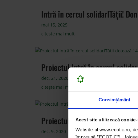
Intră în cercul solidarITății! D
mai 15, 2025
citește mai mult
Proiectul Intră în cercul solida
dec. 21, 2020
citește mai mult
Consimțământ
Proiectul Intră în cercul solida
Acest site utilizează cookie-
Website-ul www.ecotic.ro, de
dec. 9, 2020
împreună ”ECOTIC”), folosește