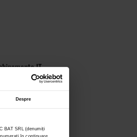
 echipamente IT
Despre
 echipamente IT
TIC BAT SRL (denumiți
enumerați în continuare,