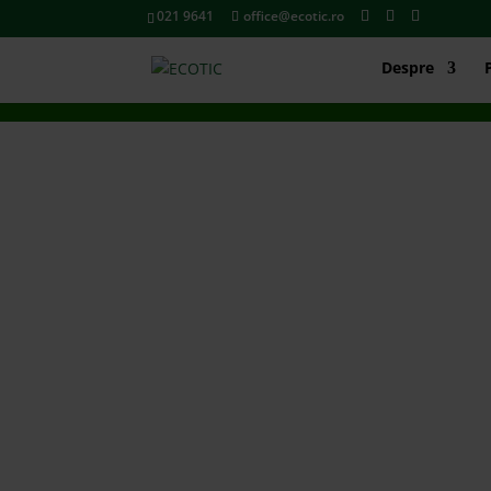
021 9641
office@ecotic.ro
Despre
INTRĂ ÎN 