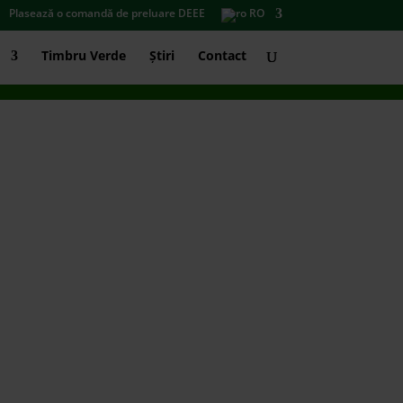
Plasează o comandă de preluare DEEE
RO
Timbru Verde
Știri
Contact
ITĂȚII
lidarITății” este o inițiativă
2017, care pe an ce trece