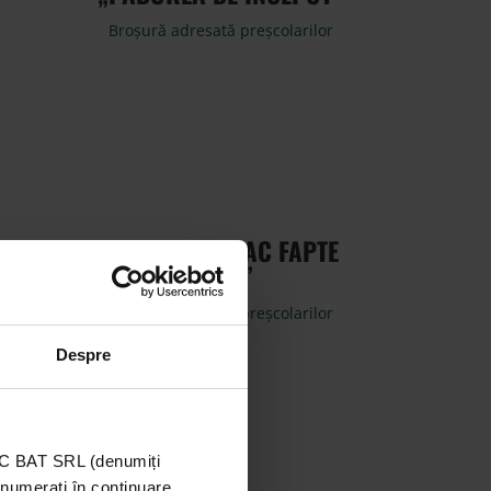
Broșură adresată preșcolarilor
„ȘI CEI MICI FAC FAPTE
MARI”
Broșură adresată preșcolarilor
Despre
TIC BAT SRL (denumiți
enumerați în continuare,