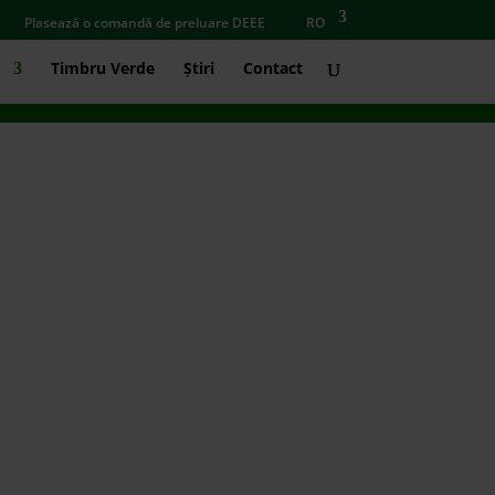
Plasează o comandă de preluare DEEE
RO
Timbru Verde
Știri
Contact
OȘURI