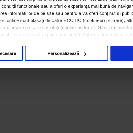
 condiții funcționale sau a oferi o experiență mai bună de navigar
area informațiilor de pe site sau pentru a vă oferi conținut și publ
RECIPIENTE DE
atori online sunt plasați de către ECOTIC (cookie-uri primare), alți
COLECTARE
e-ului web pe care îl vizitați (cookie-uri terțe). Găsiți în ferestre
i posibilitatea de a vă exprima consimțământul cu privire la acest
necesare
Personalizează