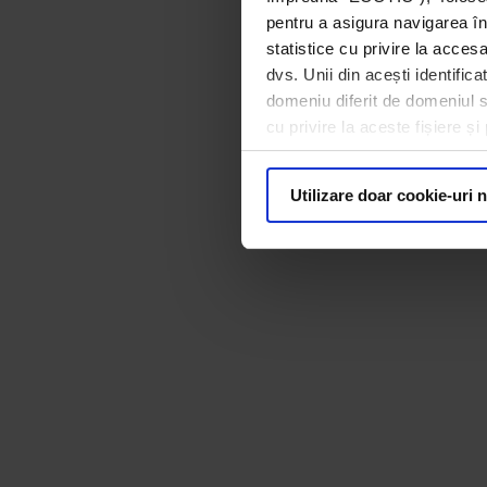
pentru a asigura navigarea în
statistice cu privire la acces
dvs. Unii din acești identific
domeniu diferit de domeniul sit
cu privire la aceste fișiere ș
Utilizare doar cookie-uri 