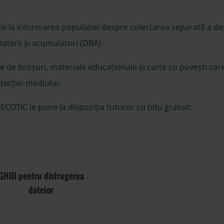
tiv la informarea populației despre colectarea separată a de
baterii și acumulatori (DBA).
e de broșuri, materiale educaționale și carte cu povești care 
tecției mediului.
ECOTIC le pune la dispoziția tuturor cu titlu gratuit:
GHID pentru distrugerea
datelor