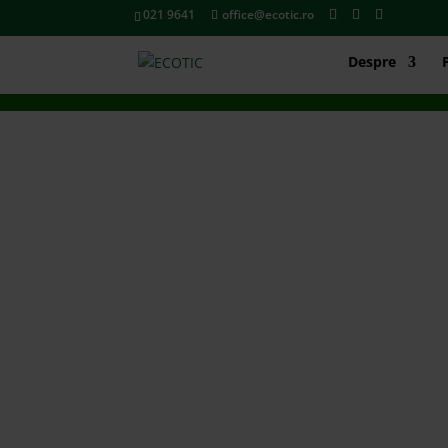
021 9641
office@ecotic.ro
Despre
MATERI