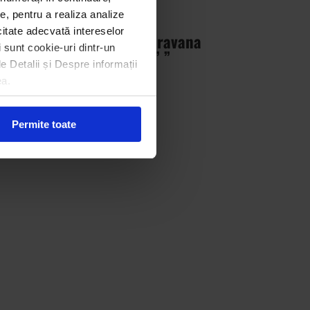
e, pentru a realiza analize
icitate adecvată intereselor
„Broșură Caravana
i sunt cookie-uri dintr-un
ECOTIC” ”
le Detalii și Despre informații
ea.
Permite toate