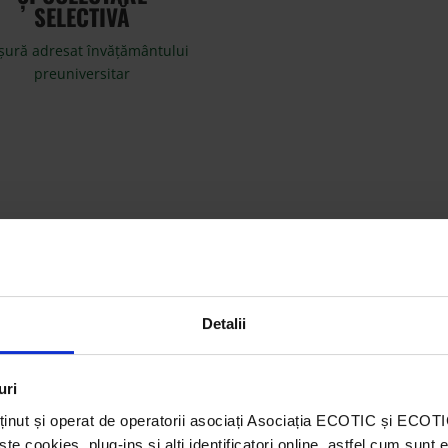
SELECTIVĂ
șură adresat învățământului
preuniversitar
TERIALE DE COLORAT
Broșură adresat copiilor
Detalii
uri
ținut și operat de operatorii asociați Asociația ECOTIC și ECO
 cookies, plug-ins și alți identificatori online, astfel cum sunt 