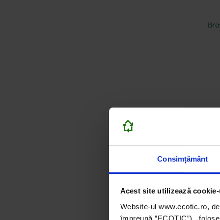
Bro
MA
Consimțământ
Acest site utilizează cookie-
Website-ul www.ecotic.ro, de
împreună ”ECOTIC”), folosește