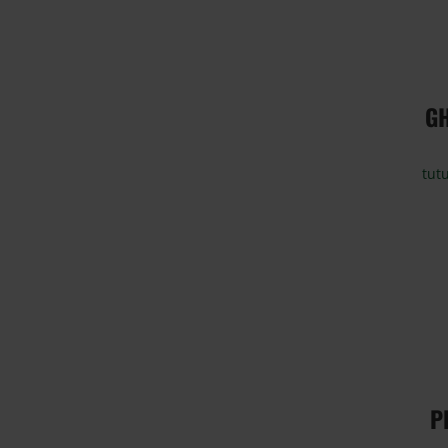
GH
tutu
P