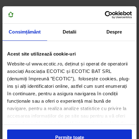
Consimțământ
Detalii
Despre
Acest site utilizează cookie-uri
Website-ul www.ecotic.ro, deținut și operat de operatorii
asociați Asociația ECOTIC și ECOTIC BAT SRL
(denumiți împreună ”ECOTIC”), folosește cookies, plug-
ins și alți identificatori online, astfel cum sunt enumerați
în continuare, pentru a asigura navigarea în condiții
funcționale sau a oferi o experiență mai bună de
navigare, pentru a realiza analize statistice cu privire la
accesarea informațiilor de pe site sau pentru a vă oferi
conținut și publicitate adecvată intereselor dvs. Unii din
acești identificatori online sunt plasați de către ECOTIC
Permite toate
(cookie-uri primare), alții sunt cookie-uri dintr-un domeniu