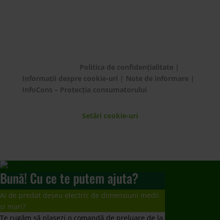
Bună! Cu ce te putem ajuta?
Ai de predat deșeu electric de dimensiuni medii
și mari?
Te rugăm să plasezi o comandă de preluare de la
domiciliu/sediul firmei apelând 021 9641 sau
completând
formularul dedicat.
Mulțumim!
Ai de predat deșeuri electrice mici, baterii și
becuri/neoane?
Te rugăm să mergi să le predai la un punct de
colectare
www.ecotic.ro/puncte-de-colectare
. Îți
mulțumim!
Dorești un contract de preluare responsabilități?
Te rugăm să trimiți solicitarea ta la
producatori@ecotic.ro
Nu ați primit răspuns la întrebare?