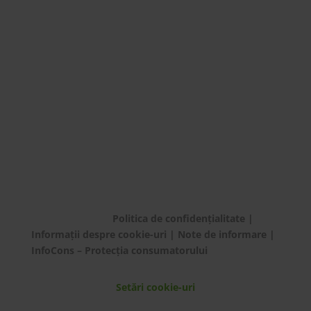
Urmărește
Urmărește
Urmărește
Urmărește
© ECOTIC 2025 |
Politica de confidențialitate
|
Informații despre cookie-uri
|
Note de informare
|
InfoCons – Protecția consumatorului
Setări cookie-uri