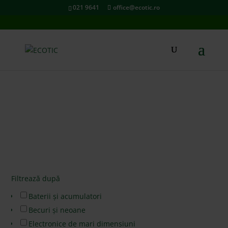
021 9641
office@ecotic.ro
PUNCTE DE COLECTARE
PENTRU PERSOANE FIZICE
Filtrează după
Baterii și acumulatori
Becuri și neoane
Electronice de mari dimensiuni