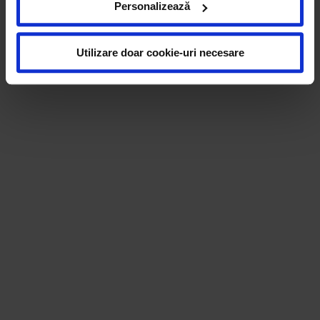
Personalizează
cu privire la aceste fișiere și posibilitatea de a vă exprima
consimțământul cu privire la acestea.
Utilizare doar cookie-uri necesare