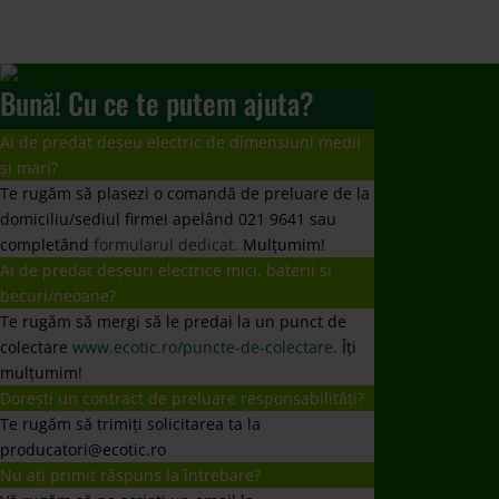
Bună! Cu ce te putem ajuta?
Ai de predat deșeu electric de dimensiuni medii
și mari?
Te rugăm să plasezi o comandă de preluare de la
domiciliu/sediul firmei apelând 021 9641 sau
completând
formularul dedicat.
Mulțumim!
Ai de predat deșeuri electrice mici, baterii și
becuri/neoane?
Te rugăm să mergi să le predai la un punct de
colectare
www.ecotic.ro/puncte-de-colectare
. Îți
mulțumim!
Dorești un contract de preluare responsabilități?
Te rugăm să trimiți solicitarea ta la
producatori@ecotic.ro
Nu ați primit răspuns la întrebare?