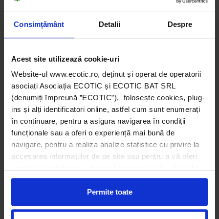
Consimțământ
Detalii
Despre
Acest site utilizează cookie-uri
Website-ul www.ecotic.ro, deținut și operat de operatorii
asociați Asociația ECOTIC și ECOTIC BAT SRL
(denumiți împreună ”ECOTIC”), folosește cookies, plug-
ins și alți identificatori online, astfel cum sunt enumerați
în continuare, pentru a asigura navigarea în condiții
funcționale sau a oferi o experiență mai bună de
navigare, pentru a realiza analize statistice cu privire la
accesarea informațiilor de pe site sau pentru a vă oferi
conținut și publicitate adecvată intereselor dvs. Unii din
acești identificatori online sunt plasați de către ECOTIC
(cookie-uri primare), alții sunt cookie-uri dintr-un domeniu
Permite toate
diferit de domeniul site-ului web pe care îl vizitați (cookie-
uri terțe). Găsiți în ferestrele Detalii și Despre informații