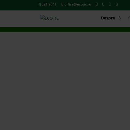
021 9641
office@ecotic.ro
Despre
ecotic
Perioada de desfășurare: 1 - 30 august Publ
organizatorii oferă un premiu instant: cei c