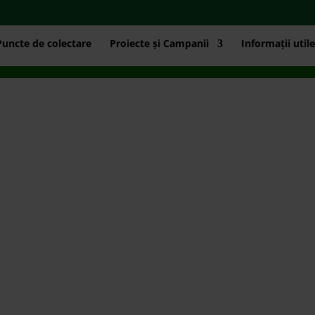
Puncte de colectare
Proiecte și Campanii
Informații utile
ic țintă: locuitorii din localitățile vizate Mecanism campanie: Pen
are predau peste 15 kg deșeuri electrice predate vor primi 2 becuri 