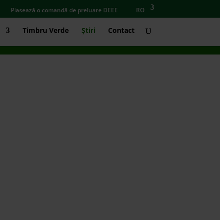
Plasează o comandă de preluare DEEE
RO
Timbru Verde
Știri
Contact
tru a încuraja comportamentul responsabil
LED....