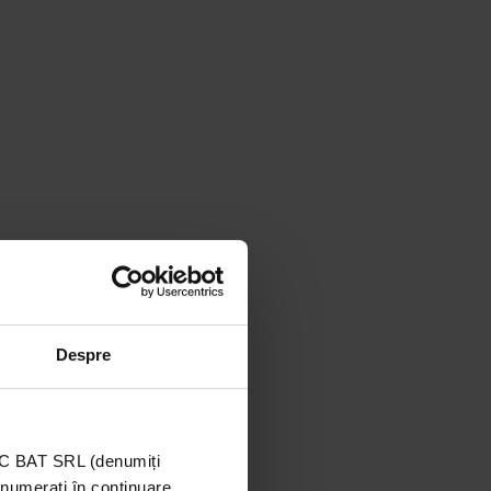
Despre
TIC BAT SRL (denumiți
enumerați în continuare,