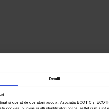
Detalii
uri
ținut și operat de operatorii asociați Asociația ECOTIC și ECO
 cookies, plug-ins și alți identificatori online, astfel cum sunt 