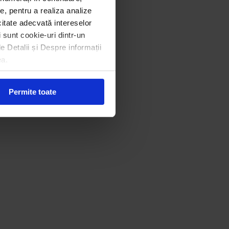
e, pentru a realiza analize
icitate adecvată intereselor
i sunt cookie-uri dintr-un
le Detalii și Despre informații
ea.
Permite toate
cale din localitățile Prahovene. Și anul