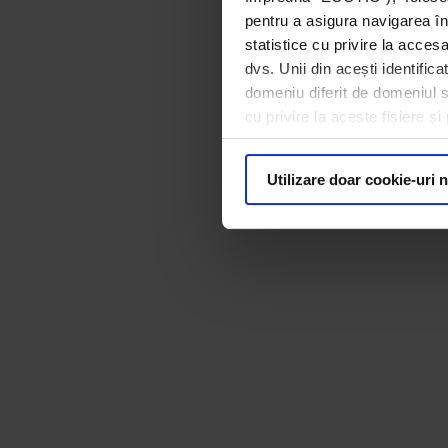
pentru a asigura navigarea în
statistice cu privire la acces
dvs. Unii din acești identific
domeniu diferit de domeniul sit
cu privire la aceste fișiere ș
Utilizare doar cookie-uri 
ecotic
ECOTIC lansează noi campanii de colectare a d
acesta, deșeurile electrice și electronice u