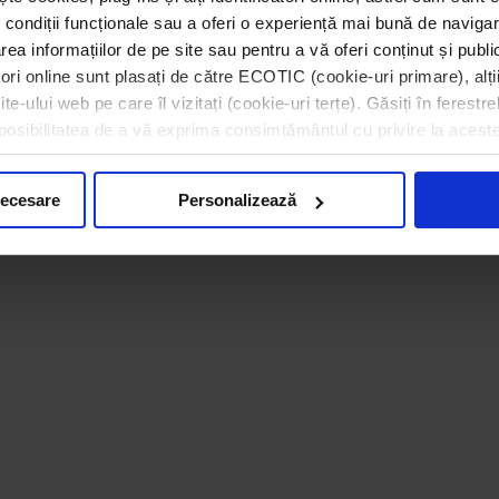
 condiții funcționale sau a oferi o experiență mai bună de navigar
area informațiilor de pe site sau pentru a vă oferi conținut și publ
atori online sunt plasați de către ECOTIC (cookie-uri primare), alți
e-ului web pe care îl vizitați (cookie-uri terțe). Găsiți în ferestre
i posibilitatea de a vă exprima consimțământul cu privire la acest
necesare
Personalizează
eșeurilor electrice și electronice, în parteneriat cu autoritățile lo
itate prin case, garaje sau debarale au șansa de a primi o nouă...