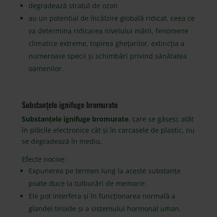
degradează stratul de ozon
au un potențial de încălzire globală ridicat, ceea ce
va determina ridicarea nivelului mării, fenomene
climatice extreme, topirea ghețarilor, extincția a
numeroase specii și schimbări privind sănătatea
oamenilor.
Substanțele ignifuge bromurate
Substanțele ignifuge bromurate
, care se găsesc atât
în plăcile electronice cât și în carcasele de plastic, nu
se degradează în mediu.
Efecte nocive:
Expunerea pe termen lung la aceste substanțe
poate duce la tulburări de memorie.
Ele pot interfera și în funcționarea normală a
glandei tiroide și a sistemului hormonal uman.