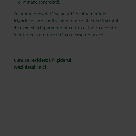
eliminare controlată.
O atenție deosebită se acordă echipamentelor
frigorifice care conțin elemente ce afectează stratul
de ozon și echipamentelor cu tub catodic ce conțin
în interior o pulbere fină cu elemente toxice.
Cum se reciclează frigiderul
(vezi detalii
aici
)