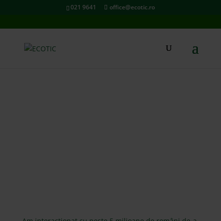
021 9641
office@ecotic.ro
DEȘEURI DE ECHIPAMENTE
ELECTRICE ȘI ELECTRONICE
Am interacționat cu peste 5 milioane de români de-a