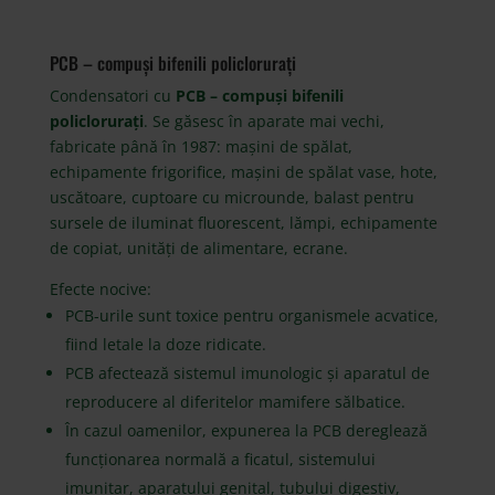
PCB – compuși bifenili policlorurați
Condensatori cu
PCB – compuși bifenili
policlorurați
. Se găsesc în aparate mai vechi,
fabricate până în 1987: mașini de spălat,
echipamente frigorifice, mașini de spălat vase, hote,
uscătoare, cuptoare cu microunde, balast pentru
sursele de iluminat fluorescent, lămpi, echipamente
de copiat, unități de alimentare, ecrane.
Efecte nocive:
PCB-urile sunt toxice pentru organismele acvatice,
fiind letale la doze ridicate.
PCB afectează sistemul imunologic și aparatul de
reproducere al diferitelor mamifere sălbatice.
În cazul oamenilor, expunerea la PCB dereglează
funcționarea normală a ficatul, sistemului
imunitar, aparatului genital, tubului digestiv,