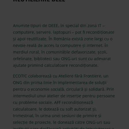
Anumite tipuri de DEEE, în special din zona IT –
computere, servere, laptopuri – pot fi recondiționate
și apoi reutilizate. În România există zone largi cu o
nevoie reală de acces la computere și internet. În
merdiul rural, în comunitățile defavorizate, școli,
orfelinate, biblioteci sau ONG-uri sunt cu adevarat
ajutate primind calculatoare recondiționate.
ECOTIC colaborează cu Ateliere fără Frontiere, un
ONG din prima linie în implementarea de soluții
pentru o economie socială, circulară și solidară. Prin
intermediul unui atelier de inserție pentru persoane
cu probleme sociale, AFF recondiționează
calculatoare, le dotează cu soft autorizat și,
trimestrial, în urma unei sesiuni de primire și
selecție de proiecte, le donează catre ONG-uri sau
instituții care desfășoară activități de întrajutorare a