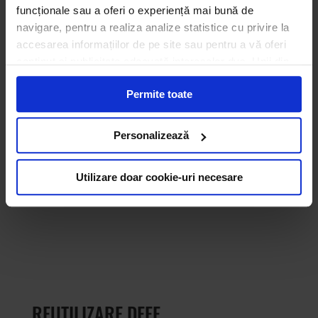
funcționale sau a oferi o experiență mai bună de
navigare, pentru a realiza analize statistice cu privire la
accesarea informațiilor de pe site sau pentru a vă oferi
conținut și publicitate adecvată intereselor dvs. Unii din
acești identificatori online sunt plasați de către ECOTIC
Permite toate
(cookie-uri primare), alții sunt cookie-uri dintr-un domeniu
diferit de domeniul site-ului web pe care îl vizitați (cookie-
uri terțe). Găsiți în ferestrele Detalii și Despre informații
Personalizează
cu privire la aceste fișiere și posibilitatea de a vă exprima
consimțământul cu privire la acestea.
Utilizare doar cookie-uri necesare
REUTILIZARE DEEE