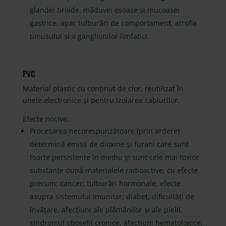
glandei tiroide, măduvei osoase și mucoasei
gastrice, apar tulburări de comportament, atrofia
timusului și a ganglionilor limfatici.
PVC
Material plastic cu conținut de clor, reutilizat în
unele electronice și pentru izolarea cablurilor.
Efecte nocive:
Procesarea necorespunzătoare (prin ardere)
determină emisii de dioxine și furani care sunt
foarte persistente în mediu și sunt cele mai toxice
substanțe după materialele radioactive, cu efecte
precum: cancer, tulburări hormonale, efecte
asupra sistemului imunitar, diabet, dificultăți de
învățare, afecțiuni ale plămânilor și ale pielii,
sindromul oboselii cronice, afecțiuni hematologice,