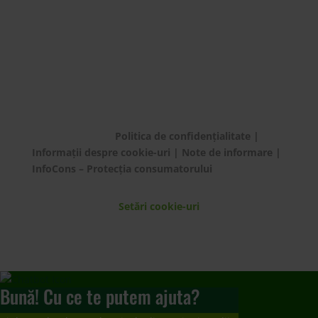
Setări cookie-uri
Bună! Cu ce te putem ajuta?
Ai de predat deșeu electric de dimensiuni medii
și mari?
Te rugăm să plasezi o comandă de preluare de la
domiciliu/sediul firmei apelând 021 9641 sau
completând
formularul dedicat.
Mulțumim!
Ai de predat deșeuri electrice mici, baterii și
becuri/neoane?
Te rugăm să mergi să le predai la un punct de
colectare
www.ecotic.ro/puncte-de-colectare
. Îți
mulțumim!
Dorești un contract de preluare responsabilități?
Te rugăm să trimiți solicitarea ta la