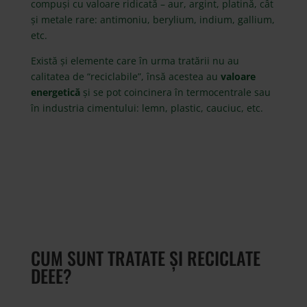
compuși cu valoare ridicată – aur, argint, platină, cât
și metale rare: antimoniu, berylium, indium, gallium,
etc.
Există și elemente care în urma tratării nu au
calitatea de “reciclabile”, însă acestea au
valoare
energetică
și se pot coincinera în termocentrale sau
în industria cimentului: lemn, plastic, cauciuc, etc.
CUM SUNT TRATATE ȘI RECICLATE
DEEE?