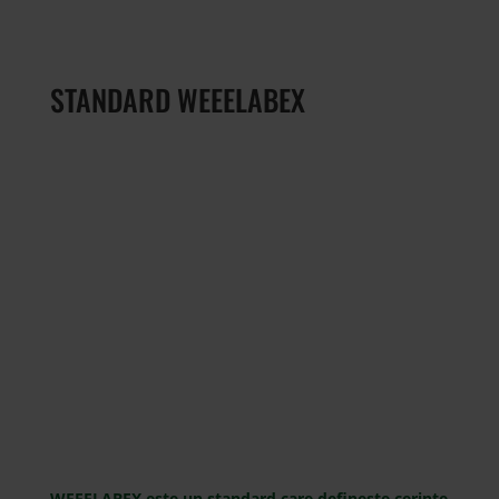
STANDARD WEEELABEX
WEEELABEX este un standard care definește cerințe