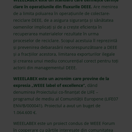
clare în operațiunile din fluxurile DEEE.
Are menirea
de a limita poluarea în operațiunile de colectare-
reciclare DEEE, de a asigura siguranța și sănătatea
oamenilor implicați și de a crește eficiența în
recuperarea materialelor rezultate în urma
proceselor de reciclare. Scopul acestuia îl reprezintă
și prevenirea debarasării necorespunzătoare a DEEE
și a fracțiilor acestora, limitarea exporturilor ilegale
și crearea unui mediu concurențial corect pentru toți
actorii din managementul DEEE.
WEEELABEX este un acronim care provine de la
expresia „WEEE label of excellence”,
dând
denumirea Proiectului co-finanțat de LIFE –
programul de mediu al Comunității Europene (LIFE07
ENV/B/000041). Proiectul a avut un buget de
1.064.600 €.
WEEELABEX este un proiect condus de WEEE Forum
în cooperare cu părțile interesate din comunitatea