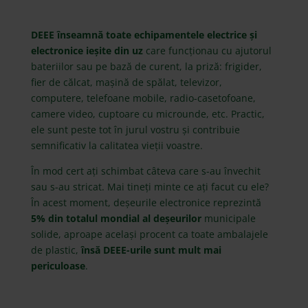
DEEE înseamnă toate echipamentele electrice și
electronice ieșite din uz
care funcționau cu ajutorul
bateriilor sau pe bază de curent, la priză: frigider,
fier de călcat, mașină de spălat, televizor,
computere, telefoane mobile, radio-casetofoane,
camere video, cuptoare cu microunde, etc. Practic,
ele sunt peste tot în jurul vostru și contribuie
semnificativ la calitatea vieții voastre.
În mod cert ați schimbat câteva care s-au învechit
sau s-au stricat. Mai tineți minte ce ați facut cu ele?
În acest moment, deșeurile electronice reprezintă
5% din totalul mondial al deșeurilor
municipale
solide, aproape același procent ca toate ambalajele
de plastic,
însă DEEE-urile sunt mult mai
periculoase
.