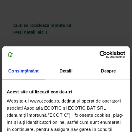
Cum se reciclează monitorul
(vezi detalii
aici
)
Consimțământ
Detalii
Despre
Acest site utilizează cookie-uri
Website-ul www.ecotic.ro, deținut și operat de operatorii
asociați Asociația ECOTIC și ECOTIC BAT SRL
(denumiți împreună ”ECOTIC”), folosește cookies, plug-
ins și alți identificatori online, astfel cum sunt enumerați
Cum se reciclează unitatea centrală
în continuare, pentru a asigura navigarea în condiții
(vezi detalii
aici
)