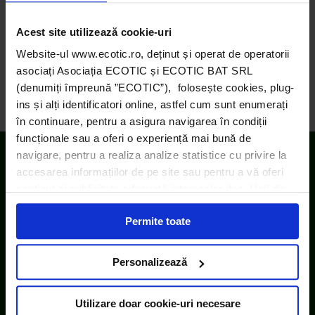
←
Altex şi Media Galaxy acţionează pentru un Mediu
Acest site utilizează cookie-uri
Curat!
FII EROUL nostru! Oferă-i planetei un cadou de
Website-ul www.ecotic.ro, deținut și operat de operatorii
sărbători: mai puţine deşeuri!
→
asociați Asociația ECOTIC și ECOTIC BAT SRL
(denumiți împreună ”ECOTIC”), folosește cookies, plug-
ins și alți identificatori online, astfel cum sunt enumerați
în continuare, pentru a asigura navigarea în condiții
funcționale sau a oferi o experiență mai bună de
navigare, pentru a realiza analize statistice cu privire la
accesarea informațiilor de pe site sau pentru a vă oferi
conținut și publicitate adecvată intereselor dvs. Unii din
acești identificatori online sunt plasați de către ECOTIC
Permite toate
(cookie-uri primare), alții sunt cookie-uri dintr-un domeniu
diferit de domeniul site-ului web pe care îl vizitați (cookie-
uri terțe). Găsiți în ferestrele Detalii și Despre informații
Personalizează
cu privire la aceste fișiere și posibilitatea de a vă exprima
consimțământul cu privire la acestea.
Utilizare doar cookie-uri necesare