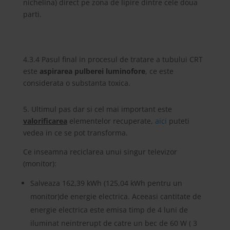
nichelina) direct pe zona de lipire dintre cele doua
parti.
4.3.4 Pasul final in procesul de tratare a tubului CRT
este
aspirarea pulberei luminofore
, ce este
considerata o substanta toxica.
5. Ultimul pas dar si cel mai important este
valorificarea
elementelor recuperate,
aici
puteti
vedea in ce se pot transforma.
Ce inseamna reciclarea unui singur televizor
(monitor):
Salveaza 162,39 kWh (125,04 kWh pentru un
monitor)de energie electrica. Aceeasi cantitate de
energie electrica este emisa timp de 4 luni de
iluminat neintrerupt de catre un bec de 60 W ( 3