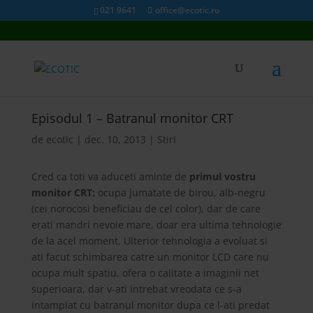
021 9641
office@ecotic.ro
Episodul 1 – Batranul monitor CRT
de
ecotic
|
dec. 10, 2013
|
Stiri
Cred ca toti va aduceti aminte de
primul vostru
monitor CRT:
ocupa jumatate de birou, alb-negru
(cei norocosi beneficiau de cel color), dar de care
erati mandri nevoie mare, doar era ultima tehnologie
de la acel moment. Ulterior tehnologia a evoluat si
ati facut schimbarea catre un monitor LCD care nu
ocupa mult spatiu, ofera o calitate a imaginii net
superioara, dar v-ati intrebat vreodata ce s-a
intamplat cu batranul monitor dupa ce l-ati predat