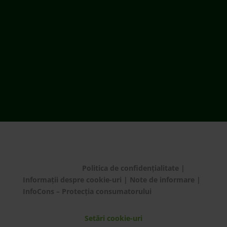
© ECOTIC 2025 |
Politica de confidențialitate
|
Informații despre cookie-uri
|
Note de informare
|
InfoCons – Protecția consumatorului
Setări cookie-uri
Bună! Cu ce te putem
ajuta?
Ai de predat deșeu electric de dimensiuni medii
și mari?
Te rugăm să plasezi o comandă de preluare de la
domiciliu/sediul firmei apelând 021 9641 sau
completând
formularul dedicat.
Mulțumim!