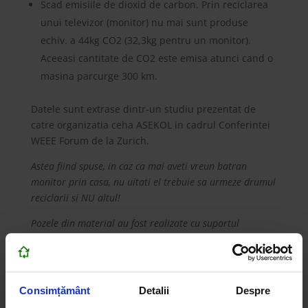
Scad emisiile de dioxid de carbon. Prin reciclarea
unui televizor (monitor) nu mai sunt produse
echiv. a 44kg CO2 (32,3kg pentru un monitor).
Aceeasi cantitate de CO2 este emisa atunci cand o
masina parcurge 300 km.
Datele sunt extrase dintr-un studiu prezentat de
catre organizatia ceha ASEKOL in cadrul Conferintei
WEEE Forum de la Zurich.
Astea fiind spuse, in caz ca mai aveti vreun batran
monitor prin casa, nu uitati el trebuie sa urmeze drumul
reciclarii si NU altul!
Pozele din material au fost realizate cu suportul
Greenweee International.
Consimțământ
Detalii
Despre