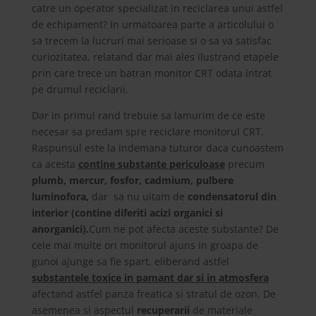
catre un operator specializat in reciclarea unui astfel
de echipament? In urmatoarea parte a articolului o
sa trecem la lucruri mai serioase si o sa va satisfac
curiozitatea, relatand dar mai ales ilustrand etapele
prin care trece un batran monitor CRT odata intrat
pe drumul reciclarii.
Dar in primul rand trebuie sa lamurim de ce este
necesar sa predam spre reciclare monitorul CRT.
Raspunsul este la indemana tuturor daca cunoastem
ca acesta
contine substante periculoase
precum
plumb, mercur, fosfor, cadmium, pulbere
luminofora,
dar sa nu uitam de
condensatorul din
interior (contine diferiti acizi organici si
anorganici).
Cum ne pot afecta aceste substante? De
cele mai multe ori monitorul ajuns in groapa de
gunoi ajunge sa fie spart, eliberand astfel
substantele toxice in pamant dar si in
atmosfera
afectand astfel panza freatica si stratul de ozon. De
asemenea si aspectul
recuperarii
de materiale