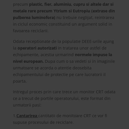
precum
plastic, fier, aluminiu, cupru si altele dar si
metale rare precum Ytrium si Eutropiu (extrase din
pulberea luminofora)
nu trebuie neglijat, reintrarea
in ciclul economic constituind un argument solid in
favoarea reciclarii.
Odata receptionate de la populatie DEEE-urile ajung
la
operatori autorizati
in tratarea unor astfel de
echipamente, acestia urmarind
normele impuse la
nivel european.
Dupa cum o sa vedeti si in imaginile
urmatoare se acorda o atentie deosebita
echipamentului de protectie pe care lucratorii il
poarta.
Intregul proces prin care trece un monitor CRT odata
ce a trecut de portile operatorului, este format din
urmatorii pasi:
1.
Cantarirea
cantitatii de monitoare CRT ce vor fi
supuse procesului de reciclare.