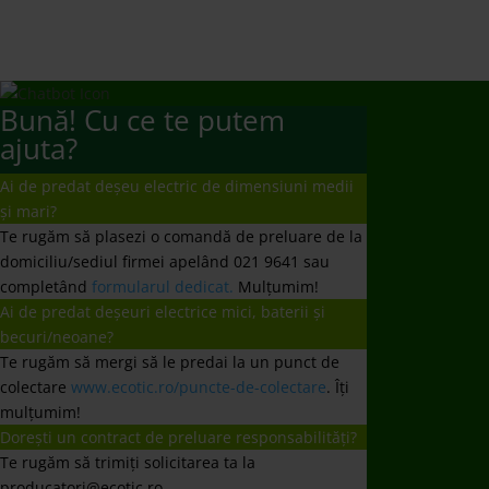
Ai de predat deșeuri electrice mici, baterii și
becuri/neoane?
Te rugăm să mergi să le predai la un punct de
colectare
www.ecotic.ro/puncte-de-colectare
. Îți
mulțumim!
Dorești un contract de preluare responsabilități?
Te rugăm să trimiți solicitarea ta la
producatori@ecotic.ro
Nu ați primit răspuns la întrebare?
Vă rugăm să ne scrieți un email la
comunicare@ecotic.ro
←
Vezi rezulatele celor 20 de ani pentru un Mediu Curat
ECOTIC