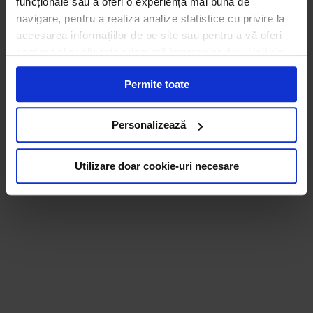
funcționale sau a oferi o experiență mai bună de
navigare, pentru a realiza analize statistice cu privire la
accesarea informațiilor de pe site sau pentru a vă oferi
conținut și publicitate adecvată intereselor dvs. Unii din
acești identificatori online sunt plasați de către ECOTIC
Permite toate
(cookie-uri primare), alții sunt cookie-uri dintr-un domeniu
diferit de domeniul site-ului web pe care îl vizitați (cookie-
uri terțe). Găsiți în ferestrele Detalii și Despre informații
Personalizează
cu privire la aceste fișiere și posibilitatea de a vă exprima
consimțământul cu privire la acestea.
Utilizare doar cookie-uri necesare