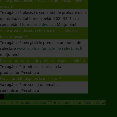
Ai de predat deșeu electric de dimensiuni medii
și mari?
Te rugăm să plasezi o comandă de preluare de la
domiciliu/sediul firmei apelând 021 9641 sau
completând
formularul dedicat.
Mulțumim!
Ai de predat deșeuri electrice mici, baterii și
becuri/neoane?
Te rugăm să mergi să le predai la un punct de
colectare
www.ecotic.ro/puncte-de-colectare
. Îți
mulțumim!
Dorești un contract de preluare responsabilități?
Te rugăm să trimiți solicitarea ta la
producatori@ecotic.ro
Nu ați primit răspuns la întrebare?
Vă rugăm să ne scrieți un email la
comunicare@ecotic.ro
←
Vezi rezulatele celor 20 de ani pentru un Mediu Curat
ECOTIC