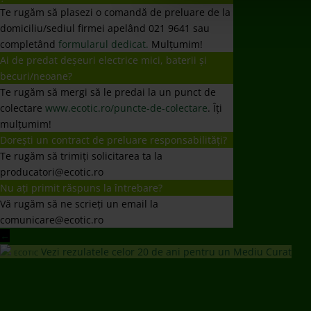
Te rugăm să plasezi o comandă de preluare de la
domiciliu/sediul firmei apelând 021 9641 sau
completând
formularul dedicat.
Mulțumim!
Ai de predat deșeuri electrice mici, baterii și
becuri/neoane?
Te rugăm să mergi să le predai la un punct de
colectare
www.ecotic.ro/puncte-de-colectare
. Îți
mulțumim!
Dorești un contract de preluare responsabilități?
Te rugăm să trimiți solicitarea ta la
producatori@ecotic.ro
Nu ați primit răspuns la întrebare?
Vă rugăm să ne scrieți un email la
comunicare@ecotic.ro
←
Vezi rezulatele celor 20 de ani pentru un Mediu Curat
ECOTIC