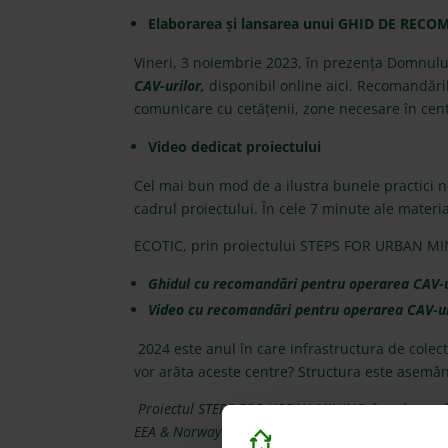
Elaborarea și lansarea unui GHID DE RE
Vineri, 3 noiembrie 2023, în prezența Domnului
CAV-urilor,
disponibil online
aici
. Recomandăril
comunicare cu cetățenii, zone necesare în cent
Video dedicat proiectului
Cel mai bun mod de a ilustra bunele practici n
cadrul proiectului. În cele 7 minute ale materi
ECOTIC, prin proiectului STEPS FOR URBAN MININ
Ghidul cu recomandări pentru operarea CAV-u
Video cu recomandări pentru operarea CAV-ur
2024 este anul în care infrastructura de colect
vor arăta aceste centre? Structura este asemă
Proiectul STEPS FOR URBAN MINING, în valoare de 
EEA & Norway Grants. Scopul proiectului este de 