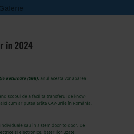
Galerie
ar în 2024
ție Returnare (SGR)
, anul acesta vor apărea
d scopul de a facilita transferul de know-
i
aici
cum ar putea arăta CAV-urile în România.
e individuale sau în sistem door-to-door. De
trice și electronice, bateriilor uzate,