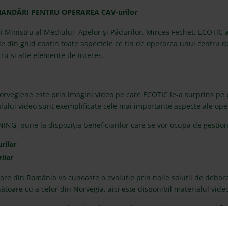
COMANDĂRI PENTRU OPERAREA CAV-urilor
 Ministru al Mediului, Apelor și Pădurilor, Mircea Fechet, ECOTIC 
e din ghid conțin toate aspectele ce țin de operarea unui centru de
ru și alte elemente de interes.
orvegiene este prin imagini video pe care ECOTIC le-a surprins pe p
alului video sunt exemplificate cele mai importante aspecte ale ope
G, pune la dispoziția beneficiarilor care se vor ocupa de gestiona
rilor
ilor
are din România va cunoaște o evoluție prin noile soluții de debaras
nătoare cu a celor din Norvegia,
aici
este disponibil materialul vide
130.000 EUR, este dezvoltat de ECOTIC în parteneriat cu InErgeo și fina
a facilita transferul de know-how norvegian în managementul deșeurilor