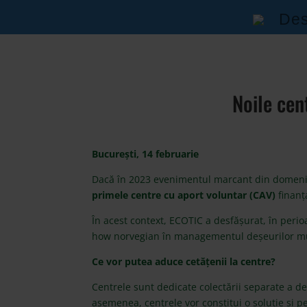
Des
Noile cen
București, 14 februarie
Dacă în 2023 evenimentul marcant din domeni
primele centre cu aport voluntar (CAV)
finanț
În acest context, ECOTIC a desfășurat, în per
how norvegian în managementul deșeurilor muni
Ce vor putea aduce cetățenii la centre?
Centrele sunt dedicate colectării separate a de
asemenea, centrele vor constitui o soluție și p