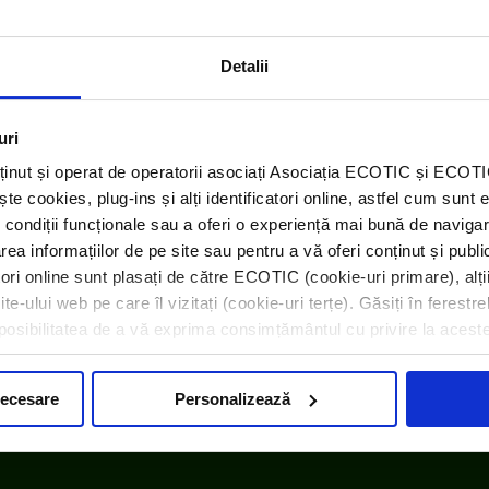
Detalii
uri
ținut și operat de operatorii asociați Asociația ECOTIC și ECO
 cookies, plug-ins și alți identificatori online, astfel cum sunt 
 condiții funcționale sau a oferi o experiență mai bună de navigar
Link-uri utile:
area informațiilor de pe site sau pentru a vă oferi conținut și publ
atori online sunt plasați de către ECOTIC (cookie-uri primare), alți
EEA
și
Norway Grants
e-ului web pe care îl vizitați (cookie-uri terțe). Găsiți în ferestre
i posibilitatea de a vă exprima consimțământul cu privire la acest
necesare
Personalizează