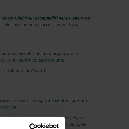
a lansat
Ghidul cu recomandări pentru operarea
 colectare: personal, acces, semnalizare,
arcursul vizitelor de lucru organizate în
rării unui centru cu aport voluntar.
rea viitoarelor CAV-uri:
are care vor fi la dispoziția cetățenilor. Cum
o dedicat.
nțat de Islanda, Liechtenstein și Norvegia prin
 municipale și în operarea centrelor municipale