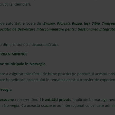
rucții și demolări.
de autoritățile locale din
Brașov, Ploiești, Buzău, Iași, Sibiu, Timiș
sociația de Dezvoltare Intercomunitară pentru Gestionarea Integrată
ici dimensiuni este disponibilă
aici.
R URBAN MINING?
r municipale în Norvegia
re a asigurat transferul de bune practici pe parcursul acestui proi
ce beneficiarii proiectului în tematica acestui transfer de experien
orvegia
persoane
reprezentând
19 entități private
implicate în managementu
in Norvegia. Cu această ocazie ei au interacționat cu cei care admin