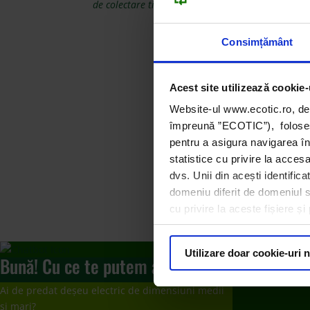
de colectare tip CAV.
Consimțământ
Acest site utilizează cookie-
Website-ul www.ecotic.ro, de
împreună ”ECOTIC”), folosește
pentru a asigura navigarea în
statistice cu privire la acces
dvs. Unii din acești identific
domeniu diferit de domeniul sit
cu privire la aceste fișiere ș
Utilizare doar cookie-uri 
Bună! Cu ce te putem ajuta?
Ai de predat deșeu electric de dimensiuni medii
și mari?