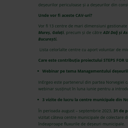
deșeurilor periculoase și a deșeurilor din const
Unde vor fi aceste CAV-uri?
Vor fi
13 centre de mari dimensiuni
gestionate 
Mureș, Galați
, precum și de către
ADI Dolj și A
București.
Lista celorlalte centre cu aport voluntar de m
Care este contribuția proiectului STEPS FO
Webinar pe tema Managementului deșeurilo
InErgeo este partenerul din partea Norvegiei ca
webinar susținut în luna iunie pentru a introdu
3 vizite de lucru la centre municipale din N
În perioada august – septembrie 2023,
31 de 
vizitat câteva centre municipale de colectare d
îndeaproape fluxurile de deșeuri municipale.