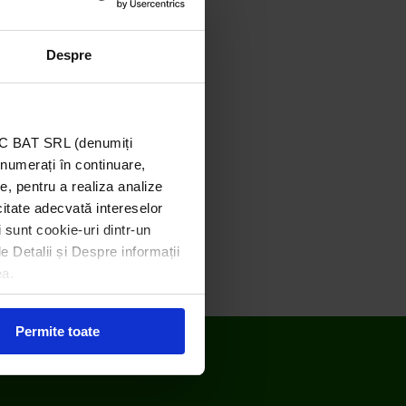
Despre
TIC BAT SRL (denumiți
enumerați în continuare,
e, pentru a realiza analize
icitate adecvată intereselor
i sunt cookie-uri dintr-un
le Detalii și Despre informații
ea.
Permite toate