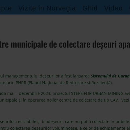
pre
Vizite în Norvegia
Ghid
Video
tre municipale de colectare deșeuri ap
ul managementului deșeurilor a fost lansarea
Sistemului de Garan
ate prin
PNRR
(Planul Național de Redresare și Reziliență).
ioada mai – decembrie 2023, proiectul STEPS FOR URBAN MINING avân
cipale și în operarea noilor centre de colectare de tip CAV. Vez
șeurilor reciclabile și biodeșeuri, care nu pot fi colectate în pubel
entru colectarea deșeurilor voluminoase, a celor de echipamente elec