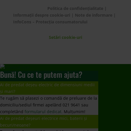
Ai de predat deșeu electric de dimensiuni medii
și mari?
Te rugăm să plasezi o comandă de preluare de la
domiciliu/sediul firmei apelând 021 9641 sau
completând
formularul dedicat.
Mulțumim!
Ai de predat deșeuri electrice mici, baterii și
becuri/neoane?
Te rugăm să mergi să le predai la un punct de
colectare
www.ecotic.ro/puncte-de-colectare
. Îți
mulțumim!
Dorești un contract de preluare responsabilități?
Te rugăm să trimiți solicitarea ta la
producatori@ecotic.ro
Nu ați primit răspuns la întrebare?
Vă rugăm să ne scrieți un email la
comunicare@ecotic.ro
←
Vezi rezulatele celor 20 de ani pentru un Mediu Curat
ECOTIC