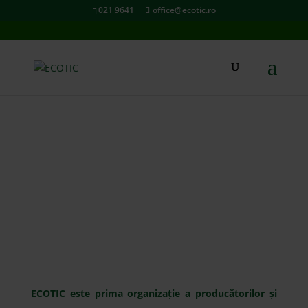
021 9641
office@ecotic.ro
DESPRE NOI
ECOTIC este prima organizație a producătorilor și