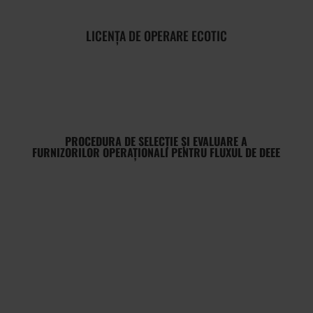
LICENȚA DE OPERARE ECOTIC
PROCEDURA DE SELECȚIE ȘI EVALUARE A
FURNIZORILOR OPERAȚIONALI PENTRU FLUXUL DE DEEE
VIZIUNEA ECOTIC
Țintim către o comunitate care conștientizează