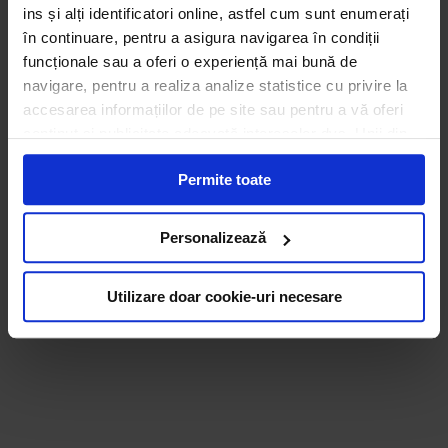
ins și alți identificatori online, astfel cum sunt enumerați
în continuare, pentru a asigura navigarea în condiții
funcționale sau a oferi o experiență mai bună de
navigare, pentru a realiza analize statistice cu privire la
accesarea informațiilor de pe site sau pentru a vă oferi
conținut și publicitate adecvată intereselor dvs. Unii din
acești identificatori online sunt plasați de către ECOTIC
Permite toate
(cookie-uri primare), alții sunt cookie-uri dintr-un domeniu
diferit de domeniul site-ului web pe care îl vizitați (cookie-
uri terțe). Găsiți în ferestrele Detalii și Despre informații
Personalizează
cu privire la aceste fișiere și posibilitatea de a vă exprima
consimțământul cu privire la acestea.
Utilizare doar cookie-uri necesare