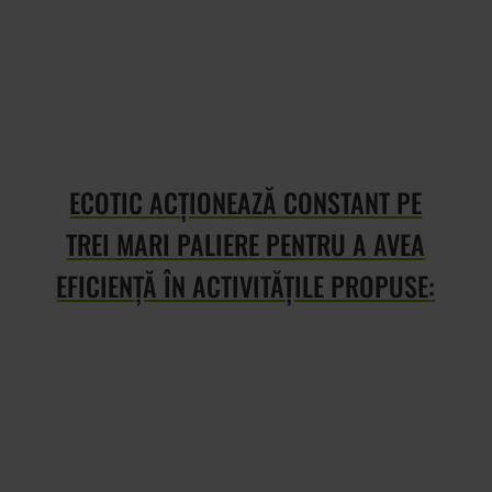
ECOTIC ACȚIONEAZĂ CONSTANT PE
TREI MARI PALIERE PENTRU A AVEA
EFICIENȚĂ ÎN ACTIVITĂȚILE PROPUSE:
INFRASTRUCTURA DE COLECTARE
Dezvoltarea continuă și susținută a infrastructurii de
colectare – reciclare – valorificare a deșeurilor