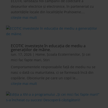
ECOTIC lansează noi campanii de colectare a
deșeurilor electrice și electronice, în parteneriat cu
autoritățile locale din localitățile Prahovene....
citește mai mult
ECOTIC investește în educația de mediu a
generațiilor de mâine.
iun. 17, 2026
|
Home
,
Școala Ecoterrienilor
,
Și cei
mici fac fapte mari
,
Stiri
Comportamentele responsabile față de mediu nu se
nasc o dată cu maturitatea, ci se formează încă din
copilărie. Obiceiurile pe care un copil le...
citește mai mult