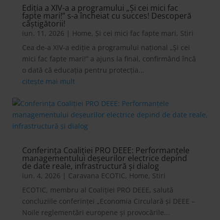
Ediția a XIV-a a programului „Și cei mici fac
fapte mari!” s-a încheiat cu succes! Descoperă
câștigătorii!
iun. 11, 2026
|
Home
,
Și cei mici fac fapte mari
,
Stiri
Cea de-a XIV-a ediție a programului național „Și cei
mici fac fapte mari!” a ajuns la final, confirmând încă
o dată că educația pentru protecția...
citește mai mult
Conferința Coaliției PRO DEEE: Performanțele
managementului deşeurilor electrice depind
de date reale, infrastructură și dialog
iun. 4, 2026
|
Caravana ECOTIC
,
Home
,
Stiri
ECOTIC, membru al Coaliției PRO DEEE, salută
concluziile conferinței „Economia Circulară și DEEE –
Noile reglementări europene și provocările...