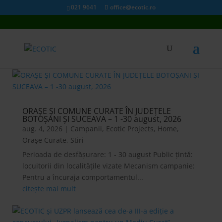
021 9641
office@ecotic.ro
ORAȘE ȘI COMUNE CURATE ÎN JUDEȚELE
BOTOȘANI ȘI SUCEAVA – 1 -30 august, 2026
aug. 4, 2026
|
Campanii
,
Ecotic Projects
,
Home
,
Orașe Curate
,
Stiri
Perioada de desfășurare: 1 - 30 august Public țintă:
locuitorii din localitățile vizate Mecanism campanie:
Pentru a încuraja comportamentul...
citește mai mult