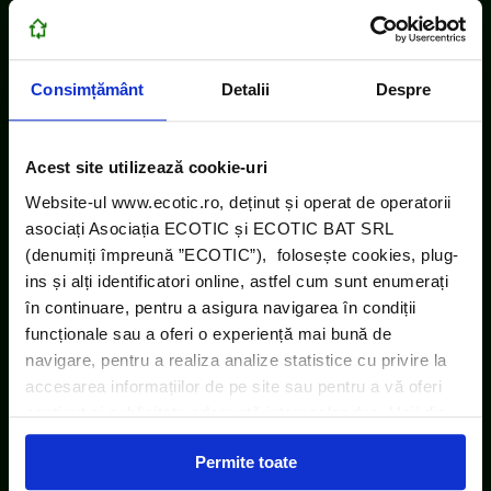
Consimțământ
Detalii
Despre
Acest site utilizează cookie-uri
Website-ul www.ecotic.ro, deținut și operat de operatorii
asociați Asociația ECOTIC și ECOTIC BAT SRL
(denumiți împreună ”ECOTIC”), folosește cookies, plug-
ins și alți identificatori online, astfel cum sunt enumerați
în continuare, pentru a asigura navigarea în condiții
funcționale sau a oferi o experiență mai bună de
navigare, pentru a realiza analize statistice cu privire la
accesarea informațiilor de pe site sau pentru a vă oferi
conținut și publicitate adecvată intereselor dvs. Unii din
acești identificatori online sunt plasați de către ECOTIC
Permite toate
(cookie-uri primare), alții sunt cookie-uri dintr-un domeniu