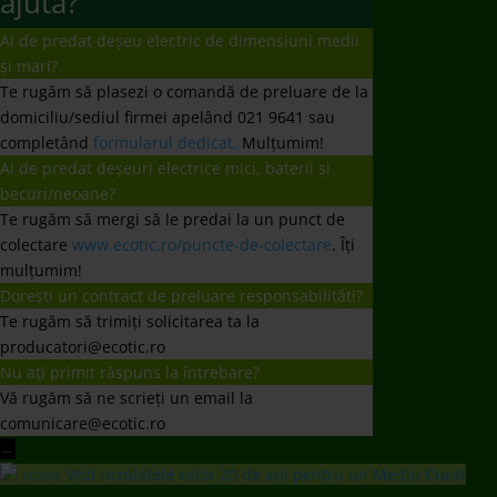
ajuta?
Ai de predat deșeu electric de dimensiuni medii
și mari?
Te rugăm să plasezi o comandă de preluare de la
domiciliu/sediul firmei apelând 021 9641 sau
completând
formularul dedicat.
Mulțumim!
Ai de predat deșeuri electrice mici, baterii și
becuri/neoane?
Te rugăm să mergi să le predai la un punct de
colectare
www.ecotic.ro/puncte-de-colectare
. Îți
mulțumim!
Dorești un contract de preluare responsabilități?
Te rugăm să trimiți solicitarea ta la
producatori@ecotic.ro
Nu ați primit răspuns la întrebare?
Vă rugăm să ne scrieți un email la
comunicare@ecotic.ro
←
Vezi rezulatele celor 20 de ani pentru un Mediu Curat
ECOTIC