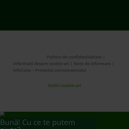
© ECOTIC 2025 |
Politica de confidențialitate
|
Informații despre cookie-uri
|
Note de informare
|
InfoCons – Protecția consumatorului
Setări cookie-uri
Bună! Cu ce te putem