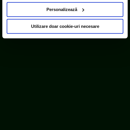
diferit de domeniul site-ului web pe care îl vizitați (cookie-
uri terțe). Găsiți în ferestrele Detalii și Despre informații
Personalizează
cu privire la aceste fișiere și posibilitatea de a vă exprima
consimțământul cu privire la acestea.
Utilizare doar cookie-uri necesare