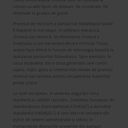
comun cu alte tipuri de deșeuri, fie incinerate, fie
eliminate la groapa de gunoi.
Procesul de reciclare a panourilor fotovoltaice poate
fi împărțit în trei etape: (i) exfoliere mecanică,
chimică sau termică, (ii) eliminarea chimică a
învelișului și (iii) extracție/rafinare chimică. Totuși,
aceste faze diferă în funcție de tehnologia folosită la
realizarea panourilor fotovoltaice. Spre exemplu, în
cazul modulelor din a doua generație care conțin
cupru, indiu, galiu și selenid este nevoie de procese
chimice sau termice pentru recuperarea materiilor
prime critice.
La nivel european, în vederea asigurării unui
standard al calității reciclării, Comitetul European de
Standardizare Electrotehnică (CENELEC) a dezvoltat
standardul EN50625-2-4 care descrie cerințele din
punct de vedere administrativ și tehnic în
manipularea deșeurilor provenite din panouri