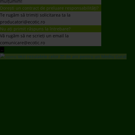
mulțumim!
Dorești un contract de preluare responsabilități?
Te rugăm să trimiți solicitarea ta la
producatori@ecotic.ro
Nu ați primit răspuns la întrebare?
Vă rugăm să ne scrieți un email la
comunicare@ecotic.ro
←
Vezi rezulatele celor 20 de ani pentru un Mediu Curat
ECOTIC