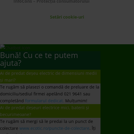
InfoCons – Protecția consumatorului
Setări cookie-uri
Bună! Cu ce te putem
ajuta?
Ai de predat deșeu electric de dimensiuni medii
și mari?
Te rugăm să plasezi o comandă de preluare de la
domiciliu/sediul firmei apelând 021 9641 sau
completând
formularul dedicat.
Mulțumim!
Ai de predat deșeuri electrice mici, baterii și
becuri/neoane?
Te rugăm să mergi să le predai la un punct de
colectare
www.ecotic.ro/puncte-de-colectare
. Îți