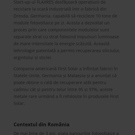
Start-up-ul FLAXRES desfășoară operațiuni de
reciclare la scară industrială într-o fabrică din
Dresda, Germania, capabilă să recicleze 10 tone de
module fotovoltaice pe zi. Acesta a dezvoltat un
proces prin care componentele modulelor sunt
separate strat cu strat folosind impulsuri luminoase
de mare intensitate la energie scăzută. Această
tehnologie patentată a permis recuperarea siliciului,
argintului și sticlei.
Compania americană First Solar a înființat fabrici în
Statele Unite, Germania și Malaezia și a anunțat că
poate obține o rată de recuperare atât pentru
cadmiu cât și pentru telur între 95 și 97%, aceste
metale rare urmând a fi refolosite în produsele First
Solar.
Contextul din România
De mai bine de 3 ani, piața panourilor fotovoltaice a