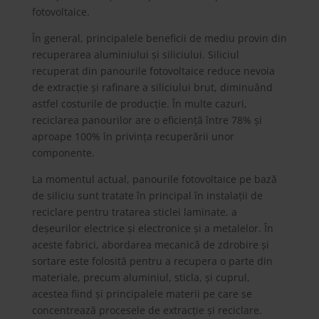
fotovoltaice.
În general, principalele beneficii de mediu provin din
recuperarea aluminiului și siliciului. Siliciul
recuperat din panourile fotovoltaice reduce nevoia
de extracție și rafinare a siliciului brut, diminuând
astfel costurile de producție. În multe cazuri,
reciclarea panourilor are o eficiență între 78% și
aproape 100% în privința recuperării unor
componente.
La momentul actual, panourile fotovoltaice pe bază
de siliciu sunt tratate în principal în instalații de
reciclare pentru tratarea sticlei laminate, a
deșeurilor electrice și electronice și a metalelor. În
aceste fabrici, abordarea mecanică de zdrobire și
sortare este folosită pentru a recupera o parte din
materiale, precum aluminiul, sticla, și cuprul,
acestea fiind și principalele materii pe care se
concentrează procesele de extracție și reciclare.