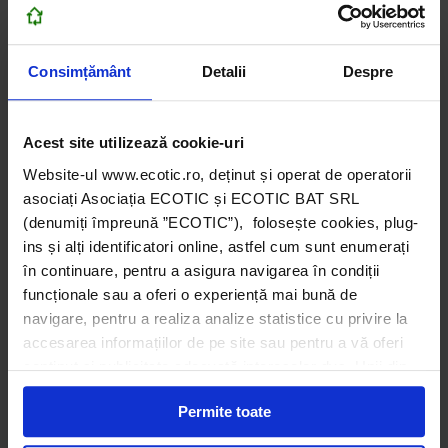
încă ieșite din uz) vor trebui colectate și finanțate de
producători prin Organizații de Transfer de
Responsabilitate.
Consimțământ
Detalii
Despre
Soluția ar fi ca pentru aceste echipamente să existe o
țintă calculată la nivelul DEEE generate, iar timbrul
verde dat de importatori să fie pus într-un fond
Acest site utilizează cookie-uri
dedicat reciclarii acestor echipamente.
Website-ul www.ecotic.ro, deținut și operat de operatorii
asociați Asociația ECOTIC și ECOTIC BAT SRL
(denumiți împreună ”ECOTIC”), folosește cookies, plug-
Concluzii
ins și alți identificatori online, astfel cum sunt enumerați
Pentru a remedia provocările existente și a
în continuare, pentru a asigura navigarea în condiții
îmbunătăți piața reciclării panourilor fotovoltaice,
funcționale sau a oferi o experiență mai bună de
este importantă participarea tuturor părților
navigare, pentru a realiza analize statistice cu privire la
interesate: a producătorilor de panouri fotovoltaice,
accesarea informațiilor de pe site sau pentru a vă oferi
a companiilor de gestionare a deșeurilor, a
conținut și publicitate adecvată intereselor dvs. Unii din
institutelor de cercetare, precum și a autorităților și
acești identificatori online sunt plasați de către ECOTIC
a publicului. Participarea actorilor relevanți poate
Permite toate
(cookie-uri primare), alții sunt cookie-uri dintr-un domeniu
asigura nu numai creșterea cantității de deșeuri,
diferit de domeniul site-ului web pe care îl vizitați (cookie-
ceea ce va conduce la impulsionarea recuperării