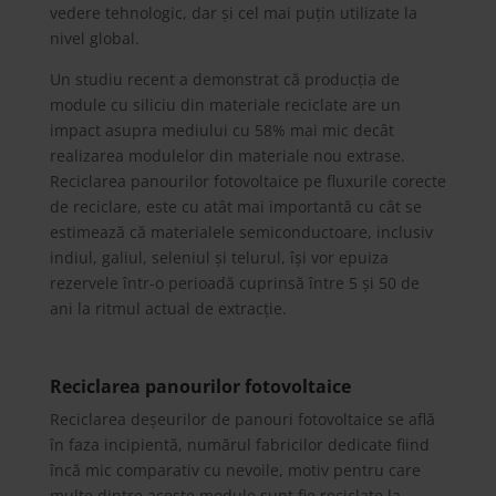
vedere tehnologic, dar și cel mai puțin utilizate la
nivel global.
Un studiu recent a demonstrat că producția de
module cu siliciu din materiale reciclate are un
impact asupra mediului cu 58% mai mic decât
realizarea modulelor din materiale nou extrase.
Reciclarea panourilor fotovoltaice pe fluxurile corecte
de reciclare, este cu atât mai importantă cu cât se
estimează că materialele semiconductoare, inclusiv
indiul, galiul, seleniul și telurul, își vor epuiza
rezervele într-o perioadă cuprinsă între 5 și 50 de
ani la ritmul actual de extracție.
Reciclarea panourilor fotovoltaice
Reciclarea deșeurilor de panouri fotovoltaice se află
în faza incipientă, numărul fabricilor dedicate fiind
încă mic comparativ cu nevoile, motiv pentru care
multe dintre aceste module sunt fie reciclate la