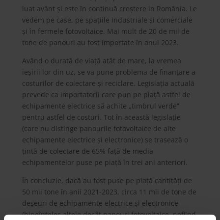
luat avânt și este în continuă creștere in România. Le
vedem pe case, pe spațiile industriale și comerciale
și în fermele fotovoltaice. Mai mult de 20 de mii de
tone de panouri au fost importate în anul 2023.
Având o durată de viață atât de mare, la vremea
ieșirii lor din uz, se va pune problema de finanțare a
costurilor de colectare și reciclare. Legislația actuală
prevede ca importatorii care pun pe piață astfel de
echipamente electrice să achite „timbrul verde”
pentru astfel de costuri. Tot în această legislație
(care nu distinge panourile fotovoltaice de alte
echipamente electrice și electronice) se trasează o
țintă de colectare de 65% față de media
echipamentelor puse pe piață în trei ani anteriori.
În concluzie, dacă au fost puse pe piață cantități de
50 mii tone în anii 2021-2023, circa 11 mii de tone de
deșeuri de echipamente electrice și electronice
(bineînțeles altele decât panouri fotovoltaice, nefiind