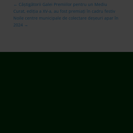
←
Câștigătorii Galei Premiilor pentru un Mediu
Curat, ediția a XV-a, au fost premiați în cadru festiv
Noile centre municipale de colectare deșeuri apar în
2024
→