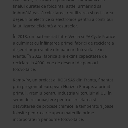
finalul duratei de folosință, astfel urmărind să
îmbunătățească colectarea, reutilizarea și reciclarea
deșeurilor electrice și electronice pentru a contribui
la utilizarea eficientă a resurselor.
În 2018, un parteneriat între Veolia și PV Cycle France
a culminat cu înființarea primei fabrici de reciclare a
deșeurilor provenite din panouri fotovoltaice în
Franța. În 2022, fabrica și-a extins capacitatea de
reciclare la 4000 tone de deșeuri de panouri
fotovoltaice.
Ramp-PV, un proiect al ROSI SAS din Franța, finanțat
prin programul european Horizon Europe, a primit
primul „Premiu pentru industria viitorului” al UE, în
semn de recunoaștere pentru cercetarea și
dezvoltarea de procese chimice la temperaturi joase
folosite pentru a recupera materiile prime
incorporate în panourile fotovoltaice.