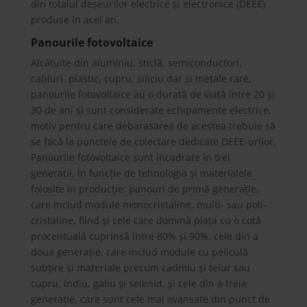
din totalul deșeurilor electrice și electronice (DEEE)
produse în acel an.
Panourile fotovoltaice
Alcătuite din aluminiu, sticlă, semiconductori,
cabluri, plastic, cupru, siliciu dar și metale rare,
panourile fotovoltaice au o durată de viață între 20 și
30 de ani și sunt considerate echipamente electrice,
motiv pentru care debarasarea de acestea trebuie să
se facă la punctele de colectare dedicate DEEE-urilor.
Panourile fotovoltaice sunt încadrate în trei
generații, în funcție de tehnologia și materialele
folosite în producție: panouri de primă generație,
care includ module monocristaline, multi- sau poli-
cristaline, fiind și cele care domină piața cu o cotă
procentuală cuprinsă între 80% și 90%, cele din a
doua generație, care includ module cu peliculă
subțire și materiale precum cadmiu și telur sau
cupru, indiu, galiu și selenid, și cele din a treia
generație, care sunt cele mai avansate din punct de