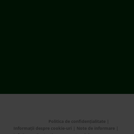
ECOTIC este membru WEEE Forum,
WEEELABEX, PRONEXA și al Coaliției PRO DEEE
România
ECOTIC BAT este membru EUCOBAT
© ECOTIC 2025 |
Politica de confidențialitate
|
Informații despre cookie-uri
|
Note de informare
|