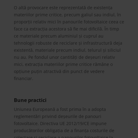
O altă provocare este reprezentată de existența
materiilor prime critice, precum galiul sau indiul, în
proporții relativ mici în panourile fotovoltaice ceea ce
face ca extracția acestora să fie mai dificilă. În timp
ce materiale precum aluminiul și cuprul au
tehnologii robuste de reciclare și infrastructură deja
existentă, materiale precum indiul, telurul și siliciul
nu au. Pe fondul unor cantități de deșeuri relativ
mici, extracția materiilor prime critice rămâne o
opțiune puțin atractivă din punct de vedere
financiar.
Bune practici
Uniunea Europeană a fost prima în a adopta
reglementări privind deșeurile de panouri
fotovoltaice. Directiva UE 2012/19/CE impune
producătorilor obligația de a finanța costurile de
colectare și reciclare a panourilor fotovoltaice la