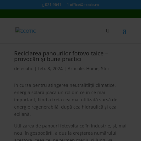
021 9641
office@ecotic.ro
Reciclarea panourilor fotovoltaice –
provocări și bune practici
de
ecotic
|
feb. 8, 2024
|
Articole
,
Home
,
Stiri
În cursa pentru atingerea neutralității climatice,
energia solară joacă un rol din ce în ce mai
important, fiind a treia cea mai utilizată sursă de
energie regenerabilă, după cea hidraulică și cea
eoliană.
Utilizarea de panouri fotovoltaice în industrie, și, mai
nou, în gospodării, a dus la creșterea numărului
acestora, ceea ce, pe termen mediu și lung, va