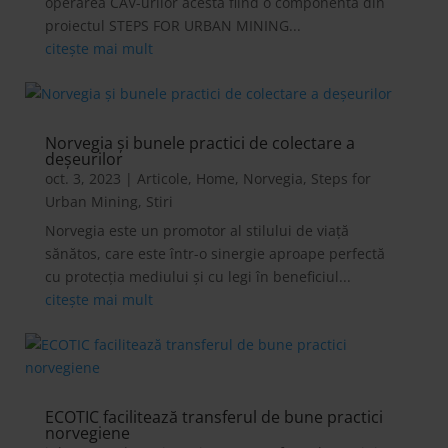
operarea CAV-urilor acesta fiind o componentă din
proiectul STEPS FOR URBAN MINING...
citește mai mult
Norvegia și bunele practici de colectare a
deșeurilor
oct. 3, 2023
|
Articole
,
Home
,
Norvegia
,
Steps for
Urban Mining
,
Stiri
Norvegia este un promotor al stilului de viață
sănătos, care este într-o sinergie aproape perfectă
cu protecția mediului și cu legi în beneficiul...
citește mai mult
ECOTIC facilitează transferul de bune practici
norvegiene