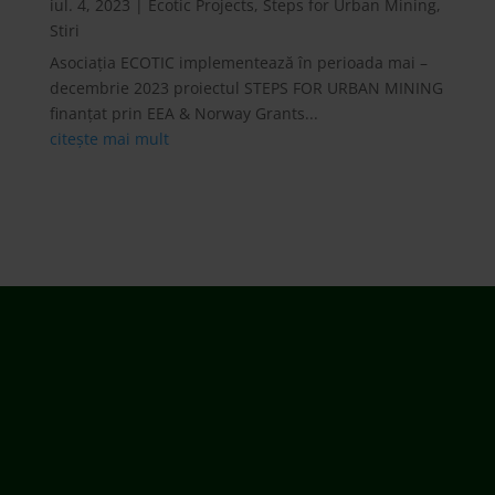
iul. 4, 2023
|
Ecotic Projects
,
Steps for Urban Mining
,
Stiri
Asociația ECOTIC implementează în perioada mai –
decembrie 2023 proiectul STEPS FOR URBAN MINING
finanțat prin EEA & Norway Grants...
citește mai mult