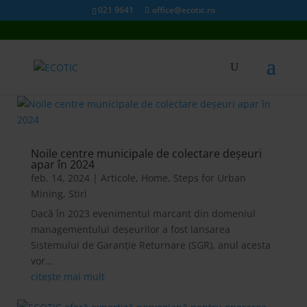
021 9641
office@ecotic.ro
Noile centre municipale de colectare deșeuri
apar în 2024
feb. 14, 2024
|
Articole
,
Home
,
Steps for Urban
Mining
,
Stiri
Dacă în 2023 evenimentul marcant din domeniul
managementului deșeurilor a fost lansarea
Sistemului de Garanție Returnare (SGR), anul acesta
vor...
citește mai mult