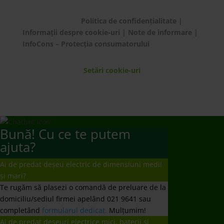
© ECOTIC 2025 |
Politica de confidențialitate
|
Informații despre cookie-uri
|
Note de informare
|
InfoCons – Protecția consumatorului
Setări cookie-uri
Bună! Cu ce te putem
ajuta?
Ai de predat deșeu electric de dimensiuni medii
și mari?
Te rugăm să plasezi o comandă de preluare de la
domiciliu/sediul firmei apelând 021 9641 sau
completând
formularul dedicat.
Mulțumim!
Ai de predat deșeuri electrice mici, baterii și