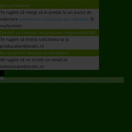
becuri/neoane?
Te rugăm să mergi să le predai la un punct de
colectare
www.ecotic.ro/puncte-de-colectare
. Îți
mulțumim!
Dorești un contract de preluare responsabilități?
Te rugăm să trimiți solicitarea ta la
producatori@ecotic.ro
Nu ați primit răspuns la întrebare?
Vă rugăm să ne scrieți un email la
comunicare@ecotic.ro
←
Vezi rezulatele celor 20 de ani pentru un Mediu Curat
ECOTIC