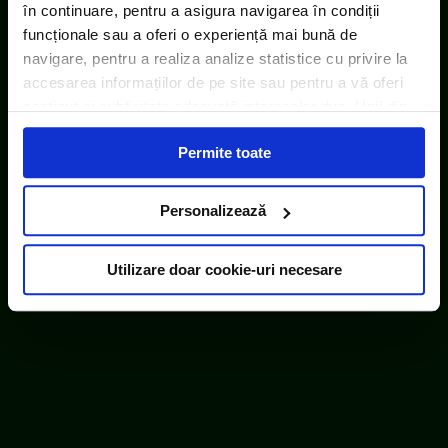
în continuare, pentru a asigura navigarea în condiții
funcționale sau a oferi o experiență mai bună de
navigare, pentru a realiza analize statistice cu privire la
accesarea informațiilor de pe site sau pentru a vă oferi
conținut și publicitate adecvată intereselor dvs. Unii din
acești identificatori online sunt plasați de către ECOTIC
Permite toate
(cookie-uri primare), alții sunt cookie-uri dintr-un domeniu
diferit de domeniul site-ului web pe care îl vizitați (cookie-
uri terțe). Găsiți în ferestrele Detalii și Despre informații
Personalizează
cu privire la aceste fișiere și posibilitatea de a vă exprima
consimțământul cu privire la acestea.
Utilizare doar cookie-uri necesare