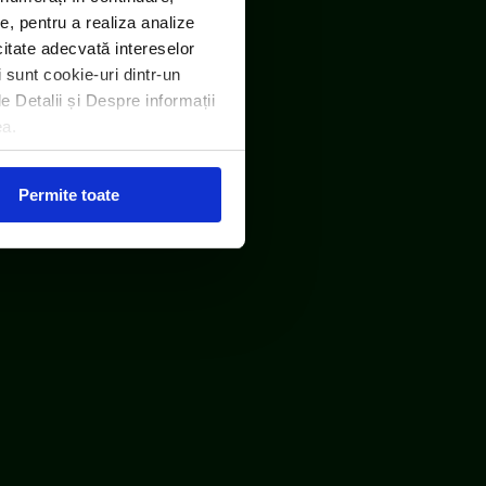
e, pentru a realiza analize
icitate adecvată intereselor
i sunt cookie-uri dintr-un
le Detalii și Despre informații
ea.
Permite toate