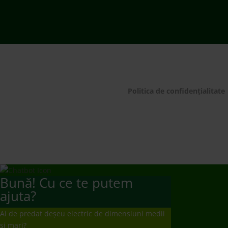
Bună! Cu ce te putem
ajuta?
Ai de predat deșeu electric de dimensiuni medii
și mari?
Te rugăm să plasezi o comandă de preluare de la
domiciliu/sediul firmei apelând 021 9641 sau
completând
formularul dedicat.
Mulțumim!
Ai de predat deșeuri electrice mici, baterii și
becuri/neoane?
Te rugăm să mergi să le predai la un punct de
colectare
www.ecotic.ro/puncte-de-colectare
. Îți
mulțumim!
Dorești un contract de preluare responsabilități?
Te rugăm să trimiți solicitarea ta la
producatori@ecotic.ro