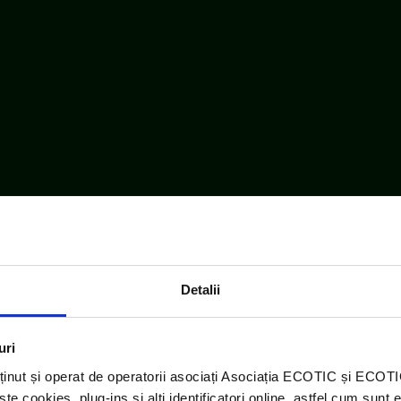
Detalii
uri
ținut și operat de operatorii asociați Asociația ECOTIC și ECO
 cookies, plug-ins și alți identificatori online, astfel cum sunt 