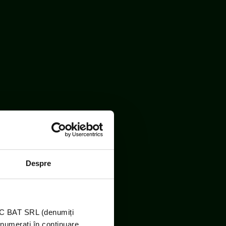
Despre
TIC BAT SRL (denumiți
enumerați în continuare,