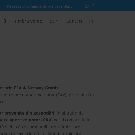
Plasează o comandă de preluare DEEE
RO
e
Timbru Verde
Știri
Contact
t prin EEA & Norway Grants
centrelor cu aport voluntar (CAV), precum și în
ce.
lor provenite din gospodării
(mai puțin de
re cu aport voluntar (CAV)
vor fi construite în
tă și de către companiile de salubrizare
bului de experiență facilitat de proiectul