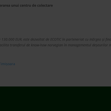
erarea unui centru de colectare
30.000 EUR, este dezvoltat de ECOTIC în parteneriat cu InErgeo și finan
facilita transferul de know-how norvegian în managementul deșeurilor m
Timișoara