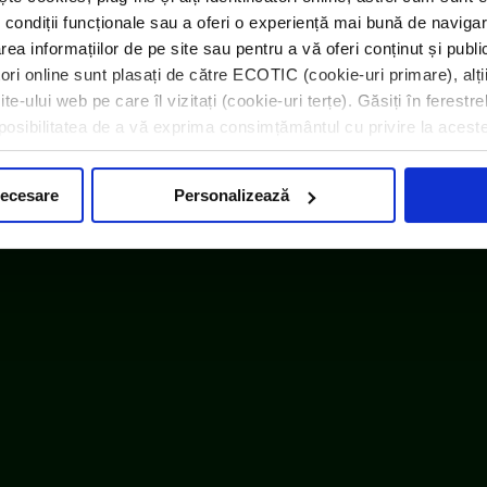
 condiții funcționale sau a oferi o experiență mai bună de navigar
area informațiilor de pe site sau pentru a vă oferi conținut și publ
atori online sunt plasați de către ECOTIC (cookie-uri primare), alți
e-ului web pe care îl vizitați (cookie-uri terțe). Găsiți în ferestre
i posibilitatea de a vă exprima consimțământul cu privire la acest
necesare
Personalizează