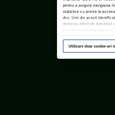
pentru a asigura navigarea în
statistice cu privire la acces
dvs. Unii din acești identific
domeniu diferit de domeniul sit
cu privire la aceste fișiere ș
Utilizare doar cookie-uri 