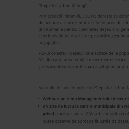
“Steps for Urban Mining”.
Prin această inițiativă, ECOTIC dorește să con
de acțiune a reprezentat-o și înființarea de c
din România pentru colectarea deșeurilor gener
scos în evidență o serie de provocări: gestiona
angajaților.
Fluxul colectării deșeurilor electrice de la pop
5% din cantitatea totală a deșeurilor electrice
și necesitatea unei informări a cetățeniilor din
Acțiunile incluse în proiectul Steps for Urban 
Webinar pe tema Managementului deșeurilo
3 vizite de lucru la centre municipale din N
privați
care vor opera CAV-uri, vor vizita cen
putea observa de aproape fluxurile de deșeur