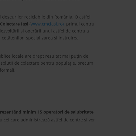
 deșeurilor reciclabile din România. O astfel
Colectare Iași
(
www.cmciasi.ro),
primul centru
voltării și operării unui astfel de centru a
cetățenilor, specializarea și instruirea
publice locale are drept rezultat mai puțin de
e soluții de colectare pentru populație, precum
nformali.
rezentând minim 15 operatori de salubritate
u cei care administrează astfel de centre și vor