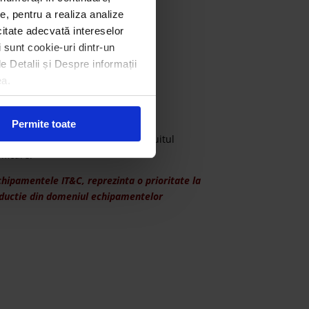
e, pentru a realiza analize
icitate adecvată intereselor
i sunt cookie-uri dintr-un
le Detalii și Despre informații
ea.
Permite toate
ala, in vederea integrarii in circuitul
ificare.
hipamentele IT&C, reprezinta o prioritate la
roductie din domeniul echipamentelor