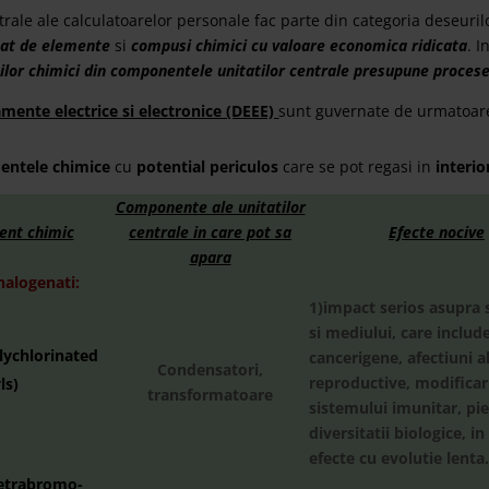
ntrale ale calculatoarelor personale fac parte din categoria deseuri
icat de elemente
si
compusi chimici cu valoare economica ridicata
. I
lor chimici din componentele unitatilor centrale presupune procese
mente electrice si electronice (DEEE)
sunt guvernate de urmatoar
entele chimice
cu
potential periculos
care se pot regasi in
interio
Componente ale unitatilor
ent chimic
centrale in care pot sa
Efecte nocive
apara
alogenati:
1)impact serios asupra 
si mediului, care includ
lychlorinated
cancerigene, afectiuni al
Condensatori,
reproductive, modificari
ls)
transformatoare
sistemului imunitar, pi
diversitatii biologice, in
efecte cu evolutie lenta.
etrabromo-