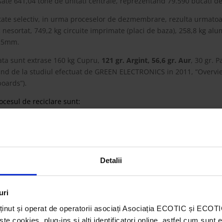
sate 641,04 tone de unitati centrale, reprezentand 79.590 bucati d
tate selectiv, in urma proceselor de dezmembrare, rezulta urmatoarele
nesortat, 749,2 kg circuite imprimate (placi de baza), 258,8 kg alum
>25mm.
tata sunt extrase 160 kg Cupru,
121 gr. Argint, 56,6 gr. Aur
, 30 gr. 
cand de la studiul efectuat de GREEN ELECTRONICS in 2011, “Overvi
boards”).
ocesul de reciclare sunt:
ntinut periculos:
Detalii
uri
ținut și operat de operatorii asociați Asociația ECOTIC și ECO
 subansamblele fara continut periculos:
 cookies, plug-ins și alți identificatori online, astfel cum sunt 