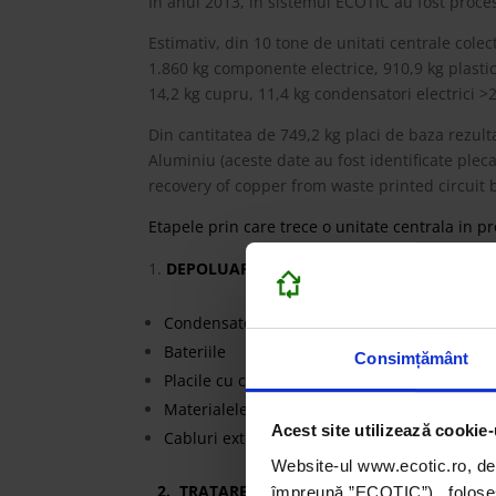
In anul 2013, in sistemul ECOTIC au fost proce
Estimativ, din 10 tone de unitati centrale colec
1.860 kg componente electrice, 910,9 kg plastic 
14,2 kg cupru, 11,4 kg condensatori electrici 
Din cantitatea de 749,2 kg placi de baza rezul
Aluminiu (aceste date au fost identificate ple
recovery of copper from waste printed circuit 
Etapele prin care trece o unitate centrala in pr
DEPOLUARE
– sunt extrase elementele cu co
Condensatorii electrolitici
Bateriile
Consimțământ
Placile cu circuite imprimate
Materialele plastice cu compusi brominati
Acest site utilizează cookie-
Cabluri externe
Website-ul www.ecotic.ro, de
2. TRATARE
– sunt indepartate elementele si
împreună ”ECOTIC”), folosește