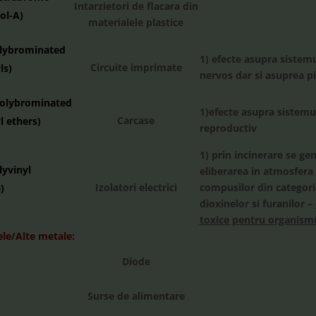
Intarzietori de flacara din
ol-A)
materialele plastice
lybrominated
1) efecte asupra sistemu
Circuite imprimate
ls)
nervos dar si asuprea pie
olybrominated
1)efecte asupra sistemu
Carcase
l ethers)
reproductiv
1) prin incinerare se ge
lyvinyl
eliberarea in atmosfera
Izolatori electrici
compusilor din categori
)
dioxinelor si furanilor –
toxice pentru organism
ele/Alte metale:
Diode
Surse de alimentare