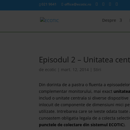
021 9641
office@ecotic.ro
Despre
Episodul 2 – Unitatea cent
de
ecotic
|
mart. 12, 2014
|
Stiri
Din dorinta de a pastra o fluenta a episoadelo
complementar monitorului, mai exact
uni
tatea
includ o unitate centrala si diverse dispozitive p
inlocuit de componente de dimensiuni mici pe c
utilizate. Intrebarea care se iveste odata toat
cunoastem obligatia legala de a colecta selecti
punctele de colectare din sistemul ECOTIC
).