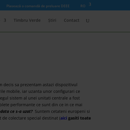
Plasează o comandă de preluare DEEE
RO
e
Timbru Verde
Știri
Contact
m decis sa prezentam astazi dispozitivul
ile mobile, iar uzanta unor configurari ce
tregul sistem al unei unitati centrale a fost
ablete performante ce sunt din ce in ce mai
data ce s-a uzat?
Suntem cetateni europeni si
 de colectare special destinat (
aici
gasiti toate