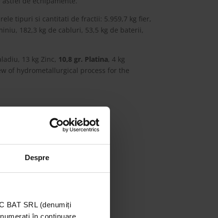
e astfel de echipamente.
 tipuri si cantitati de fractii: 5.959,7 kg fier,
iniu, 182,3 kg de cabluri, 53,5 kg de baterii,
Paladiu, 13 kg Zinc,
10,8 gr. Platina
, 4 kg
ew of hydrometallurgical process for the
Despre
TIC BAT SRL (denumiți
enumerați în continuare,