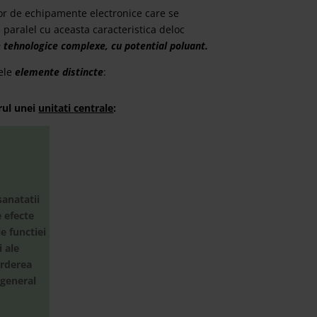
lor de echipamente electronice care se
n paralel cu aceasta caracteristica deloc
 tehnologice complexe, cu potential poluant.
ele
elemente distincte
:
rul unei
unitati
centrale
:
sanatatii
e efecte
e functiei
 ale
erderea
 general