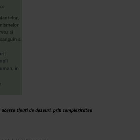
ice
lantelor,
anismelor
rvos si
 sanguin si
rii
opii
 uman, in
a
 aceste tipuri de deseuri, prin complexitatea