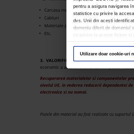
pentru a asigura navigarea în
Carcasa metalica
statistice cu privire la acces
Cabluri
dvs. Unii din acești identific
Materiale plastice
domeniu diferit de domeniul sit
Etc,
cu privire la aceste fișiere ș
Utilizare doar cookie-uri 
3. VALORIFICARE –
componentele si materialele
economic a acestor elemente
.
Aici
puteti vedea
Recuperarea materialelor si componentelor preze
nivelul UE, in vederea reducerii dependentei d
electronice si nu numai.
Pozele din material au fost realizate cu suportul