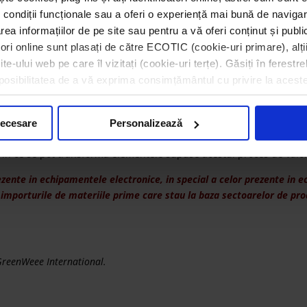
 condiții funcționale sau a oferi o experiență mai bună de navigar
area informațiilor de pe site sau pentru a vă oferi conținut și publ
atori online sunt plasați de către ECOTIC (cookie-uri primare), alți
e-ului web pe care îl vizitați (cookie-uri terțe). Găsiți în ferestre
i posibilitatea de a vă exprima consimțământul cu privire la acest
necesare
Personalizează
 extrase sunt supuse unor operatiuni de valorificare si reciclare fin
 in ce se pot transforma elementele supuse acestui proces de valor
nte in echipamentele electronice, in special a celor prezente in ec
e importurile de materiile prime care stau la baza sectoarelor de p
 GreenWeee International.