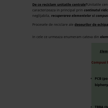
De ce reciclam unitatile centrale
?
Unitatile ce
caracterizeaza in principal prin
continutul rid
neglijabila,
recuperarea elementelor si compusi
Procesele de reciclare ale
deseurilor de echipa
In cele ce urmeaza enumeram cateva din
elem
Elem
Compusi h
PCB (po
bipheny
TBBA (t