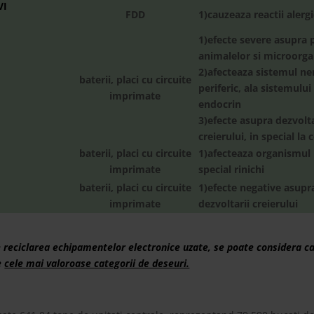
VI
FDD
1)cauzeaza reactii alerg
1)efecte severe asupra p
animalelor si microorg
2)afecteaza sistemul ne
baterii, placi cu circuite
periferic, ala sistemului
imprimate
endocrin
3)efecte asupra dezvolta
creierului, in special la c
baterii, placi cu circuite
1)afecteaza organismul
imprimate
special rinichi
baterii, placi cu circuite
1)efecte negative asupr
imprimate
dezvoltarii creierului
 reciclarea echipamentelor electronice uzate, se poate considera ca
e
cele mai valoroase categorii de deseuri.