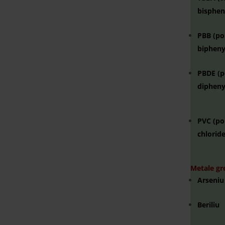
bisphen
PBB (po
bipheny
PBDE (p
dipheny
PVC (po
chloride
Metale gr
Arseniu
Beriliu