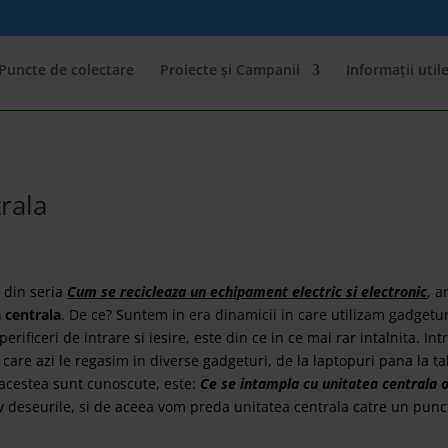
Puncte de colectare
Proiecte și Campanii
Informații util
rala
r din seria
Cum se recicleaza un echipament electric si electronic
, a
 centrala
. De ce? Suntem in era dinamicii in care utilizam gadgetur
erificeri de intrare si iesire, este din ce in ce mai rar intalnita. In
are azi le regasim in diverse gadgeturi, de la laptopuri pana la t
e acestea sunt cunoscute, este:
Ce se intampla cu unitatea centrala o
v deseurile, si de aceea vom preda unitatea centrala catre un punct