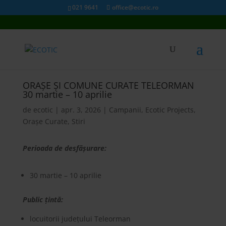
021 9641
office@ecotic.ro
ORAȘE ȘI COMUNE CURATE TELEORMAN
30 martie – 10 aprilie
de
ecotic
|
apr. 3, 2026
|
Campanii
,
Ecotic Projects
,
Orașe Curate
,
Stiri
Perioada de desfășurare:
30 martie – 10 aprilie
Public țintă:
locuitorii județului Teleorman