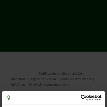
România
ECOTIC BAT este membru EUCOBAT
© ECOTIC 2025 |
Politica de confidențialitate
|
Informații despre cookie-uri
|
Note de informare
|
InfoCons – Protecția consumatorului
Setări cookie-uri