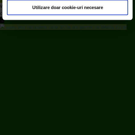
consimțământul cu privire la acestea.
Vă rugăm să ne scrieți un email la
Utilizare doar cookie-uri necesare
comunicare@ecotic.ro
←
Vezi rezulatele celor 20 de ani pentru un Mediu Curat
ECOTIC