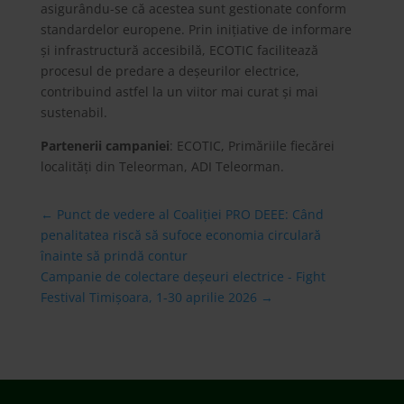
asigurându-se că acestea sunt gestionate conform
standardelor europene. Prin inițiative de informare
și infrastructură accesibilă, ECOTIC facilitează
procesul de predare a deșeurilor electrice,
contribuind astfel la un viitor mai curat și mai
sustenabil.
Partenerii campaniei
: ECOTIC, Primăriile fiecărei
localități din Teleorman, ADI Teleorman.
←
Punct de vedere al Coaliției PRO DEEE: Când
penalitatea riscă să sufoce economia circulară
înainte să prindă contur
Campanie de colectare deşeuri electrice - Fight
Festival Timișoara, 1-30 aprilie 2026
→