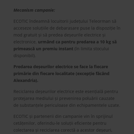
Mecanism campanie:
ECOTIC îndeamnă locuitorii județului Teleorman să
acceseze soluțiile de debarasare puse la dispoziție în
mod gratuit și să predea deșeurile electrice și
electronice,
urmând ca pentru predarea a 10 kg să
primească un premiu instant
(în limita stocului
disponibil).
Predarea deșeurilor electrice se face la fiecare
primărie din fiecare localitate (excepție făcând
Alexandria).
Reciclarea deșeurilor electrice este esențială pentru
protejarea mediului și prevenirea poluării cauzate
de substanțele periculoase din echipamentele uzate.
ECOTIC și partenerii din campanie vin în sprijinul
cetățenilor, oferindu-le soluții eficiente pentru
colectarea și reciclarea corectă a acestor deșeuri,