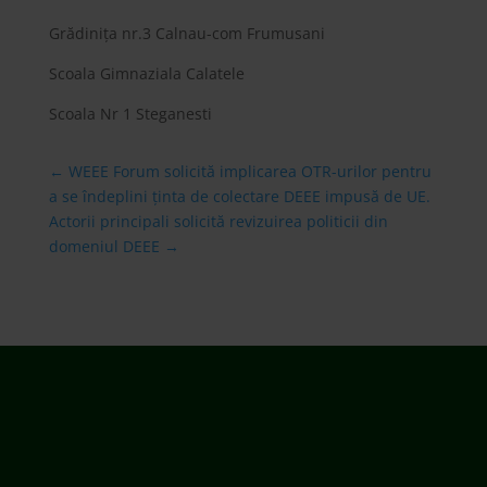
Grădinița nr.3 Calnau-com Frumusani
Scoala Gimnaziala Calatele
Scoala Nr 1 Steganesti
←
WEEE Forum solicită implicarea OTR-urilor pentru
a se îndeplini ținta de colectare DEEE impusă de UE.
Actorii principali solicită revizuirea politicii din
domeniul DEEE
→