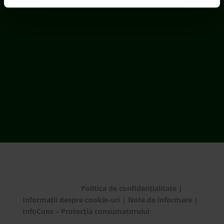
© ECOTIC 2025 |
Politica de confidențialitate
|
Informații despre cookie-uri
|
Note de informare
|
InfoCons – Protecția consumatorului
Setări cookie-uri
Bună! Cu ce te putem
ajuta?
Ai de predat deșeu electric de dimensiuni medii
și mari?
Te rugăm să plasezi o comandă de preluare de la