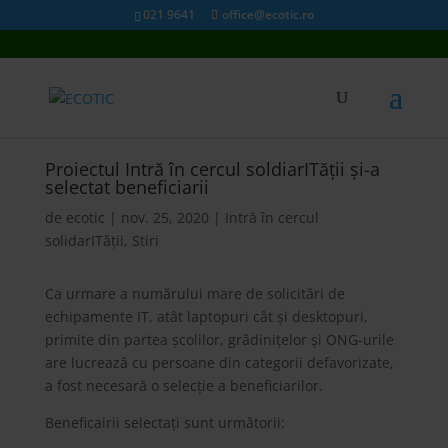
021 9641
office@ecotic.ro
Proiectul Intră în cercul soldiarITății și-a
selectat beneficiarii
de
ecotic
|
nov. 25, 2020
|
Intră în cercul
solidarITății
,
Stiri
Ca urmare a numărului mare de solicitări de
echipamente IT, atât laptopuri cât și desktopuri,
primite din partea școlilor, grădinițelor și ONG-urile
are lucrează cu persoane din categorii defavorizate,
a fost necesară o selecție a beneficiarilor.
Beneficairii selectați sunt următorii: