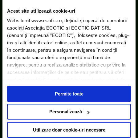
Acest site utilizează cookie-uri
Website-ul www.ecotic.ro, deținut și operat de operatorii
asociați Asociația ECOTIC și ECOTIC BAT SRL
(denumiți împreună ”ECOTIC”), folosește cookies, plug-
ins și alți identificatori online, astfel cum sunt enumerați
în continuare, pentru a asigura navigarea în condiții
funcționale sau a oferi o experiență mai bună de
ECOTIC este membru WEEE Forum,
navigare, pentru a realiza analize statistice cu privire la
WEEELABEX, PRONEXA și al Coaliției PRO DEEE
accesarea informațiilor de pe site sau pentru a vă oferi
România
conținut și publicitate adecvată intereselor dvs. Unii din
acești identificatori online sunt plasați de către ECOTIC
Permite toate
(cookie-uri primare), alții sunt cookie-uri dintr-un domeniu
ECOTIC BAT este membru EUCOBAT
diferit de domeniul site-ului web pe care îl vizitați (cookie-
uri terțe). Găsiți în ferestrele Detalii și Despre informații
Personalizează
cu privire la aceste fișiere și posibilitatea de a vă exprima
consimțământul cu privire la acestea.
Utilizare doar cookie-uri necesare