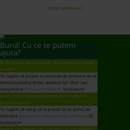
domiciliu/sediul firmei apelând 021 9641 sau
completând
formularul dedicat.
Mulțumim!
Ai de predat deșeuri electrice mici, baterii și
becuri/neoane?
Te rugăm să mergi să le predai la un punct de
colectare
www.ecotic.ro/puncte-de-colectare
. Îți
mulțumim!
Dorești un contract de preluare responsabilități?
Te rugăm să trimiți solicitarea ta la
producatori@ecotic.ro
Nu ați primit răspuns la întrebare?
Vă rugăm să ne scrieți un email la
comunicare@ecotic.ro
←
Vezi rezulatele celor 20 de ani pentru un Mediu Curat
ECOTIC