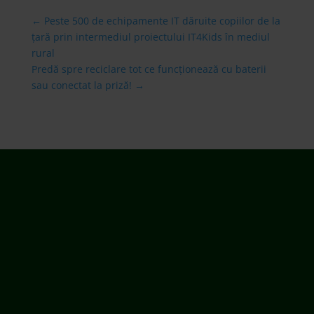
←
Peste 500 de echipamente IT dăruite copiilor de la
țară prin intermediul proiectului IT4Kids în mediul
rural
Predă spre reciclare tot ce funcționează cu baterii
sau conectat la priză!
→