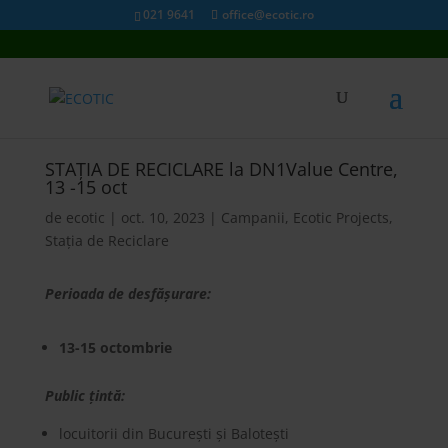
021 9641
office@ecotic.ro
STAȚIA DE RECICLARE la DN1Value Centre,
13 -15 oct
de
ecotic
|
oct. 10, 2023
|
Campanii
,
Ecotic Projects
,
Stația de Reciclare
Perioada de desfășurare:
13-15 octombrie
Public țintă:
locuitorii din București și Balotești