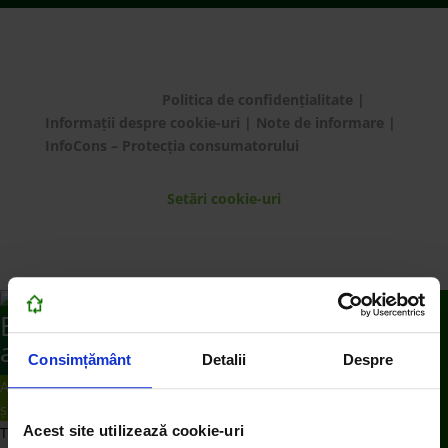
© ECOTIC 2025 |
Politica de confidențialitate
|
Informații despre cookie-uri
|
Note de informare
|
InfoCons – Protecția consumatorului
Setări cookie-uri
Bună! Cu ce te putem
ajuta?
Consimțământ
Detalii
Despre
Ai de predat deșeu electric de dimensiuni medii
și mari?
Acest site utilizează cookie-uri
Te rugăm să plasezi o comandă de preluare de la