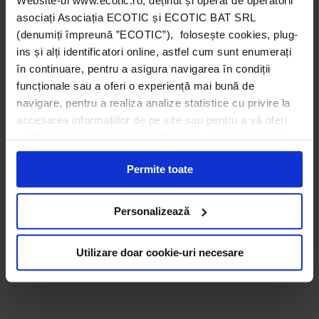
Website-ul www.ecotic.ro, deținut și operat de operatorii
asociați Asociația ECOTIC și ECOTIC BAT SRL
(denumiți împreună ”ECOTIC”), folosește cookies, plug-
ins și alți identificatori online, astfel cum sunt enumerați
în continuare, pentru a asigura navigarea în condiții
funcționale sau a oferi o experiență mai bună de
navigare, pentru a realiza analize statistice cu privire la
accesarea informațiilor de pe site sau pentru a vă oferi
conținut și publicitate adecvată intereselor dvs. Unii din
acești identificatori online sunt plasați de către ECOTIC
Permite toate
(cookie-uri primare), alții sunt cookie-uri dintr-un domeniu
diferit de domeniul site-ului web pe care îl vizitați (cookie-
uri terțe). Găsiți în ferestrele Detalii și Despre informații
Personalizează
cu privire la aceste fișiere și posibilitatea de a vă exprima
consimțământul cu privire la acestea.
Utilizare doar cookie-uri necesare
ECOTIC este membru WEEE Forum,
WEEELABEX,
PRONEXA și al Coaliției PRO DEEE România
ECOTIC BAT este membru EUCOBAT