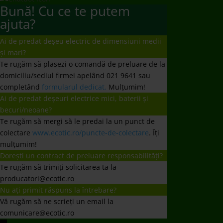
Bună! Cu ce te putem
ajuta?
Ai de predat deșeu electric de dimensiuni medii
și mari?
Te rugăm să plasezi o comandă de preluare de la
domiciliu/sediul firmei apelând 021 9641 sau
completând
formularul dedicat.
Mulțumim!
Ai de predat deșeuri electrice mici, baterii și
becuri/neoane?
Te rugăm să mergi să le predai la un punct de
colectare
www.ecotic.ro/puncte-de-colectare
. Îți
mulțumim!
Dorești un contract de preluare responsabilități?
Te rugăm să trimiți solicitarea ta la
producatori@ecotic.ro
Nu ați primit răspuns la întrebare?
Vă rugăm să ne scrieți un email la
comunicare@ecotic.ro