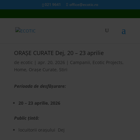
021 9641
office@ecotic.ro
ORAȘE CURATE Dej, 20 – 23 aprilie
de
ecotic
|
apr. 20, 2026
|
Campanii
,
Ecotic Projects
,
Home
,
Orașe Curate
,
Stiri
Perioada de desfășurare:
20 – 23 aprilie, 2026
Public țintă:
locuitorii orașului Dej