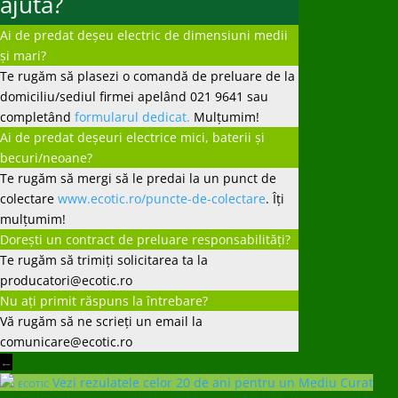
ajuta?
Ai de predat deșeu electric de dimensiuni medii
și mari?
Te rugăm să plasezi o comandă de preluare de la
domiciliu/sediul firmei apelând 021 9641 sau
completând
formularul dedicat.
Mulțumim!
Ai de predat deșeuri electrice mici, baterii și
becuri/neoane?
Te rugăm să mergi să le predai la un punct de
colectare
www.ecotic.ro/puncte-de-colectare
. Îți
mulțumim!
Dorești un contract de preluare responsabilități?
Te rugăm să trimiți solicitarea ta la
producatori@ecotic.ro
Nu ați primit răspuns la întrebare?
Vă rugăm să ne scrieți un email la
comunicare@ecotic.ro
←
Vezi rezulatele celor 20 de ani pentru un Mediu Curat
ECOTIC