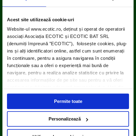
Acest site utilizează cookie-uri
Website-ul www.ecotic.ro, deținut și operat de operatorii
asociați Asociația ECOTIC și ECOTIC BAT SRL
(denumiți împreună ”ECOTIC”), folosește cookies, plug-
ins și alți identificatori online, astfel cum sunt enumerați
în continuare, pentru a asigura navigarea în condiții
funcționale sau a oferi o experiență mai bună de
navigare, pentru a realiza analize statistice cu privire la
accesarea informațiilor de pe site sau pentru a vă oferi
conținut și publicitate adecvată intereselor dvs. Unii din
acești identificatori online sunt plasați de către ECOTIC
Permite toate
(cookie-uri primare), alții sunt cookie-uri dintr-un domeniu
diferit de domeniul site-ului web pe care îl vizitați (cookie-
uri terțe). Găsiți în ferestrele Detalii și Despre informații
Personalizează
cu privire la aceste fișiere și posibilitatea de a vă exprima
consimțământul cu privire la acestea.