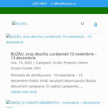
021 9641
office@ecotic.ro
BUZĂU, oraș deschis curățeniei! 10 noiembrie –
13 decembrie
nov. 13, 2025
|
Campanii
,
Ecotic Projects
,
Home
,
Orașe Curate
,
Stiri
Perioada de desfășurare: 10 noiembrie – 13
decembrie Public țintă: locuitorii Municipiului Buzău
Mecanism campanie: În cadrul campaniei,...
citește mai mult