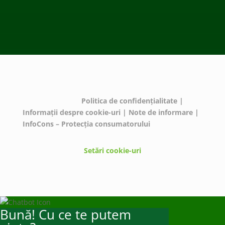
© ECOTIC 2025 |
Politica de confidențialitate
|
Informații despre cookie-uri
|
Note de informare
|
InfoCons – Protecția consumatorului
Setări cookie-uri
Bună! Cu ce te putem