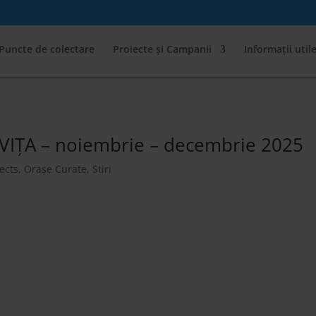
Puncte de colectare
Proiecte și Campanii
Informații util
IȚA – noiembrie – decembrie 2025
jects
,
Orașe Curate
,
Stiri