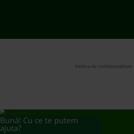
Bună! Cu ce te putem
ajuta?
Ai de predat deșeu electric de dimensiuni medii
și mari?
Te rugăm să plasezi o comandă de preluare de la
domiciliu/sediul firmei apelând 021 9641 sau
completând
formularul dedicat.
Mulțumim!
Ai de predat deșeuri electrice mici, baterii și
becuri/neoane?
Te rugăm să mergi să le predai la un punct de
colectare
www.ecotic.ro/puncte-de-colectare
. Îți
mulțumim!
Dorești un contract de preluare responsabilități?