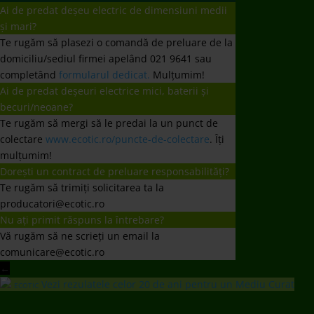
Te rugăm să trimiți solicitarea ta la
producatori@ecotic.ro
Nu ați primit răspuns la întrebare?
Vă rugăm să ne scrieți un email la
comunicare@ecotic.ro
←
Vezi rezulatele celor 20 de ani pentru un Mediu Curat
ECOTIC