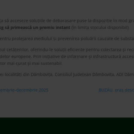
 să acceseze soluțiile de debarasare puse la dispoziție în mod grat
kg să primească un premiu instant
(în limita stocului disponibil).
 pentru protejarea mediului și prevenirea poluării cauzate de subs
ul cetățenilor, oferindu-le soluții eficiente pentru colectarea și r
elor europene. Prin inițiative de informare și infrastructură acces
itor mai curat și mai sustenabil.
ărei localități din Dâmbovița, Consiliul Județean Dâmbovița, ADI Dâ
embrie-decembrie 2025
BUZĂU, oraș desc