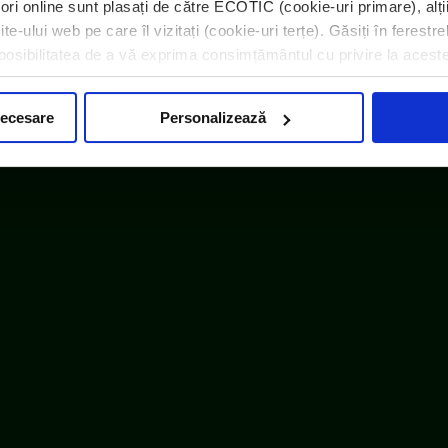
atori online sunt plasați de către ECOTIC (cookie-uri primare), alți
e-ului web pe care îl vizitați (cookie-uri terțe). Găsiți în ferestre
i posibilitatea de a vă exprima consimțământul cu privire la acest
embru WEEE Forum,
WEEELABEX, PRONEXA și al Coaliției P
necesare
Personalizează
ECOTIC BAT este membru EUCOBAT
|
Informații despre cookie-uri
|
Note de informare
|
InfoCons – 