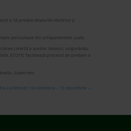
uit și să predea deșeurile electrice și
tanțele periculoase din echipamentele uzate.
eciclarea corectă a acestor deșeuri, asigurându-
ibilă, ECOTIC facilitează procesul de predare a
mbovița, Supercom.
his curățeniei! 10 noiembrie – 13 decembrie
→