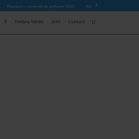
Plasează o comandă de preluare DEEE
RO
e
Timbru Verde
Știri
Contact