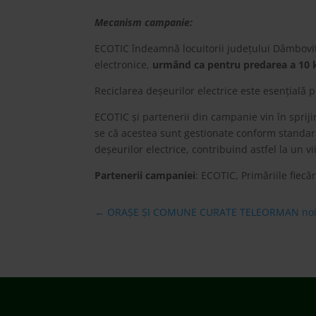
Mecanism campanie:
ECOTIC îndeamnă locuitorii județului Dâmbovița
electronice,
urmând ca pentru predarea a 10 
Reciclarea deșeurilor electrice este esențială
ECOTIC și partenerii din campanie vin în sprijin
se că acestea sunt gestionate conform standard
deșeurilor electrice, contribuind astfel la un vi
Partenerii campaniei
: ECOTIC, Primăriile fiec
←
ORAȘE ȘI COMUNE CURATE TELEORMAN noi