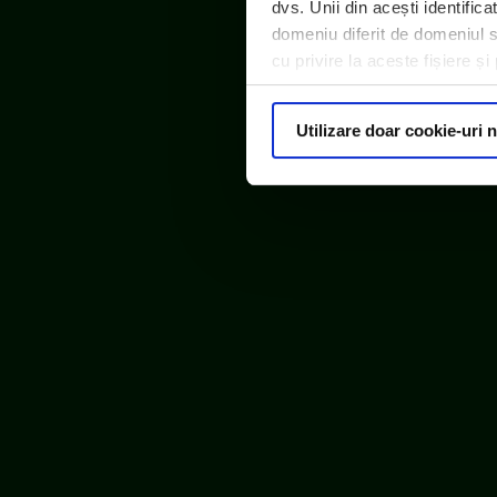
dvs. Unii din acești identific
domeniu diferit de domeniul sit
cu privire la aceste fișiere ș
ECOTIC este m
Utilizare doar cookie-uri 
© ECOTIC 2025 |
Politica de confidențialitate