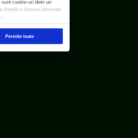
i sunt cookie-uri dintr-un
le Detalii și Despre informații
ea.
RO DEEE România
Permite toate
Protecția consumatorului