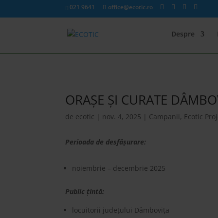
021 9641
office@ecotic.ro
Despre
ORAȘE ȘI CURATE DÂMBOV
de
ecotic
|
nov. 4, 2025
|
Campanii
,
Ecotic Pro
Perioada de desfășurare:
noiembrie – decembrie 2025
Public țintă:
locuitorii județului Dâmbovița