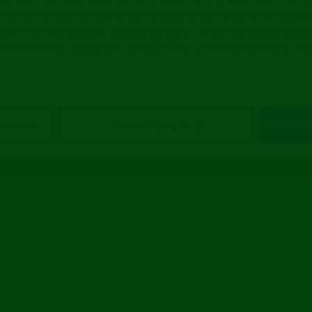
 condiții funcționale sau a oferi o experiență mai bună de navigar
area informațiilor de pe site sau pentru a vă oferi conținut și publ
atori online sunt plasați de către ECOTIC (cookie-uri primare), alți
e-ului web pe care îl vizitați (cookie-uri terțe). Găsiți în ferestre
i posibilitatea de a vă exprima consimțământul cu privire la acest
necesare
Personalizează