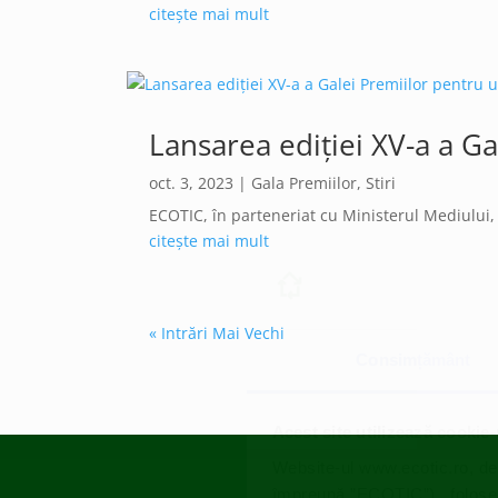
citește mai mult
Lansarea ediției XV-a a G
oct. 3, 2023
|
Gala Premiilor
,
Stiri
ECOTIC, în parteneriat cu Ministerul Mediului, A
citește mai mult
« Intrări Mai Vechi
Consimțământ
Acest site utilizează cookie-
Website-ul www.ecotic.ro, de
împreună ”ECOTIC”), folosește