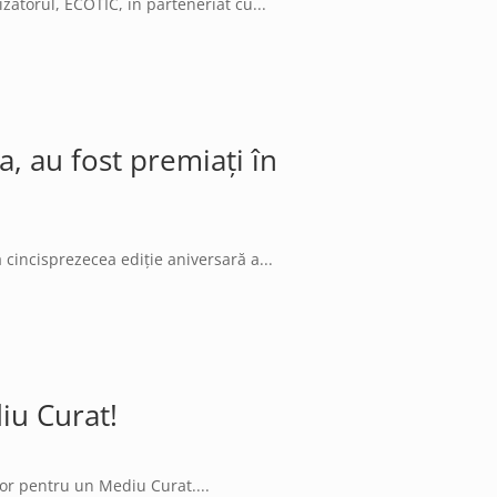
zatorul, ECOTIC, în parteneriat cu...
a, au fost premiați în
cincisprezecea ediție aniversară a...
iu Curat!
lor pentru un Mediu Curat....