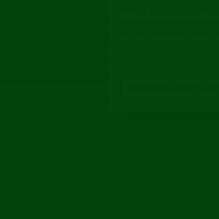
pentru a asigura navigarea în
statistice cu privire la acces
dvs. Unii din acești identific
domeniu diferit de domeniul sit
cu privire la aceste fișiere ș
Utilizare doar cookie-uri 