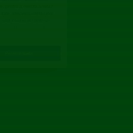
e, pentru a realiza analize
icitate adecvată intereselor
i sunt cookie-uri dintr-un
le Detalii și Despre informații
ea.
Permite toate