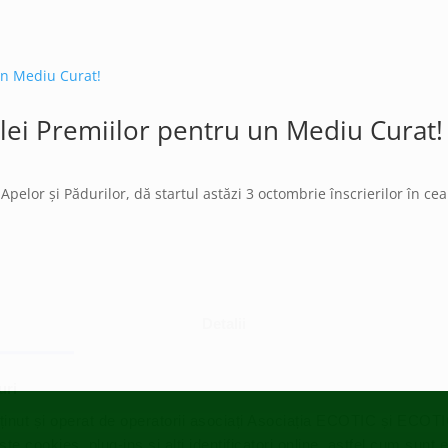
alei Premiilor pentru un Mediu Curat!
pelor și Pădurilor, dă startul astăzi 3 octombrie înscrierilor în cea 
Detalii
uri
ținut și operat de operatorii asociați Asociația ECOTIC și ECO
 cookies, plug-ins și alți identificatori online, astfel cum sunt 