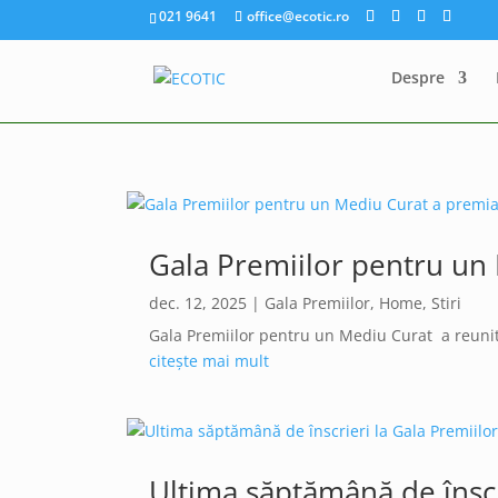
021 9641
office@ecotic.ro
Despre
Gala Premiilor pentru un
dec. 12, 2025
|
Gala Premiilor
,
Home
,
Stiri
Gala Premiilor pentru un Mediu Curat a reunit, 
citește mai mult
Ultima săptămână de înscr