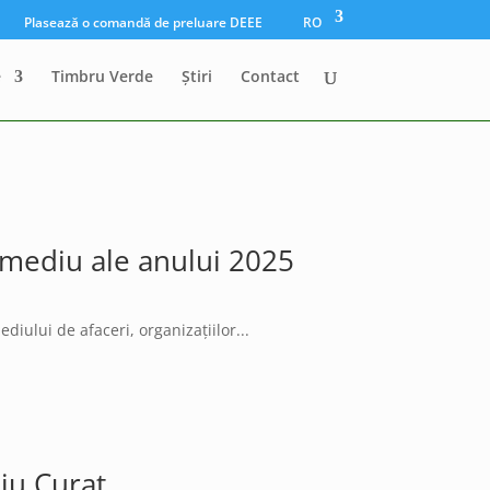
Plasează o comandă de preluare DEEE
RO
e
Timbru Verde
Știri
Contact
 mediu ale anului 2025
iului de afaceri, organizațiilor...
iu Curat