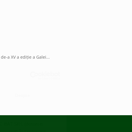
de-a XV a ediție a Galei...
Despre
TIC BAT SRL (denumiți
enumerați în continuare,