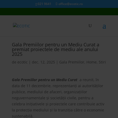
021 9641
office@ecotic.ro
Gala Premiilor pentru un Mediu Curat a
premiat proiectele de mediu ale anului
2025
de
ecotic
|
dec. 12, 2025
|
Gala Premiilor
,
Home
,
Stiri
Gala Premiilor pentru un Mediu Cura
t
a reunit, în
data de 11 decembrie, reprezentanți ai autorităților
publice, mediului de afaceri, organizațiilor
neguvernamentale și societății civile, pentru a
celebra inițiativele și proiectele care contribuie activ
la protecția mediului și la tranziția către o economie
sustenabilă.