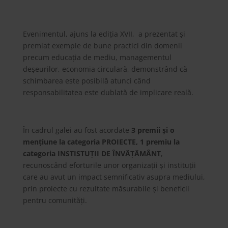
Evenimentul, ajuns la ediția XVII, a prezentat şi
premiat exemple de bune practici din domenii
precum educația de mediu, managementul
deșeurilor, economia circulară, demonstrând că
schimbarea este posibilă atunci când
responsabilitatea este dublată de implicare reală.
În cadrul galei au fost acordate
3 premii şi o
mențiune la categoria PROIECTE, 1 premiu la
categoria INSTISTUȚII DE ÎNVǍȚǍMÂNT
,
recunoscând eforturile unor organizații şi instituții
care au avut un impact semnificativ asupra mediului,
prin proiecte cu rezultate măsurabile și beneficii
pentru comunități.