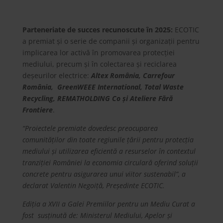
Parteneriate de succes recunoscute în 2025:
ECOTIC
a premiat și o serie de companii și organizații pentru
implicarea lor activă în promovarea protecției
mediului, precum și în colectarea și reciclarea
deșeurilor electrice:
Altex România, Carrefour
România, GreenWEEE International, Total Waste
Recycling, REMATHOLDING Co și Ateliere Fără
Frontiere
.
“Proiectele premiate dovedesc preocuparea
comunităților din toate regiunile țării pentru protecția
mediului și utilizarea eficientă a resurselor în contextul
tranziției României la economia circulară oferind soluții
concrete pentru asigurarea unui viitor sustenabil”, a
declarat Valentin Negoiță, Președinte ECOTIC.
Ediția a XVII a Galei Premiilor pentru un Mediu Curat a
fost susținută de: Ministerul Mediului, Apelor și