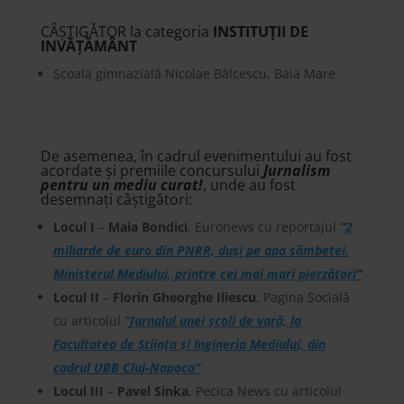
CÂŞTIGǍTOR la categoria
INSTITUȚII DE
INVǍȚǍMÂNT
Școala gimnazială Nicolae Bălcescu, Baia Mare
De asemenea, în cadrul evenimentului au fost
acordate şi premiile concursului
Jurnalism
pentru un mediu curat!
, unde au fost
desemnați câştigǎtori:
Locul I
–
Maia Bondici
, Euronews cu reportajul
“
2
miliarde de euro din PNRR, duși pe apa sâmbetei.
Ministerul Mediului, printre cei mai mari pierzători
”
Locul II
–
Florin Gheorghe Iliescu
, Pagina Socială
cu articolul
“
Jurnalul unei școli de vară, la
Facultatea de Știința și Ingineria Mediului, din
cadrul UBB Cluj-Napoca”
Locul III
–
Pavel Sinka
, Pecica News cu articolul