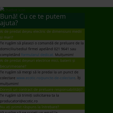
Bună! Cu ce te putem
ajuta?
Ai de predat deșeu electric de dimensiuni medii
și mari?
Te rugăm să plasezi o comandă de preluare de la
domiciliu/sediul firmei apelând 021 9641 sau
completând
formularul dedicat.
Mulțumim!
Ai de predat deșeuri electrice mici, baterii și
becuri/neoane?
Te rugăm să mergi să le predai la un punct de
colectare
www.ecotic.ro/puncte-de-colectare
. Îți
mulțumim!
Dorești un contract de preluare responsabilități?
Te rugăm să trimiți solicitarea ta la
producatori@ecotic.ro
Nu ați primit răspuns la întrebare?
Vă rugăm să ne scrieți un email la