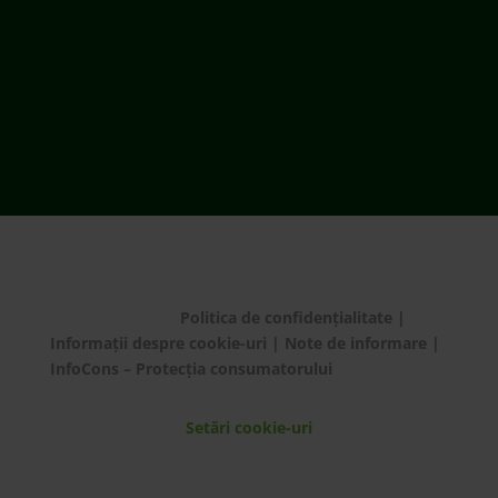
ECOTIC BAT este membru EUCOBAT
© ECOTIC 2025 |
Politica de confidențialitate
|
Informații despre cookie-uri
|
Note de informare
|
InfoCons – Protecția consumatorului
Setări cookie-uri