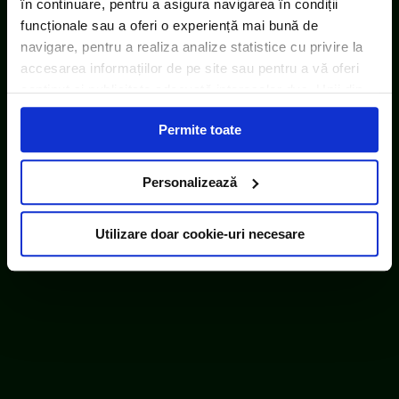
în continuare, pentru a asigura navigarea în condiții
funcționale sau a oferi o experiență mai bună de
navigare, pentru a realiza analize statistice cu privire la
accesarea informațiilor de pe site sau pentru a vă oferi
conținut și publicitate adecvată intereselor dvs. Unii din
acești identificatori online sunt plasați de către ECOTIC
Permite toate
(cookie-uri primare), alții sunt cookie-uri dintr-un domeniu
diferit de domeniul site-ului web pe care îl vizitați (cookie-
uri terțe). Găsiți în ferestrele Detalii și Despre informații
Personalizează
cu privire la aceste fișiere și posibilitatea de a vă exprima
consimțământul cu privire la acestea.
Utilizare doar cookie-uri necesare
ECOTIC este membru WEEE Forum,
WEEELABEX, PRONEXA și al Coaliției PRO DEEE
România