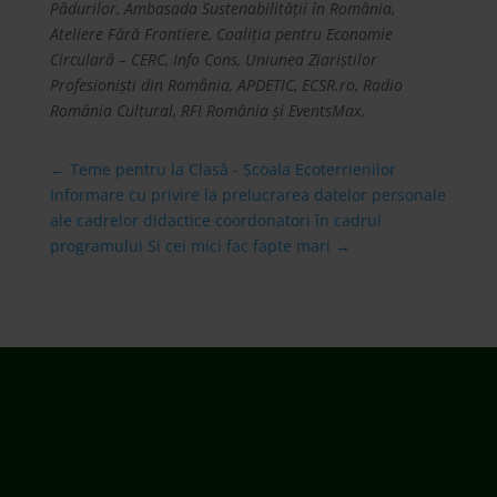
Pădurilor, Ambasada Sustenabilității în România,
Ateliere Fără Frontiere, Coaliția pentru Economie
Circulară – CERC, Info Cons, Uniunea Ziariștilor
Profesioniști din România, APDETIC, ECSR.ro, Radio
România Cultural, RFI România și EventsMax.
←
Teme pentru la Clasă - Școala Ecoterrienilor
Informare cu privire la prelucrarea datelor personale
ale cadrelor didactice coordonatori în cadrul
programului Si cei mici fac fapte mari
→