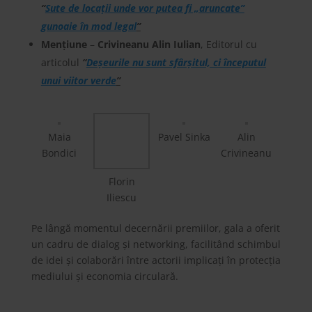
“
Sute de locaţii unde vor putea fi „aruncate”
gunoaie în mod legal
”
Mențiune
–
Crivineanu Alin Iulian
, Editorul cu
articolul
“
Deșeurile nu sunt sfârșitul, ci începutul
unui viitor verde
”
Maia
Pavel Sinka
Alin
Bondici
Crivineanu
Florin
Iliescu
Pe lângă momentul decernării premiilor, gala a oferit
un cadru de dialog și networking, facilitând schimbul
de idei și colaborări între actorii implicați în protecția
mediului și economia circulară.