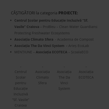
CÂŞTIGǍTORI la categoria
PROIECTE:
Centrul Școlar pentru Educație Incluzivă ”Sf.
Vasile” Craiova
– ProBleu – Clean Water Guardians:
Protecting Freshwater Ecosystems
Asociația Climato Sfera
- Academia de Compost
Asociația The Da Vinci System -
Arieș EcoLab
MENȚIUNE –
Asociația ECOTECA
– ŞcoalaECO
Centrul
Asociația
Asociația
Asociația
Școlar
Climato
The Da
ECOTECA
pentru
Sfera
Vinci
Educație
System
Incluzivă
”Sf. Vasile”
Craiova