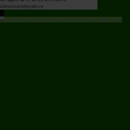
comunicare@ecotic.ro
←
Vezi rezulatele celor 20 de ani pentru un Mediu Curat
ECOTIC