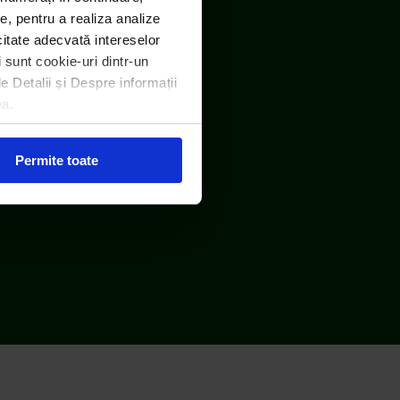
e, pentru a realiza analize
icitate adecvată intereselor
i sunt cookie-uri dintr-un
le Detalii și Despre informații
ea.
Permite toate
Protecția consumatorului