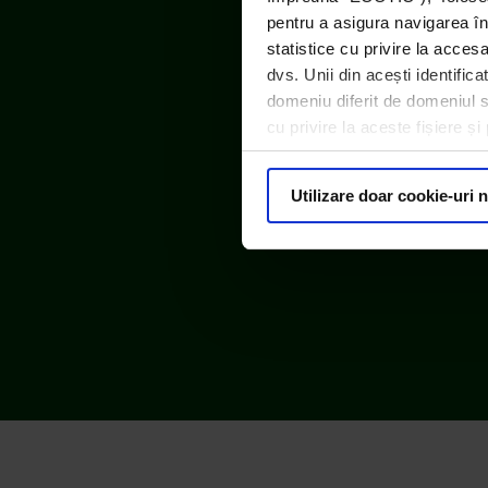
pentru a asigura navigarea în
statistice cu privire la acces
dvs. Unii din acești identific
domeniu diferit de domeniul sit
cu privire la aceste fișiere ș
Utilizare doar cookie-uri 
© ECOTIC 2025 |
Politica de confidențialitate
Bună! Cu ce te putem
ajuta?