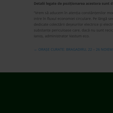
Detalii legate de poziționarea acestora sunt d
“Vrem să aducem în atenția constănțenilor modal
intre în fluxul economiei circulare. Pe lângă se
dedicate colectării deșeurilor electrice și ele
substanțe periculoase care, dacă nu sunt recic
Ianoș, administrator Vastum eco.
←
ORAȘE CURATE: BRAGADIRU, 22 – 26 NOIEM