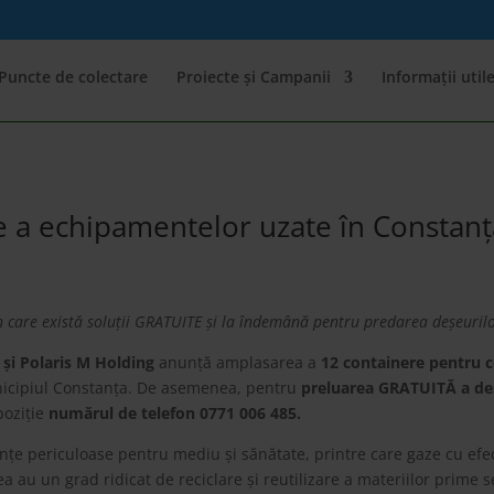
Puncte de colectare
Proiecte și Campanii
Informații util
e a echipamentelor uzate în Constanț
n care există soluții GRATUITE și la îndemână pentru predarea deșeuril
și Polaris M Holding
anunță amplasarea a
12 containere pentru co
icipiul Constanța. De asemenea, pentru
preluarea GRATUITĂ a
de
poziție
numărul de telefon 0771 006 485.
anțe periculoase pentru mediu și sănătate, printre care gaze cu efe
a au un grad ridicat de reciclare și reutilizare a materiilor prime s