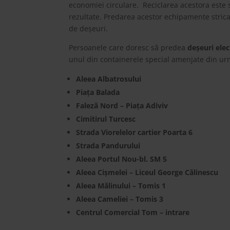
economiei circulare. Reciclarea acestora este 
rezultate. Predarea acestor echipamente stricat
de deșeuri.
Persoanele care doresc să predea
deșeuri elec
unul din containerele special amenjate din urm
Aleea Albatrosului
Piaţa Balada
Faleză Nord – Piaţa Adiviv
Cimitirul Turcesc
Strada Viorelelor cartier Poarta 6
Strada Pandurului
Aleea Portul Nou-bl. SM 5
Aleea Cişmelei – Liceul George Călinescu
Aleea Mălinului – Tomis 1
Aleea Cameliei – Tomis 3
Centrul Comercial Tom – intrare