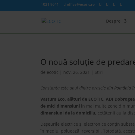
021 9641
office@ecotic.ro
Despre
O nouă soluție de predar
de
ecotic
|
nov. 26, 2021
|
Stiri
Constanța este unul dintre orașele din România î
Vastum Eco, alături de ECOTIC, ADI Dobrogea 
de mici dimensiuni
în mai multe zone din mun
dimensiuni de la domiciliu,
cetățenii au la dis
Deșeurile electrice și electronice conțin subst
în mediu, poluează ireversibil. Totodată, aceste