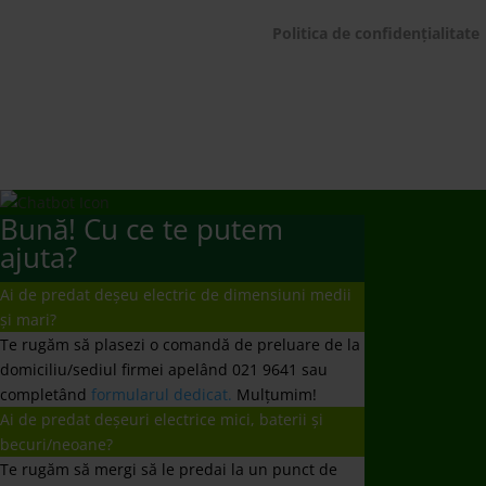
Ai de predat deșeu electric de dimensiuni medii
și mari?
Te rugăm să plasezi o comandă de preluare de la
domiciliu/sediul firmei apelând 021 9641 sau
completând
formularul dedicat.
Mulțumim!
Ai de predat deșeuri electrice mici, baterii și
becuri/neoane?
Te rugăm să mergi să le predai la un punct de
colectare
www.ecotic.ro/puncte-de-colectare
. Îți
mulțumim!
Dorești un contract de preluare responsabilități?
Te rugăm să trimiți solicitarea ta la
producatori@ecotic.ro
Nu ați primit răspuns la întrebare?
Vă rugăm să ne scrieți un email la
comunicare@ecotic.ro
←
Vezi rezulatele celor 20 de ani pentru un Mediu Curat
ECOTIC