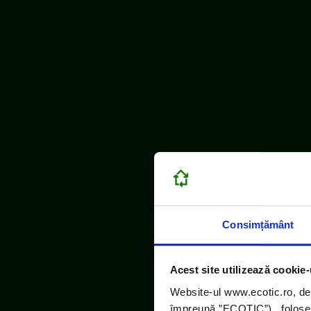
Consimțământ
ECOTIC este m
Acest site utilizează cookie-
Website-ul www.ecotic.ro, de
împreună ”ECOTIC”), folosește