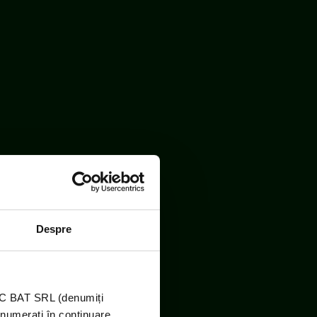
Despre
RO DEEE România
TIC BAT SRL (denumiți
enumerați în continuare,