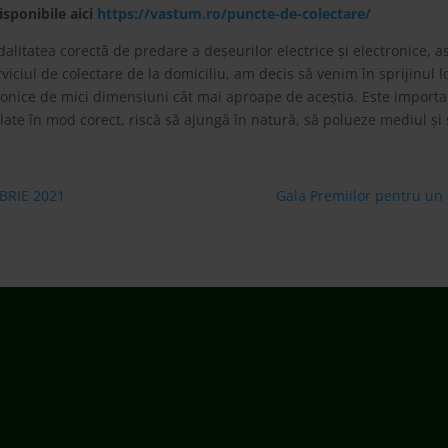
isponibile aici
https://vastum.ro/puncte-de-colectare/
itatea corectă de predare a deșeurilor electrice și electronice, ast
rviciul de colectare de la domiciliu, am decis să venim în sprijinul
ctronice de mici dimensiuni cât mai aproape de aceștia. Este importa
late în mod corect, riscă să ajungă în natură, să polueze mediul și 
BRIE 2021
Gala Premiilor pentru un