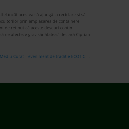
fel încât acestea să ajungă la reciclare și să
 locuitorilor prin amplasarea de containere
nt de reținut că aceste deșeuri conțin
să ne afecteze grav sănătatea.” declară Ciprian
 Mediu Curat – eveniment de tradiție ECOTIC
→