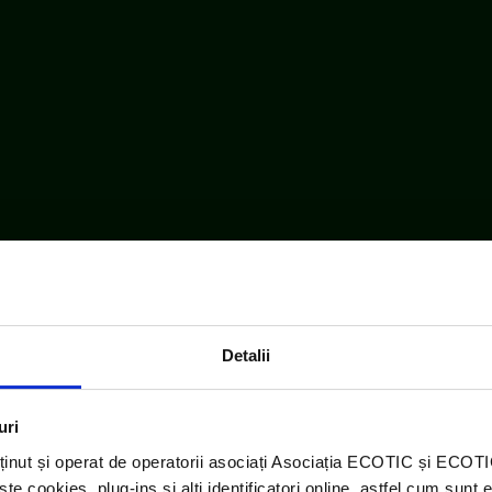
Detalii
embru WEEE Forum,
WEEELABEX, PRONEXA și al Coaliției P
uri
ECOTIC BAT este membru EUCOBAT
ținut și operat de operatorii asociați Asociația ECOTIC și ECO
 cookies, plug-ins și alți identificatori online, astfel cum sunt 