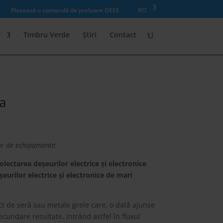
Plasează o comandă de preluare DEEE
RO
e
Timbru Verde
Știri
Contact
a
or de echipamente.
lectarea deșeurilor electrice și electronice
șeurilor electrice și electronice de mari
ct de seră sau metale grele care, o dată ajunse
ecundare rezultate, intrând astfel în fluxul