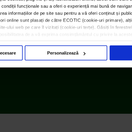
 condiții funcționale sau a oferi o experiență mai bună de navigar
area informațiilor de pe site sau pentru a vă oferi conținut și publ
atori online sunt plasați de către ECOTIC (cookie-uri primare), alți
e-ului web pe care îl vizitați (cookie-uri terțe). Găsiți în ferestre
i posibilitatea de a vă exprima consimțământul cu privire la acest
necesare
Personalizează
|
Informații despre cookie-uri
|
Note de informare
|
InfoCons – 
Setări cookie-uri