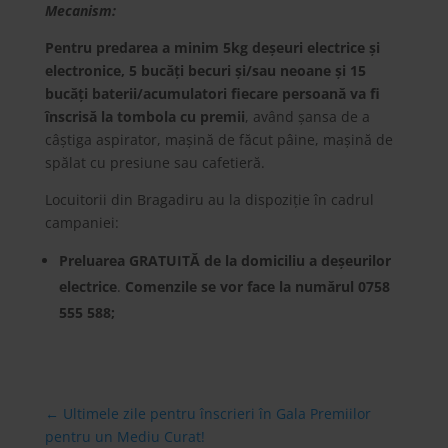
Mecanism:
Pentru predarea a minim 5kg deșeuri electrice și
electronice, 5 bucăți becuri și/sau neoane și 15
bucăți baterii/acumulatori fiecare persoană va fi
înscrisă la tombola cu premii
, având șansa de a
câștiga aspirator, mașină de făcut pâine, mașină de
spălat cu presiune sau cafetieră.
Locuitorii din Bragadiru au la dispoziție în cadrul
campaniei:
Preluarea GRATUITĂ
de la domiciliu a deșeurilor
electrice
.
Comenzile se vor face la numărul 0758
555 588;
←
Ultimele zile pentru înscrieri în Gala Premiilor
pentru un Mediu Curat!