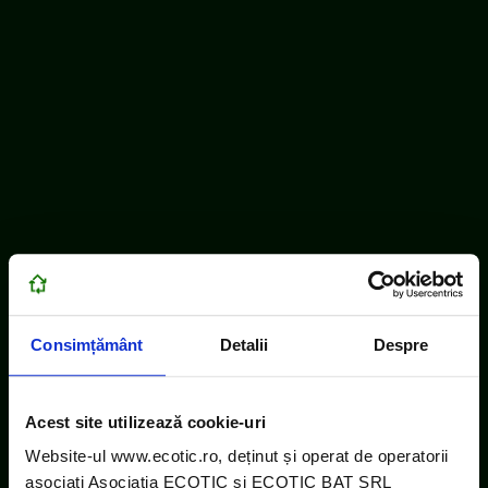
ECOTIC este membru WEEE Forum,
WEEELABEX, PRONEXA și al Coaliției PRO DEEE
România
ECOTIC BAT este membru EUCOBAT
Consimțământ
Detalii
Despre
Acest site utilizează cookie-uri
Website-ul www.ecotic.ro, deținut și operat de operatorii
asociați Asociația ECOTIC și ECOTIC BAT SRL