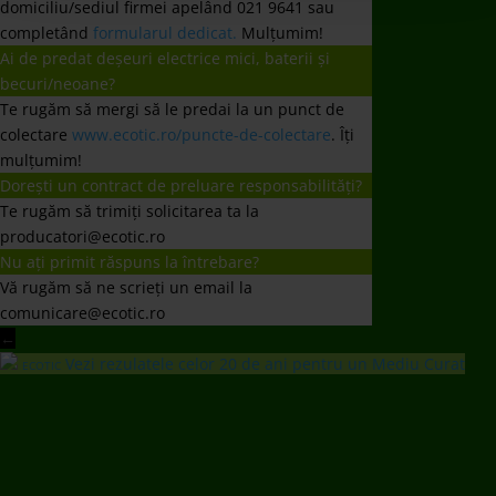
domiciliu/sediul firmei apelând 021 9641 sau
completând
formularul dedicat.
Mulțumim!
Ai de predat deșeuri electrice mici, baterii și
becuri/neoane?
Te rugăm să mergi să le predai la un punct de
colectare
www.ecotic.ro/puncte-de-colectare
. Îți
mulțumim!
Dorești un contract de preluare responsabilități?
Te rugăm să trimiți solicitarea ta la
producatori@ecotic.ro
Nu ați primit răspuns la întrebare?
Vă rugăm să ne scrieți un email la
comunicare@ecotic.ro
←
Vezi rezulatele celor 20 de ani pentru un Mediu Curat
ECOTIC