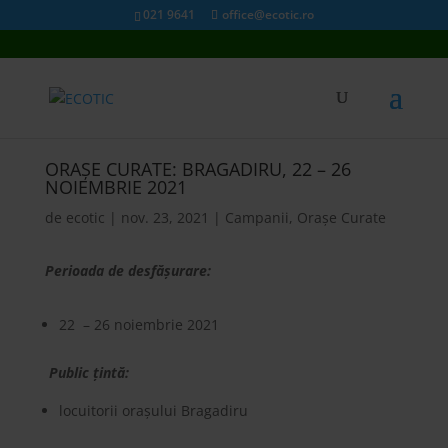
021 9641
office@ecotic.ro
ORAȘE CURATE: BRAGADIRU, 22 – 26
NOIEMBRIE 2021
de
ecotic
|
nov. 23, 2021
|
Campanii
,
Orașe Curate
Perioada de desfășurare:
22 – 26 noiembrie 2021
Public țintă:
locuitorii orașului Bragadiru