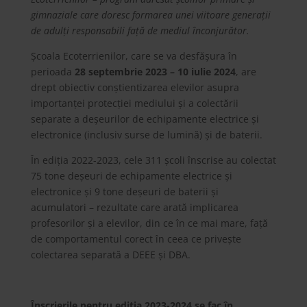
gimnaziale care doresc formarea unei viitoare generații
de adulți responsabili față de mediul înconjurător.
Școala Ecoterrienilor, care se va desfășura în
perioada
28 septembrie 2023 – 10 iulie 2024
, are
drept obiectiv conștientizarea elevilor asupra
importanței protecției mediului și a colectării
separate a deșeurilor de echipamente electrice și
electronice (inclusiv surse de lumină) și de baterii.
În ediția 2022-2023, cele 311 școli înscrise au colectat
75 tone deșeuri de echipamente electrice și
electronice și 9 tone deșeuri de baterii și
acumulatori – rezultate care arată implicarea
profesorilor și a elevilor, din ce în ce mai mare, față
de comportamentul corect în ceea ce privește
colectarea separată a DEEE și DBA.
Înscrierile pentru ediția 2023-2024 se fac în