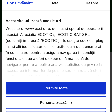
Consimțământ
Detalii
Despre
ECOTIC BAT este membru EUCOBAT
Acest site utilizează cookie-uri
Website-ul www.ecotic.ro, deținut și operat de operatorii
asociați Asociația ECOTIC și ECOTIC BAT SRL
(denumiți împreună ”ECOTIC”), folosește cookies, plug-
ins și alți identificatori online, astfel cum sunt enumerați
în continuare, pentru a asigura navigarea în condiții
funcționale sau a oferi o experiență mai bună de
navigare, pentru a realiza analize statistice cu privire la
accesarea informațiilor de pe site sau pentru a vă oferi
© ECOTIC 2025 |
Politica de confidențialitate
|
conținut și publicitate adecvată intereselor dvs. Unii din
Informații despre cookie-uri
|
Note de informare
|
acești identificatori online sunt plasați de către ECOTIC
InfoCons – Protecția consumatorului
Permite toate
(cookie-uri primare), alții sunt cookie-uri dintr-un domeniu
diferit de domeniul site-ului web pe care îl vizitați (cookie-
Setări cookie-uri
uri terțe). Găsiți în ferestrele Detalii și Despre informații
Personalizează
cu privire la aceste fișiere și posibilitatea de a vă exprima