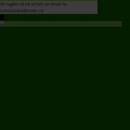
Vă rugăm să ne scrieți un email la
comunicare@ecotic.ro
←
Vezi rezulatele celor 20 de ani pentru un Mediu Curat
ECOTIC