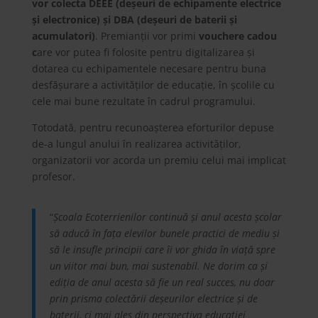
vor colecta DEEE (deșeuri de echipamente electrice
și electronice) și DBA (deșeuri de baterii și
acumulatori)
. Premianții vor primi
vouchere cadou
c
are vor putea fi folosite pentru digitalizarea și
dotarea cu echipamentele necesare pentru buna
desfășurare a activităților de educație, în școlile cu
cele mai bune rezultate în cadrul programului.
Totodată, pentru recunoașterea eforturilor depuse
de-a lungul anului în realizarea activităților,
organizatorii vor acorda un premiu celui mai implicat
profesor.
“
Școala Ecoterrienilor continuă și anul acesta școlar
să aducă în fața elevilor bunele practici de mediu și
să le insufle principii care îi vor ghida în viață spre
un viitor mai bun, mai sustenabil. Ne dorim ca și
ediția de anul acesta să fie un real succes, nu doar
prin prisma colectării deșeurilor electrice și de
baterii, ci mai ales din perspectiva educației