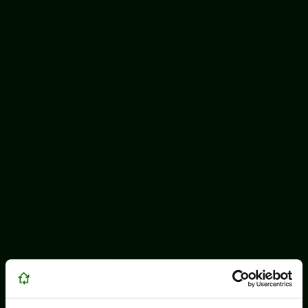
ECOTIC este membru WEEE Forum,
WEEELABEX, PRONEXA și al Coaliției PRO DEEE
România