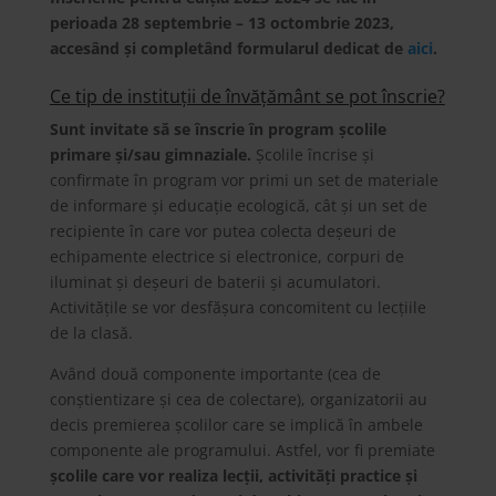
perioada 28 septembrie – 13 octombrie 2023,
accesând și completând formularul dedicat de
aici
.
Ce tip de instituții de învățământ se pot înscrie?
Sunt invitate să se înscrie în program școlile
primare și/sau gimnaziale.
Școlile încrise și
confirmate în program vor primi un set de materiale
de informare și educație ecologică, cât și un set de
recipiente în care vor putea colecta deșeuri de
echipamente electrice si electronice, corpuri de
iluminat și deșeuri de baterii și acumulatori.
Activitățile se vor desfășura concomitent cu lecțiile
de la clasă.
Având două componente importante (cea de
conștientizare și cea de colectare), organizatorii au
decis premierea școlilor care se implică în ambele
componente ale programului. Astfel, vor fi premiate
școlile care vor realiza lecții, activități practice și