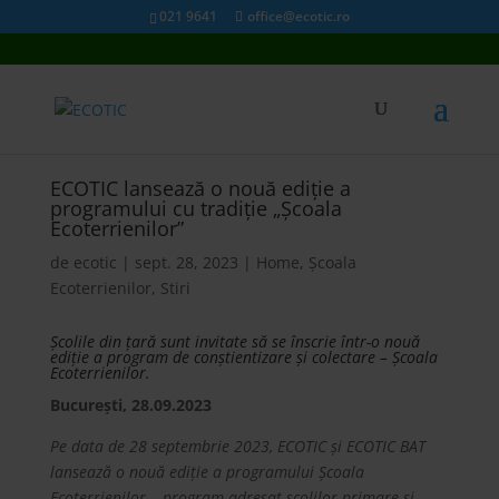
021 9641
office@ecotic.ro
ECOTIC lansează o nouă ediție a
programului cu tradiție „Școala
Ecoterrienilor”
de
ecotic
|
sept. 28, 2023
|
Home
,
Școala
Ecoterrienilor
,
Stiri
Școlile din țară sunt invitate să se înscrie într-o nouă
ediție a program de conștientizare și colectare – Școala
Ecoterrienilor.
București, 28.09.2023
Pe data de 28 septembrie 2023, ECOTIC și ECOTIC BAT
lansează o nouă ediție a programului Școala
Ecoterrienilor – program adresat școlilor primare și