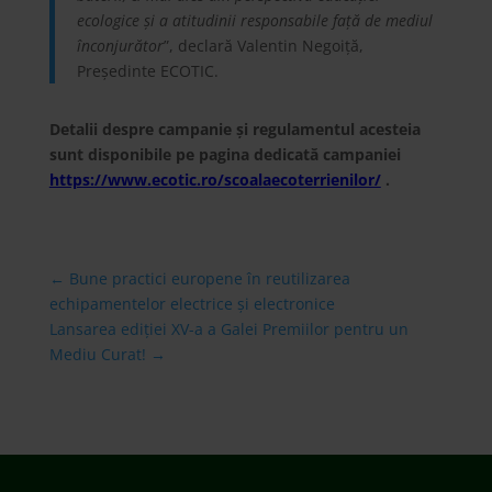
ecologice și a atitudinii responsabile față de mediul
înconjurător
”, declară Valentin Negoiță,
Președinte ECOTIC.
Detalii despre campanie și regulamentul acesteia
sunt disponibile pe pagina dedicată campaniei
https://www.ecotic.ro/scoalaecoterrienilor/
.
←
Bune practici europene în reutilizarea
echipamentelor electrice și electronice
Lansarea ediției XV-a a Galei Premiilor pentru un
Mediu Curat!
→