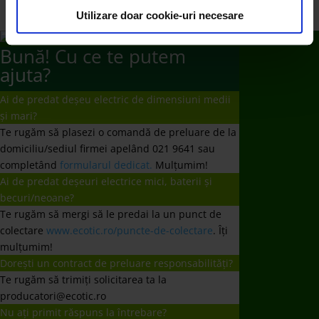
consimțământul cu privire la acestea.
Utilizare doar cookie-uri necesare
Bună! Cu ce te putem
ajuta?
Ai de predat deșeu electric de dimensiuni medii
și mari?
Te rugăm să plasezi o comandă de preluare de la
domiciliu/sediul firmei apelând 021 9641 sau
completând
formularul dedicat.
Mulțumim!
Ai de predat deșeuri electrice mici, baterii și
becuri/neoane?
Te rugăm să mergi să le predai la un punct de
colectare
www.ecotic.ro/puncte-de-colectare
. Îți
mulțumim!
Dorești un contract de preluare responsabilități?
Te rugăm să trimiți solicitarea ta la
producatori@ecotic.ro
Nu ați primit răspuns la întrebare?