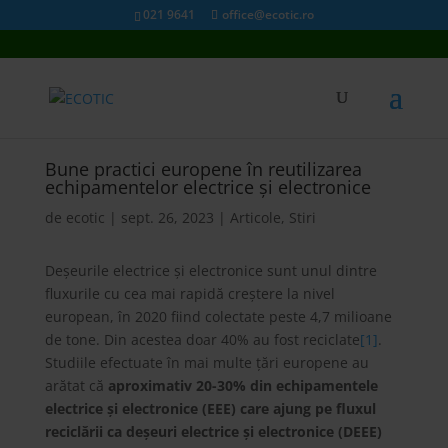
021 9641
office@ecotic.ro
Bune practici europene în reutilizarea
echipamentelor electrice și electronice
de
ecotic
|
sept. 26, 2023
|
Articole
,
Stiri
Deșeurile electrice și electronice sunt unul dintre
fluxurile cu cea mai rapidă creștere la nivel
european, în 2020 fiind colectate peste 4,7 milioane
de tone. Din acestea doar 40% au fost reciclate
[1]
.
Studiile efectuate în mai multe țări europene au
arătat că
aproximativ 20-30% din echipamentele
electrice și electronice (EEE) care ajung pe fluxul
reciclării ca deșeuri electrice și electronice (DEEE)