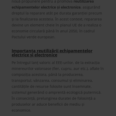
nouă propunere pentru a promova
reutilizarea
echipamentelor electrice și electronice
, asigurând
dreptul la reparare atât pe durata garanției precum
și la finalizarea acesteia. În acest context, repararea
devine un element cheie în planul UE de a realiza o
economie circulară până în anul 2050, în cadrul
Pactului verde european.
Importanța reutilizării echipamentelor
electrice și electronice
Pe întregul lanț valoric al EEE-urilor, de la extracția
minereurilor valoroase (fier, cupru, aur etc.), aflate în
compoziția acestora, până la producerea,
transportul, vânzarea, consumul și eliminarea,
cantitățile de resurse folosite sunt însemnate,
sistemul generând o amprentă ecologică puternică.
În consecință, prelungirea duratei de folosință a
produselor ar aduce beneficii de mediu și
economice.