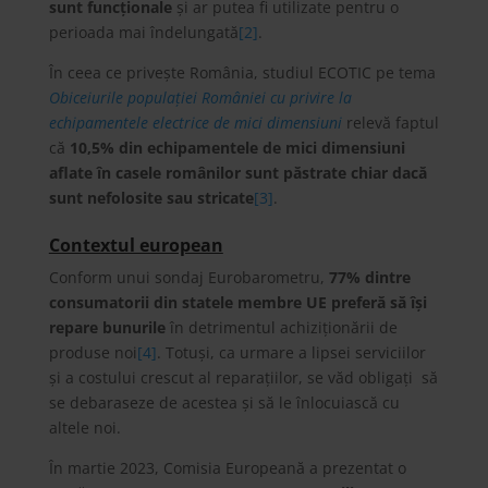
sunt funcționale
și ar putea fi utilizate pentru o
perioada mai îndelungată
[2]
.
În ceea ce privește România, studiul ECOTIC pe tema
Obiceiurile populației României cu privire la
echipamentele electrice de mici dimensiuni
relevă faptul
că
10,5% din echipamentele de mici dimensiuni
aflate în casele românilor sunt păstrate chiar dacă
sunt nefolosite sau stricate
[3]
.
Contextul european
Conform unui sondaj Eurobarometru,
77% dintre
consumatorii din statele membre UE preferă să își
repare bunurile
în detrimentul achiziționării de
produse noi
[4]
. Totuși, ca urmare a lipsei serviciilor
și a costului crescut al reparațiilor, se văd obligați să
se debaraseze de acestea și să le înlocuiască cu
altele noi.
În martie 2023, Comisia Europeană a prezentat o