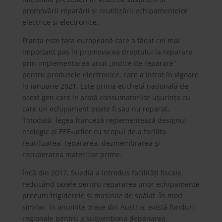
promovării reparării și reutilizării echipamentelor
electrice și electronice.
Franța este țara europeană care a făcut cel mai
important pas în promovarea dreptului la reparare
prin implementarea unui „indice de reparare”
pentru produsele electronice, care a intrat în vigoare
în ianuarie 2021. Este prima etichetă națională de
acest gen care le arată consumatorilor ușurința cu
care un echipament poate fi sau nu reparat.
Totodată, legea franceză reglementează designul
ecologic al EEE-urilor cu scopul de a facilita
reutilizarea, repararea, dezmembrarea și
recuperarea materiilor prime.
Încă din 2017, Suedia a introdus facilități fiscale,
reducând taxele pentru repararea unor echipamente
precum frigiderele și mașinile de spălat. În mod
similar, în anumite orașe din Austria, există fonduri
regionale pentru a subvenționa depanarea