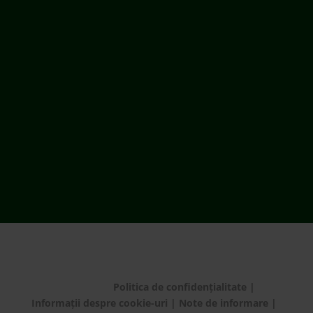
ECOTIC este membru WEEE Forum,
WEEELABEX, PRONEXA și al Coaliției PRO DEEE
România
ECOTIC BAT este membru EUCOBAT
© ECOTIC 2025 |
Politica de confidențialitate
|
Informații despre cookie-uri
|
Note de informare
|