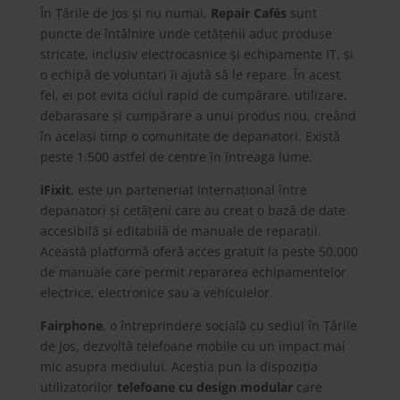
În Țările de Jos și nu numai,
Repair Cafés
sunt
puncte de întâlnire unde cetățenii aduc produse
stricate, inclusiv electrocasnice și echipamente IT, și
o echipă de voluntari îi ajută să le repare. În acest
fel, ei pot evita ciclul rapid de cumpărare, utilizare,
debarasare și cumpărare a unui produs nou, creând
în același timp o comunitate de depanatori. Există
peste 1.500 astfel de centre în întreaga lume.
iFixit
, este un parteneriat internațional între
depanatori și cetățeni care au creat o bază de date
accesibilă și editabilă de manuale de reparații.
Această platformă oferă acces gratuit la peste 50.000
de manuale care permit repararea echipamentelor
electrice, electronice sau a vehiculelor.
Fairphone
, o întreprindere socială cu sediul în Țările
de Jos, dezvoltă telefoane mobile cu un impact mai
mic asupra mediului. Aceștia pun la dispoziția
utilizatorilor
telefoane cu design modular
care