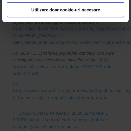
[2]
Bovea, María D., Valeria Ibáñez-Forés, Victoria
consimțământul cu privire la acestea.
Pérez-Belis, Pilar Quemades-Beltrán.
Potential reuse
Utilizare doar cookie-uri necesare
of small household waste electrical and electronic
equipment: Methodology and case study
. 2016.
https://files.ifi.uzh.ch/hilty/t/Literature_by_RQs/RQ%201
For%c3%a9s_P%c3%a9rez-
Belis_Reuse_small%20household_waste_electrical_electroni
[3]
ECOTIC.
Obiceiurile populației României cu privire
la echipamentele electrice de mici dimensiuni.
2022.
www.ecotic.ro/wp-content/uploads/2022/10/Studiu-
web-min.pdf
[4]
https://www.europarl.europa.eu/news/en/headlines/socie
is-the-eu-s-right-to-repair-legislation-important
←
ORAȘE CURATE TÂRGU JIU, 25-30 SEPTEMBRIE
ECOTIC lansează o nouă ediție a programului cu
tradiție „Școala Ecoterrienilor”
→