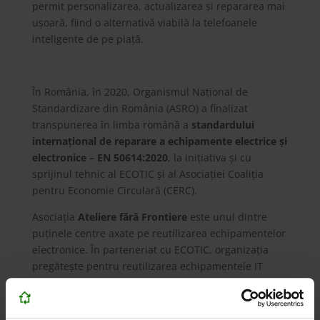
permit personalizarea, actualizarea și repararea mai
ușoară, fiind o alternativă viabilă la telefoanele
inteligente de pe piață.
În România, în 2020, Organismul Național de
Standardizare din România (ASRO) a finalizat
transpunerea în limba română a
standardului
internațional de reparare a echipamente electrice și
electronice – EN 50614:2020
, la inițiativa și cu
sprijinul tehnic al ECOTIC și al Asociației Coaliția
pentru Economie Circulară (CERC).
Asociația
Ateliere fără Frontiere
este unul dintre
puținele centre axate pe reutilizarea echipamentelor
electronice. În parteneriat cu ECOTIC, organizația
pregătește pentru reutilizarea echipamentele IT
funcționale provenite din donații și apoi le donează,
mai departe, către școli, ONG-uri sau centre de
plasament din zone defavorizate. În anul 2022, peste