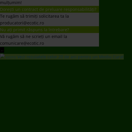
mulțumim!
Dorești un contract de preluare responsabilități?
Te rugăm să trimiți solicitarea ta la
producatori@ecotic.ro
Nu ați primit răspuns la întrebare?
Vă rugăm să ne scrieți un email la
comunicare@ecotic.ro
←
Vezi rezulatele celor 20 de ani pentru un Mediu Curat
ECOTIC