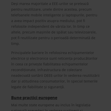
Deși marea majoritate a EEE-urilor se pretează
pentru reutilizare, unele dintre acestea, precum
telefoanele mobile inteligente și laptopurile, pentru
a avea impact pozitiv asupra mediului, pot fi
refolosite independent de vârsta lor, în timp ce
altele, precum mașinile de spălat sau televizoarele,
pot fi reutilizate pentru o perioadă determinată de
timp.
Principalele bariere în refolosirea echipamentelor
electrice și electronice sunt reticența producătorilor
în ceea ce privește fiabilitatea echipamentelor
recondiționate, infrastructura de colectare
neadecvată sortării DEEE-urilor în vederea reutilizării
dar și atitudinea consumatorilor, în special temerile
legate de fiabilitate și siguranță.
Bune practici europene
Mai multe state europene au inclus în legislația
națională prevederi în vederea susținerii și