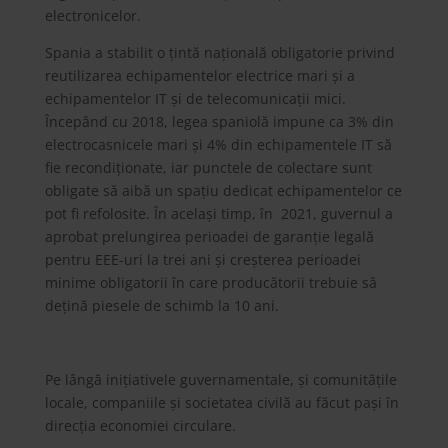
electronicelor.
Spania a stabilit o țintă națională obligatorie privind
reutilizarea echipamentelor electrice mari și a
echipamentelor IT și de telecomunicații mici.
Începând cu 2018, legea spaniolă impune ca 3% din
electrocasnicele mari și 4% din echipamentele IT să
fie recondiționate, iar punctele de colectare sunt
obligate să aibă un spațiu dedicat echipamentelor ce
pot fi refolosite. În același timp, în 2021, guvernul a
aprobat prelungirea perioadei de garanție legală
pentru EEE-uri la trei ani și creșterea perioadei
minime obligatorii în care producătorii trebuie să
dețină piesele de schimb la 10 ani.
Pe lângă inițiativele guvernamentale, și comunitățile
locale, companiile și societatea civilă au făcut pași în
direcția economiei circulare.