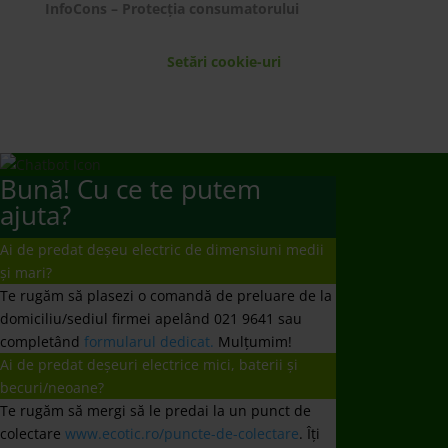
InfoCons – Protecția consumatorului
Setări cookie-uri
Bună! Cu ce te putem
ajuta?
Ai de predat deșeu electric de dimensiuni medii
și mari?
Te rugăm să plasezi o comandă de preluare de la
domiciliu/sediul firmei apelând 021 9641 sau
completând
formularul dedicat.
Mulțumim!
Ai de predat deșeuri electrice mici, baterii și
becuri/neoane?
Te rugăm să mergi să le predai la un punct de
colectare
www.ecotic.ro/puncte-de-colectare
. Îți