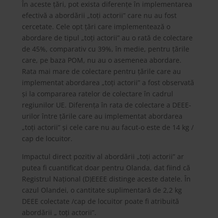
În aceste țări, pot exista diferențe în implementarea
efectivă a abordării „toți actorii” care nu au fost
cercetate. Cele opt țări care implementează o
abordare de tipul „toți actorii” au o rată de colectare
de 45%, comparativ cu 39%, în medie, pentru țările
care, pe baza POM, nu au o asemenea abordare.
Rata mai mare de colectare pentru țările care au
implementat abordarea „toți actorii” a fost observată
și la compararea ratelor de colectare în cadrul
regiunilor UE. Diferența în rata de colectare a DEEE-
urilor între țările care au implementat abordarea
„toți actorii” și cele care nu au facut-o este de 14 kg /
cap de locuitor.
Impactul direct pozitiv al abordării „toți actorii” ar
putea fi cuantificat doar pentru Olanda, dat fiind că
Registrul Național (D)EEEE distinge aceste datele. În
cazul Olandei, o cantitate suplimentară de 2,2 kg
DEEE colectate /cap de locuitor poate fi atribuită
abordării „ toți actorii”.