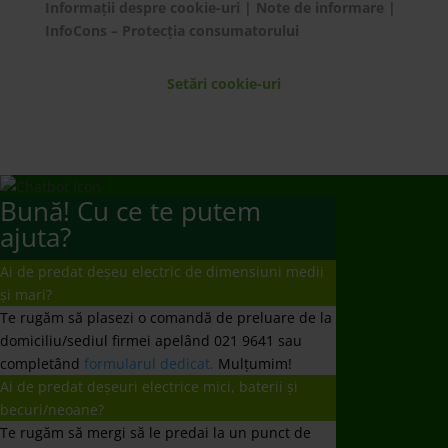
Informații despre cookie-uri
|
Note de informare
|
InfoCons – Protecția consumatorului
Setări cookie-uri
Bună! Cu ce te putem
ajuta?
Ai de predat deșeu electric de dimensiuni medii
și mari?
Te rugăm să plasezi o comandă de preluare de la
domiciliu/sediul firmei apelând 021 9641 sau
completând
formularul dedicat.
Mulțumim!
Ai de predat deșeuri electrice mici, baterii și
becuri/neoane?
Te rugăm să mergi să le predai la un punct de