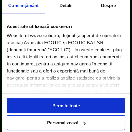
Consimțământ
Detalii
Despre
Acest site utilizează cookie-uri
Website-ul www.ecotic.ro, deținut și operat de operatorii
asociați Asociația ECOTIC și ECOTIC BAT SRL
(denumiți împreună ”ECOTIC”), folosește cookies, plug-
ins și alți identificatori online, astfel cum sunt enumerați
în continuare, pentru a asigura navigarea în condiții
funcționale sau a oferi o experiență mai bună de
navigare, pentru a realiza analize statistice cu privire la
accesarea informațiilor de pe site sau pentru a vă oferi
conținut și publicitate adecvată intereselor dvs. Unii din
acești identificatori online sunt plasați de către ECOTIC
Permite toate
(cookie-uri primare), alții sunt cookie-uri dintr-un domeniu
diferit de domeniul site-ului web pe care îl vizitați (cookie-
uri terțe). Găsiți în ferestrele Detalii și Despre informații
Personalizează
cu privire la aceste fișiere și posibilitatea de a vă exprima