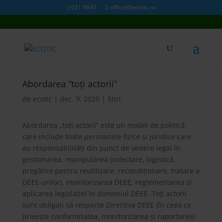
021 9641
office@ecotic.ro
Abordarea “toți actorii”
de
ecotic
|
dec. 9, 2020
|
Stiri
Abordarea „toți actorii” este un model de politică
care include toate persoanele fizice și juridice care
au responsabilități din punct de vedere legal în
gestionarea, manipularea (colectare, logistică,
pregătire pentru reutilizare, recondiționare, tratare a
DEEE-urilor), monitorizarea DEEE, reglementarea și
aplicarea legislației în domeniul DEEE. Toți actorii
sunt obligați să respecte Directiva DEEE (în ceea ce
privește conformitatea, monitorizarea și raportarea)