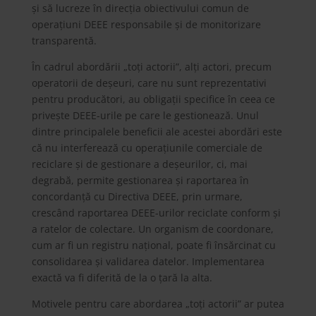
și să lucreze în direcția obiectivului comun de
operațiuni DEEE responsabile și de monitorizare
transparentă.
În cadrul abordării „toți actorii”, alți actori, precum
operatorii de deșeuri, care nu sunt reprezentativi
pentru producători, au obligații specifice în ceea ce
privește DEEE-urile pe care le gestionează. Unul
dintre principalele beneficii ale acestei abordări este
că nu interferează cu operațiunile comerciale de
reciclare și de gestionare a deșeurilor, ci, mai
degrabă, permite gestionarea și raportarea în
concordanță cu Directiva DEEE, prin urmare,
crescând raportarea DEEE-urilor reciclate conform și
a ratelor de colectare. Un organism de coordonare,
cum ar fi un registru național, poate fi însărcinat cu
consolidarea și validarea datelor. Implementarea
exactă va fi diferită de la o țară la alta.
Motivele pentru care abordarea „toți actorii” ar putea