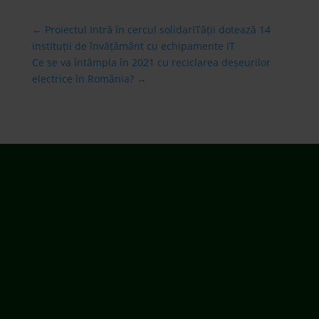
←
Proiectul Intră în cercul solidarITății dotează 14
instituții de învățământ cu echipamente IT
Ce se va întâmpla în 2021 cu reciclarea deșeurilor
electrice în România?
→