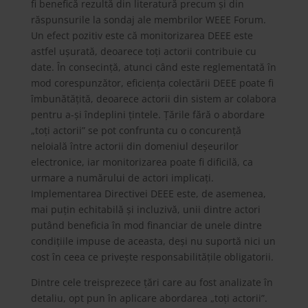
fi benefică rezultă din literatură precum și din
răspunsurile la sondaj ale membrilor WEEE Forum.
Un efect pozitiv este că monitorizarea DEEE este
astfel ușurată, deoarece toți actorii contribuie cu
date. În consecință, atunci când este reglementată în
mod corespunzător, eficiența colectării DEEE poate fi
îmbunătățită, deoarece actorii din sistem ar colabora
pentru a-și îndeplini țintele. Țările fără o abordare
„toți actorii” se pot confrunta cu o concurență
neloială între actorii din domeniul deșeurilor
electronice, iar monitorizarea poate fi dificilă, ca
urmare a numărului de actori implicați.
Implementarea Directivei DEEE este, de asemenea,
mai puțin echitabilă și incluzivă, unii dintre actori
putând beneficia în mod financiar de unele dintre
condițiile impuse de aceasta, deși nu suportă nici un
cost în ceea ce privește responsabilitățile obligatorii.
Dintre cele treisprezece țări care au fost analizate în
detaliu, opt pun în aplicare abordarea „toți actorii”.