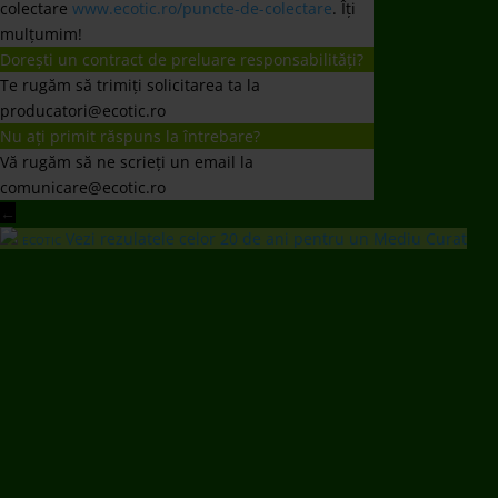
colectare
www.ecotic.ro/puncte-de-colectare
. Îți
mulțumim!
Dorești un contract de preluare responsabilități?
Te rugăm să trimiți solicitarea ta la
producatori@ecotic.ro
Nu ați primit răspuns la întrebare?
Vă rugăm să ne scrieți un email la
comunicare@ecotic.ro
←
Vezi rezulatele celor 20 de ani pentru un Mediu Curat
ECOTIC