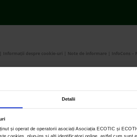
|
Informații despre cookie-uri
|
Note de informare
|
InfoCons – 
Setări cookie-uri
Detalii
uri
ținut și operat de operatorii asociați Asociația ECOTIC și ECO
 cookies, plug-ins și alți identificatori online, astfel cum sunt 