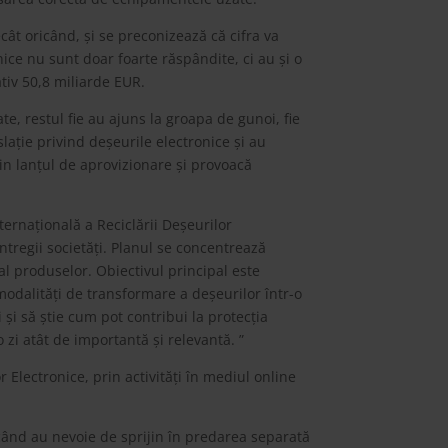
cât oricând, și se preconizează că cifra va
ce nu sunt doar foarte răspândite, ci au și o
tiv 50,8 miliarde EUR.
te, restul fie au ajuns la groapa de gunoi, fie
lație privind deșeurile electronice și au
din lanțul de aprovizionare și provoacă
ernațională a Reciclării Deșeurilor
ntregii societăți. Planul se concentrează
al produselor. Obiectivul principal este
modalități de transformare a deșeurilor într-o
 și să știe cum pot contribui la protecția
 zi atât de importantă și relevantă. ”
 Electronice, prin activități în mediul online
 când au nevoie de sprijin în predarea separată