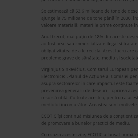
Se estimează că 53,6 milioane de tone de deșeur
ajunge la 75 milioane de tone până în 2030, în
valoare materială; materiile prime conținute î
Anul trecut, mai puțin de 18% din aceste deșeuri 
au fost arse sau comercializate ilegal și trata
obligativitatea de a le recicla. Acest lucru are
probleme grave de sănătate, mediu și societat
Virginijus Sinkevičius, Comisarul European pent
Electronice: „Planul de Acțiune al Comisiei pen
asupra sectoarelor în care impactul este foarte
prevenirea generării de deșeuri – oprirea aces
resursă utilă. Cu toate acestea, pentru ca acest
mediului înconjurător. Aceastea sunt motivele ca
ECOTIC își continuă misiunea de a conștientiza 
de promovare a bunelor practici de mediu.
Cu ocazia acestei zile, ECOTIC a lansat număru