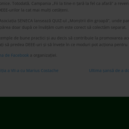
onice. Totodată, Campania „Fii la tine-n țară la fel ca afară” a rev
EE-urilor la cat mai mulți cetățeni.
ociația SENECA lansează QUIZ-ul „Monștrii din groapă”, unde partic
spărea doar după ce învățăm cum este corect să colectăm separat.
emple de bune practici și au decis să contribuie la promovarea ac
tați să predea DEEE-uri și să învețe în ce moduri pot acționa pentru
na de Facebook
a organizației.
iția a VII-a cu Marius Costache
Ultima șansă de a do