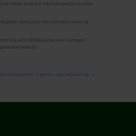
enit pe micile ecrane și YouTube pentru a putea
ipanții pot juca și afla cum este corect să
estei zile prin desfășurarea unor campanii
 protecția mediului.
na echipamente IT pentru copii defavorizați
→