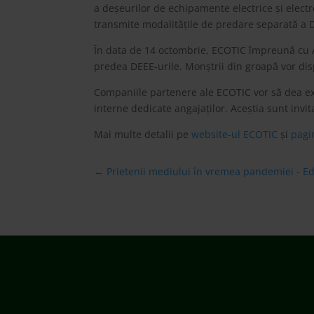
a deșeurilor de echipamente electrice și electr
transmite modalitățile de predare separată a DE
În data de 14 octombrie, ECOTIC împreună cu As
predea DEEE-urile. Monștrii din groapă vor di
Companiile partenere ale ECOTIC vor să dea ex
interne dedicate angajaților. Aceștia sunt invi
Mai multe detalii pe
website-ul ECOTIC
și
pagi
←
Prietenii mediului în vremea pandemiei - Ed