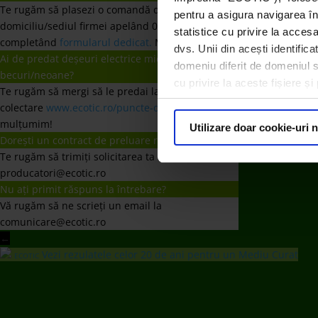
Te rugăm să plasezi o comandă de preluare de la
pentru a asigura navigarea în
domiciliu/sediul firmei apelând 021 9641 sau
statistice cu privire la acces
completând
formularul dedicat.
Mulțumim!
dvs. Unii din acești identific
Ai de predat deșeuri electrice mici, baterii și
domeniu diferit de domeniul sit
becuri/neoane?
cu privire la aceste fișiere ș
Te rugăm să mergi să le predai la un punct de
colectare
www.ecotic.ro/puncte-de-colectare
. Îți
mulțumim!
Utilizare doar cookie-uri 
Dorești un contract de preluare responsabilități?
Te rugăm să trimiți solicitarea ta la
producatori@ecotic.ro
Nu ați primit răspuns la întrebare?
Vă rugăm să ne scrieți un email la
comunicare@ecotic.ro
←
Vezi rezulatele celor 20 de ani pentru un Mediu Curat
ECOTIC