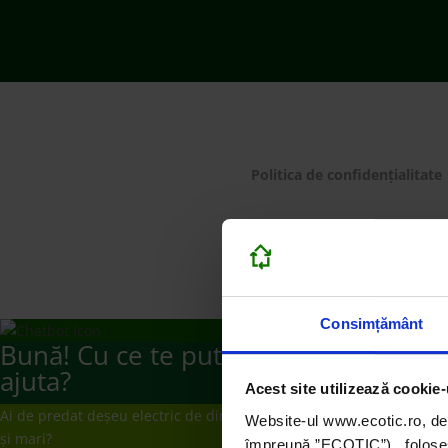
© ECOTIC 2025 |
Politica de confidențialitate
Consimțământ
Bună! Cu ce te putem
ajuta?
Acest site utilizează cookie-
Ai de predat deșeu electric de dimensiuni medii
Website-ul www.ecotic.ro, de
și mari?
împreună ”ECOTIC”), folosește