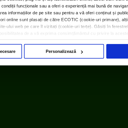
 condiții funcționale sau a oferi o experiență mai bună de navigar
area informațiilor de pe site sau pentru a vă oferi conținut și publ
atori online sunt plasați de către ECOTIC (cookie-uri primare), alți
e-ului web pe care îl vizitați (cookie-uri terțe). Găsiți în ferestre
i posibilitatea de a vă exprima consimțământul cu privire la acest
necesare
Personalizează