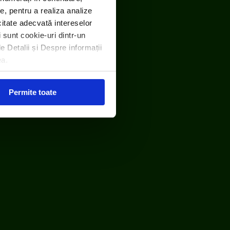
e, pentru a realiza analize
icitate adecvată intereselor
i sunt cookie-uri dintr-un
le Detalii și Despre informații
ea.
Permite toate