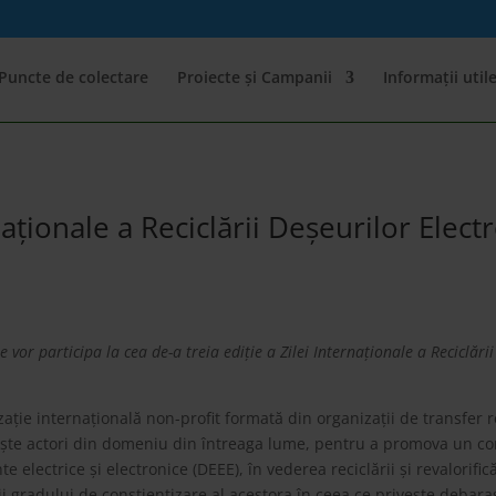
Puncte de colectare
Proiecte și Campanii
Informații util
rnaționale a Reciclării Deșeurilor Ele
 vor participa la cea de-a treia ediție a Zilei Internaționale a Reciclări
ie internațională non-profit formată din organizații de transfer 
ște actori din domeniu din întreaga lume, pentru a promova un co
electrice și electronice (DEEE), în vederea reciclării și revalorific
ii gradului de conștientizare al acestora în ceea ce privește deba