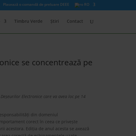
Plasează o comandă de preluare DEEE
RO
e
Timbru Verde
Știri
Contact
ctronice se concentrează pe
i Deșeurilor Electronice care va avea loc pe 14
responsabilități din domeniul
mportament corect în ceea ce privește
ării acestora. Ediția de anul acesta se axează
rasarea corectă de echipamentele uzate.