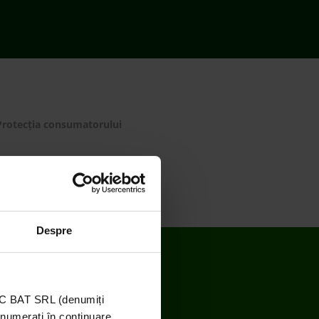
Protecția consumatorului
Despre
TIC BAT SRL (denumiți
enumerați în continuare,