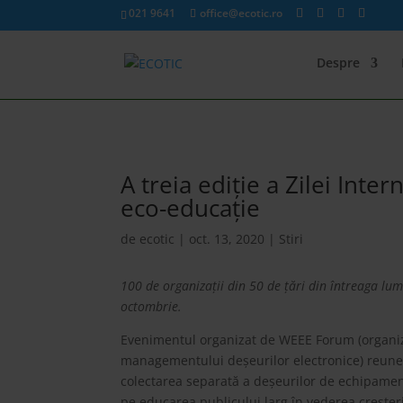
021 9641
office@ecotic.ro
Despre
A treia ediție a Zilei Inte
eco-educație
de
ecotic
|
oct. 13, 2020
|
Stiri
100 de organizații din 50 de țări din întreaga lume
octombrie.
Evenimentul organizat de WEEE Forum (organizaț
managementului deșeurilor electronice) reune
colectarea separată a deșeurilor de echipamente 
pe educarea publicului larg în vederea creșter