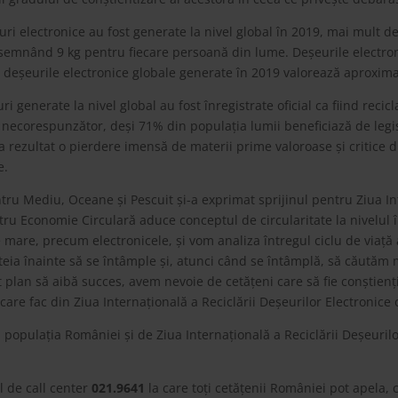
i electronice au fost generate la nivel global în 2019, mai mult de
semnând 9 kg pentru fiecare persoană din lume. Deșeurile electroni
n deșeurile electronice globale generate în 2019 valorează aproxima
generate la nivel global au fost înregistrate oficial ca fiind recicla
te necorespunzător, deși 71% din populația lumii beneficiază de legis
 ca rezultat o pierdere imensă de materii prime valoroase și critice 
e.
ru Mediu, Oceane și Pescuit și-a exprimat sprijinul pentru Ziua Int
tru Economie Circulară aduce conceptul de circularitate la nivelul î
 mare, precum electronicele, și vom analiza întregul ciclu de viață 
teia înainte să se întâmple și, atunci când se întâmplă, să căutăm 
 plan să aibă succes, avem nevoie de cetățeni care să fie conștienți
re fac din Ziua Internațională a Reciclării Deșeurilor Electronice o
populația României și de Ziua Internațională a Reciclării Deșeurilor
l de call center
021.9641
la care toți cetățenii României pot apela,