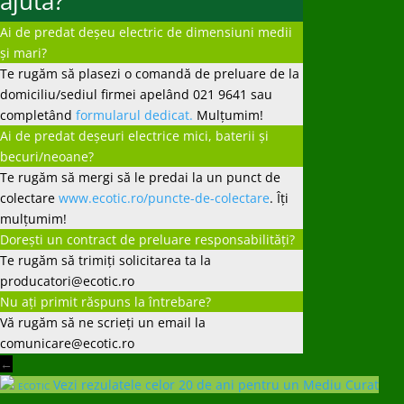
ajuta?
Ai de predat deșeu electric de dimensiuni medii
și mari?
Te rugăm să plasezi o comandă de preluare de la
domiciliu/sediul firmei apelând 021 9641 sau
completând
formularul dedicat.
Mulțumim!
Ai de predat deșeuri electrice mici, baterii și
becuri/neoane?
Te rugăm să mergi să le predai la un punct de
colectare
www.ecotic.ro/puncte-de-colectare
. Îți
mulțumim!
Dorești un contract de preluare responsabilități?
Te rugăm să trimiți solicitarea ta la
producatori@ecotic.ro
Nu ați primit răspuns la întrebare?
Vă rugăm să ne scrieți un email la
comunicare@ecotic.ro
←
Vezi rezulatele celor 20 de ani pentru un Mediu Curat
ECOTIC