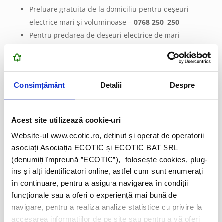
Preluare gratuita de la domiciliu pentru deșeuri
electrice mari și voluminoase –
0768 250 250
Pentru predarea de deșeuri electrice de mari
dimensiuni (frigidere, congelatoare, mașini de
spălat) fiecare persoană va primi un tichet cadou
în valoare de 20 RON, iar pentru DEEE complete de
Consimțământ
Detalii
Despre
peste 20 kg (mașini de gătit, TV) un tichet cadou de
10 RON
Acest site utilizează cookie-uri
Dudeștii Noi: 27 noiembrie
Website-ul www.ecotic.ro, deținut și operat de operatorii
Preluare gratuita de la domiciliu pentru deșeuri
asociați Asociația ECOTIC și ECOTIC BAT SRL
electrice mari și voluminoase –
0768 250 250
(denumiți împreună ”ECOTIC”), folosește cookies, plug-
Pentru predarea de deșeuri electrice de mari
ins și alți identificatori online, astfel cum sunt enumerați
dimensiuni (frigidere, congelatoare, mașini de
în continuare, pentru a asigura navigarea în condiții
spălat) fiecare persoană va primi un tichet cadou
funcționale sau a oferi o experiență mai bună de
în valoare de 20 RON, iar pentru DEEE complete de
navigare, pentru a realiza analize statistice cu privire la
peste 20 kg (mașini de gătit, TV) un tichet cadou de
accesarea informațiilor de pe site sau pentru a vă oferi