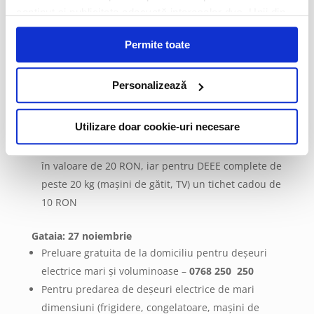
conținut și publicitate adecvată intereselor dvs. Unii din
10 RON
acești identificatori online sunt plasați de către ECOTIC
Permite toate
(cookie-uri primare), alții sunt cookie-uri dintr-un domeniu
Becichirecul Mic: 27 noiembrie
diferit de domeniul site-ului web pe care îl vizitați (cookie-
Preluare gratuita de la domiciliu pentru deșeuri
uri terțe). Găsiți în ferestrele Detalii și Despre informații
Personalizează
electrice mari și voluminoase –
0768 250 250
cu privire la aceste fișiere și posibilitatea de a vă exprima
Pentru predarea de deșeuri electrice de mari
consimțământul cu privire la acestea.
Utilizare doar cookie-uri necesare
dimensiuni (frigidere, congelatoare, mașini de
spălat) fiecare persoană va primi un tichet cadou
în valoare de 20 RON, iar pentru DEEE complete de
peste 20 kg (mașini de gătit, TV) un tichet cadou de
10 RON
Gataia: 27 noiembrie
Preluare gratuita de la domiciliu pentru deșeuri
electrice mari și voluminoase –
0768 250 250
Pentru predarea de deșeuri electrice de mari
dimensiuni (frigidere, congelatoare, mașini de