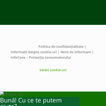
© ECOTIC 2025 |
Politica de confidențialitate
|
Informații despre cookie-uri
|
Note de informare
|
InfoCons – Protecția consumatorului
Setări cookie-uri
Bună! Cu ce te putem