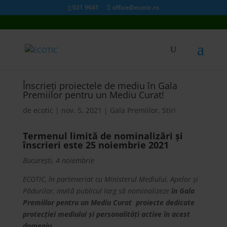
021 9641
office@ecotic.ro
Înscrieți proiectele de mediu în Gala
Premiilor pentru un Mediu Curat!
de
ecotic
|
nov. 5, 2021
|
Gala Premiilor
,
Stiri
Termenul limită de nominalizări și
înscrieri este 25 noiembrie 2021
București, 4 noiembrie
ECOTIC, în parteneriat cu Ministerul Mediului, Apelor și
Pădurilor, invită publicul larg să nominalizeze
în Gala
Premiilor pentru un Mediu Curat proiecte dedicate
protecției mediului și personalități active în acest
domeniu.