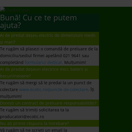
Bună! Cu ce te putem
ajuta?
Ai de predat deșeu electric de dimensiuni medii
și mari?
Te rugăm să plasezi o comandă de preluare de la
domiciliu/sediul firmei apelând 021 9641 sau
completând
formularul dedicat.
Mulțumim!
Ai de predat deșeuri electrice mici, baterii și
becuri/neoane?
Te rugăm să mergi să le predai la un punct de
colectare
www.ecotic.ro/puncte-de-colectare
. Îți
mulțumim!
Dorești un contract de preluare responsabilități?
Te rugăm să trimiți solicitarea ta la
producatori@ecotic.ro
Nu ați primit răspuns la întrebare?
Vă rugăm să ne scrieți un email la