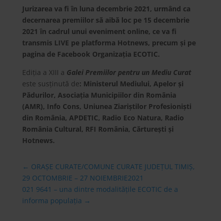
Jurizarea va fi în luna decembrie 2021, urmând ca
decernarea premiilor să aibă loc pe 15 decembrie
2021
în cadrul unui eveniment online, ce
va fi
transmis LIVE pe platforma Hotnews, precum și pe
pagina de Facebook Organizația ECOTIC.
Ediția a XIII a
Galei Premiilor pentru un Mediu Curat
este susținută de
: Ministerul Mediului, Apelor și
Pădurilor,
Asociația Municipiilor din România
(AMR), Info Cons, Uniunea Ziariștilor Profesioniști
din România, APDETIC, Radio Eco Natura, Radio
România Cultural, RFI România, Cărturești și
Hotnews.
←
ORAȘE CURATE/COMUNE CURATE JUDEȚUL TIMIȘ,
29 OCTOMBRIE – 27 NOIEMBRIE2021
021 9641 – una dintre modalitățile ECOTIC de a
informa populația
→