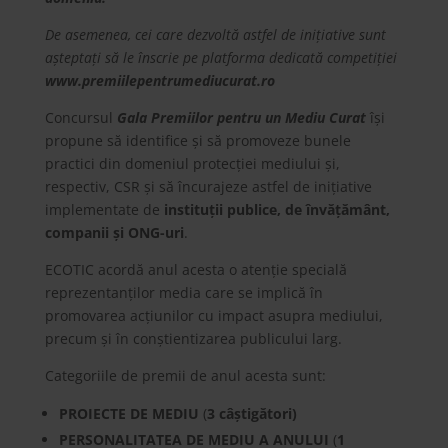
De asemenea, cei care dezvoltă astfel de inițiative sunt
așteptați să le înscrie pe platforma dedicată competiției
www.premiilepentrumediucurat.ro
Concursul
Gala Premiilor pentru un Mediu Curat
își
propune să identifice și să promoveze bunele
practici din domeniul protecției mediului și,
respectiv, CSR și să încurajeze astfel de inițiative
implementate de
instituții publice, de învățământ,
companii și ONG-uri
.
ECOTIC acordă anul acesta o atenție specială
reprezentanților media care se implică în
promovarea acțiunilor cu impact asupra mediului,
precum și în conștientizarea publicului larg.
Categoriile de premii de anul acesta sunt:
PROIECTE DE MEDIU
(
3 câștigători)
PERSONALITATEA DE MEDIU A ANULUI
(
1