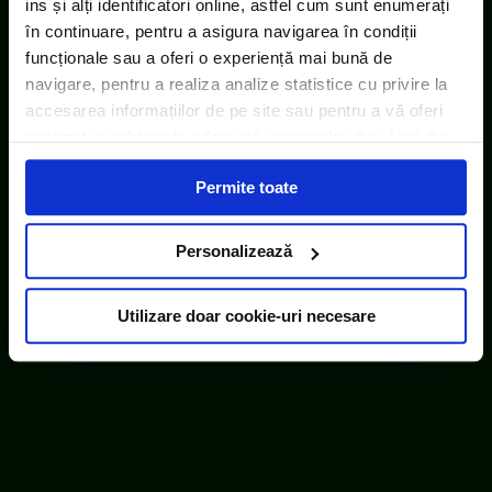
ins și alți identificatori online, astfel cum sunt enumerați
în continuare, pentru a asigura navigarea în condiții
funcționale sau a oferi o experiență mai bună de
navigare, pentru a realiza analize statistice cu privire la
accesarea informațiilor de pe site sau pentru a vă oferi
conținut și publicitate adecvată intereselor dvs. Unii din
acești identificatori online sunt plasați de către ECOTIC
Permite toate
(cookie-uri primare), alții sunt cookie-uri dintr-un domeniu
diferit de domeniul site-ului web pe care îl vizitați (cookie-
uri terțe). Găsiți în ferestrele Detalii și Despre informații
Personalizează
cu privire la aceste fișiere și posibilitatea de a vă exprima
consimțământul cu privire la acestea.
Utilizare doar cookie-uri necesare