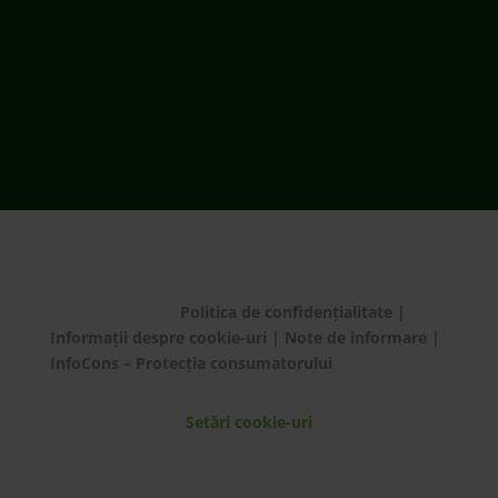
ECOTIC BAT este membru EUCOBAT
© ECOTIC 2025 |
Politica de confidențialitate
|
Informații despre cookie-uri
|
Note de informare
|
InfoCons – Protecția consumatorului
Setări cookie-uri