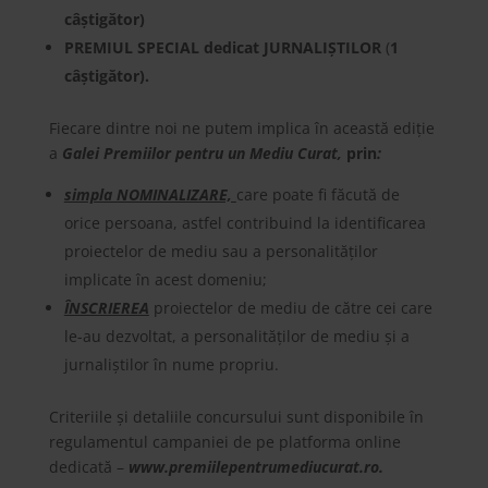
câștigător)
PREMIUL SPECIAL dedicat JURNALIȘTILOR
(
1
câștigător).
Fiecare dintre noi ne putem implica în această ediție
a
Galei Premiilor pentru un Mediu Curat,
prin
:
simpla NOMINALIZARE,
care poate fi făcută de
orice persoana, astfel contribuind la identificarea
proiectelor de mediu sau a personalităților
implicate în acest domeniu;
ÎNSCRIEREA
proiectelor de mediu de către cei care
le-au dezvoltat, a personalităților de mediu și a
jurnaliștilor în nume propriu.
Criteriile și detaliile concursului sunt disponibile în
regulamentul campaniei de pe platforma online
dedicată –
www.premiilepentrumediucurat.ro
.