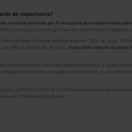
 atât de importante?
știu că aceste elemente pot fi recuperate din echipamentele elect
obiectiv principal creșterea gradului de conștientizare în legătură c
ritice stabilește obiective ambițioase pentru 2030: cel puțin 10% d
i, iar 25% să provină din reciclare.
Acest ultim obiectiv nu poate f
perarea materialelor critice din deșeurile electrice ar putea acoper
a echipamentelor puse pe piață în ultimii trei ani, nu mai reflectă 
eloitte
, subliniază nevoia de a modifica directiva actuală pentru a
ropeană și Parlamentul European.