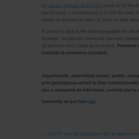
Un
studiu realizat de ECOTIC
arată că 10,5% di
sau stricate — echivalentul a 17.000 de tone. 
corect de acestea în viitor, în timp ce 42% decl
În prezent, doar 8,4% dintre gospodăriile din 
menajer, la colectori informali sau sunt abando
dispozitive mici, uitate prin sertare.
Predarea a
tranziția la economia circulară.
Organizațiile, autoritățile locale, școlile, com
prin participarea activă la Ziua Internațional
sau o campanie de informare, contribuția ta 
Înscrierile se pot face
aici
.
←
ECOTIC anunță câștigătorii din programul naț