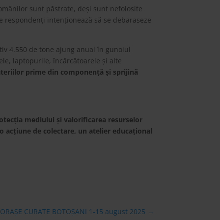
omânilor sunt păstrate, deși sunt nefolosite
tre respondenți intenționează să se debaraseze
tiv 4.550 de tone ajung anual în gunoiul
e, laptopurile, încărcătoarele și alte
teriilor prime din componență și sprijină
rotecția mediului și valorificarea resurselor
 o acțiune de colectare, un atelier educațional
ORAȘE CURATE BOTOȘANI 1-15 august 2025
→