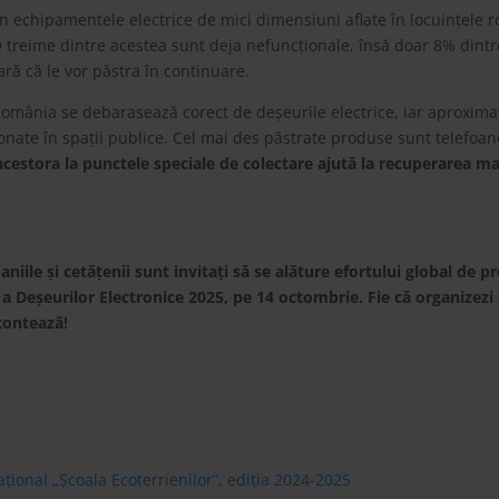
n echipamentele electrice de mici dimensiuni aflate în locuințele r
O treime dintre acestea sunt deja nefuncționale, însă doar 8% din
ară că le vor păstra în continuare.
România se debarasează corect de deșeurile electrice, iar aproxima
nate în spații publice. Cel mai des păstrate produse sunt telefoanel
cestora la punctele speciale de colectare ajută la recuperarea ma
paniile și cetățenii sunt invitați să se alăture efortului global de p
ă a Deșeurilor Electronice 2025, pe 14 octombrie. Fie că organizezi
contează!
ional „Școala Ecoterrienilor”, ediția 2024-2025