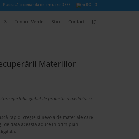
Plasează o comandă de preluare DEEE
RO
e
Timbru Verde
Știri
Contact
ecuperării Materiilor
ăture efortului global de protecție a mediului și
scă rapid, crește și nevoia de materiale care
și de data aceasta aduce în prim-plan
igitală.