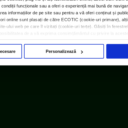
 condiții funcționale sau a oferi o experiență mai bună de navigar
area informațiilor de pe site sau pentru a vă oferi conținut și publ
atori online sunt plasați de către ECOTIC (cookie-uri primare), alți
e-ului web pe care îl vizitați (cookie-uri terțe). Găsiți în ferestre
i posibilitatea de a vă exprima consimțământul cu privire la acest
embru WEEE Forum,
WEEELABEX, PRONEXA și al Coaliției P
necesare
Personalizează
ECOTIC BAT este membru EUCOBAT
|
Informații despre cookie-uri
|
Note de informare
|
InfoCons – 