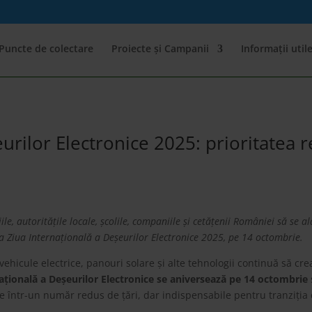
Puncte de colectare
Proiecte și Campanii
Informații util
urilor Electronice 2025: prioritatea r
, autoritățile locale, școlile, companiile și cetățenii României să se al
 la Ziua Internațională a Deșeurilor Electronice 2025, pe 14 octombrie.
hicule electrice, panouri solare și alte tehnologii continuă să crea
ațională a Deșeurilor Electronice se aniversează pe 14 octombrie
 într-un număr redus de țări, dar indispensabile pentru tranziția d