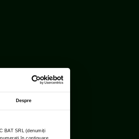
Despre
TIC BAT SRL (denumiți
enumerați în continuare,