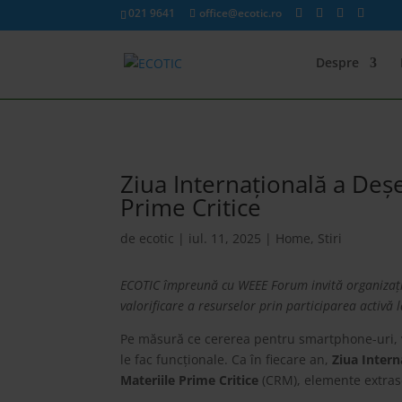
021 9641
office@ecotic.ro
Despre
Ziua Internațională a Deșe
Prime Critice
de
ecotic
|
iul. 11, 2025
|
Home
,
Stiri
ECOTIC împreună cu WEEE Forum invită organizațiile
valorificare a resurselor prin participarea activă
Pe măsură ce cererea pentru smartphone-uri, ve
le fac funcționale. Ca în fiecare an,
Ziua Intern
Materiile Prime Critice
(CRM), elemente extrase