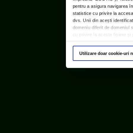
pentru a asigura navigarea în
statistice cu privire la acces
dvs. Unii din acești identific
domeniu diferit de domeniul sit
cu privire la aceste fișiere ș
ECOTIC este m
Utilizare doar cookie-uri 
© ECOTIC 2025 |
Politica de confidențialitate