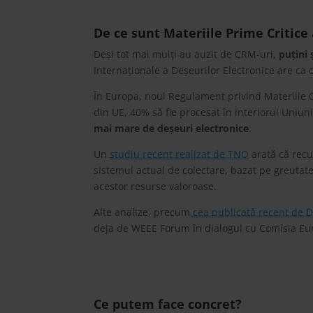
De ce sunt Materiile Prime Critice
Deși tot mai mulți au auzit de CRM-uri,
puțini 
Internaționale a Deșeurilor Electronice are ca 
În Europa, noul Regulament privind Materiile C
din UE, 40% să fie procesat în interiorul Uniuni
mai mare de deșeuri electronice
.
Un
studiu recent realizat de TNO
arată că recu
sistemul actual de colectare, bazat pe greutate
acestor resurse valoroase.
Alte analize, precum
cea publicată recent de D
deja de WEEE Forum în dialogul cu Comisia Eu
Ce putem face concret?