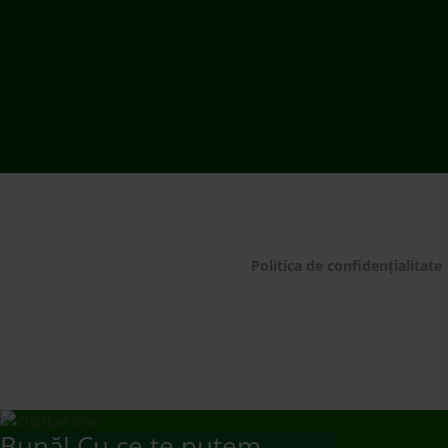
Bună! Cu ce te putem
ajuta?
Ai de predat deșeu electric de dimensiuni medii
și mari?
Te rugăm să plasezi o comandă de preluare de la
domiciliu/sediul firmei apelând 021 9641 sau
completând
formularul dedicat.
Mulțumim!
Ai de predat deșeuri electrice mici, baterii și
becuri/neoane?
Te rugăm să mergi să le predai la un punct de
colectare
www.ecotic.ro/puncte-de-colectare
. Îți
mulțumim!