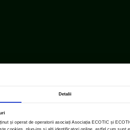
Detalii
uri
ținut și operat de operatorii asociați Asociația ECOTIC și ECO
 cookies, plug-ins și alți identificatori online, astfel cum sunt 