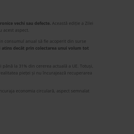
ronice vechi sau defecte.
Această ediție a Zilei
u acest aspect.
in consumul anual să fie acoperit din surse
i atins decât prin colectarea unui volum tot
i până la 31% din cererea actuală a UE. Totuși,
realitatea pieței și nu încurajează recuperarea
 încuraja economia circulară, aspect semnalat