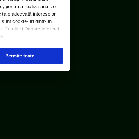
e, pentru a realiza analize
icitate adecvată intereselor
i sunt cookie-uri dintr-un
le Detalii și Despre informații
ea.
RO DEEE România
Permite toate
Protecția consumatorului