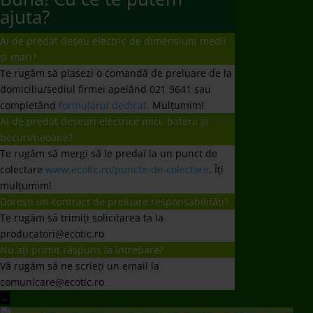
Dorești un contract de preluare responsabilități?
Te rugăm să trimiți solicitarea ta la
producatori@ecotic.ro
Nu ați primit răspuns la întrebare?
Vă rugăm să ne scrieți un email la
comunicare@ecotic.ro
←
Vezi rezulatele celor 20 de ani pentru un Mediu Curat
ECOTIC