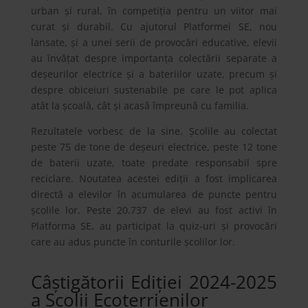
urban și rural, în competiția pentru un viitor mai
curat și durabil. Cu ajutorul Platformei SE, nou
lansate, și a unei serii de provocări educative, elevii
au învățat despre importanța colectării separate a
deșeurilor electrice și a bateriilor uzate, precum și
despre obiceiuri sustenabile pe care le pot aplica
atât la școală, cât și acasă împreună cu familia.
Rezultatele vorbesc de la sine. Școlile au colectat
peste 75 de tone de deșeuri electrice, peste 12 tone
de baterii uzate, toate predate responsabil spre
reciclare. Noutatea acestei ediții a fost implicarea
directă a elevilor în acumularea de puncte pentru
școlile lor. Peste 20.737 de elevi au fost activi în
Platforma SE, au participat la quiz-uri și provocări
care au adus puncte în conturile școlilor lor.
Câștigătorii Ediției 2024-2025
a Școlii Ecoterrienilor