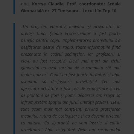
dna.
Kortye Claudia
,
Prof. coordonator Școala
Gimnazială nr. 27 Timișoara – Locul I în Top 10
„Un program educativ, inovator și provocator în
același timp, Școala Ecoterrienilor a fost foarte
benefic pentru copii. Implementarea proiectului s-a
desfășurat destul de rapid, toate informațiile fiind
prezentate în cadrul ședințelor, iar profesorii și
elevii au fost receptivi. Elevii mai mari din ciclul
gimnazial au avut sarcina de a completa cât mai
multe quiz-uri. Copiii au fost foarte încântați și abia
așteptau să desfășoare activitățile! Cea mai
apreciată activitate a fost cea de ecologizare și cea
de plantare de flori și pomi, deoarece am reușit să
înfrumusețăm spațiul din jurul unității școlare. Elevii
sunt acum mult mai conștienți privind protejarea
mediului, rutina de ecologizare și au devenit prieteni
cu natura. Cu siguranță ne vom înscrie și ediția
următoare! Abia așteptăm! Deja am recomandat