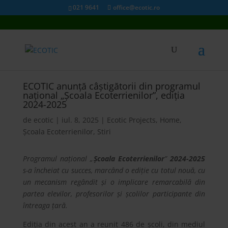
021 9641
office@ecotic.ro
ECOTIC anunță câștigătorii din programul
național „Școala Ecoterrienilor”, ediția
2024-2025
de
ecotic
|
iul. 8, 2025
|
Ecotic Projects
,
Home
,
Școala Ecoterrienilor
,
Stiri
Programul național „
Școala Ecoterrienilor
”
2024-2025
s-a încheiat cu succes, marcând o ediție cu totul nouă, cu
un mecanism regândit și o implicare remarcabilă din
partea elevilor, profesorilor și școlilor participante din
întreaga țară.
Ediția din acest an a reunit 486 de școli, din mediul