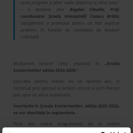
acest program și altor cadre didactice și altor școli.”
–
a declarat, dna.
Bogdan Claudia, Prof.
coordonator Școala Gimnazială Cazasu Brăila
,
câștigătoare a premiului pentru cel mai implicat
profesor,
în funcție de cantitatea de deșeuri
colectată
.
Mulțumim tuturor celor implicați în
„Școala
Ecoterrienilor ediția 2024-2025”
!
Educația pentru mediu nu se oprește aici, ci
continuă prin gesturi și acțiuni zilnice și prin fiecare
pas spre un viitor sustenabil.
Înscrierile în Școala Ecoterrienilor, ediția 2025-2026,
se vor deschide în septembrie.
Poze din cadrul programului de la școlile
câștigătoare: