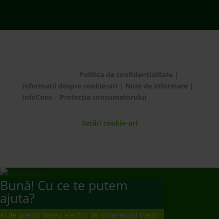
Bună! Cu ce te putem
ajuta?
Ai de predat deșeu electric de dimensiuni medii
și mari?
Te rugăm să plasezi o comandă de preluare de la
domiciliu/sediul firmei apelând 021 9641 sau
completând
formularul dedicat.
Mulțumim!
Ai de predat deșeuri electrice mici, baterii și
becuri/neoane?
Te rugăm să mergi să le predai la un punct de
colectare
www.ecotic.ro/puncte-de-colectare
. Îți
mulțumim!
Dorești un contract de preluare responsabilități?
Te rugăm să trimiți solicitarea ta la