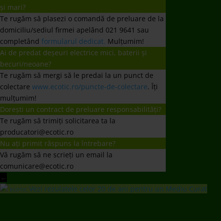
producatori@ecotic.ro
Nu ați primit răspuns la întrebare?
Vă rugăm să ne scrieți un email la
comunicare@ecotic.ro
←
Vezi rezulatele celor 20 de ani pentru un Mediu Curat
ECOTIC