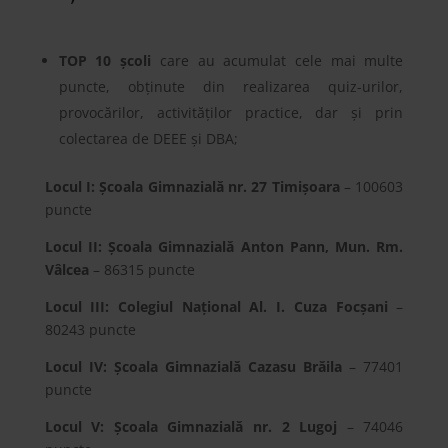
TOP 10 școli
care au acumulat cele mai multe
puncte, obținute din realizarea quiz-urilor,
provocărilor, activităților practice, dar și prin
colectarea de DEEE și DBA;
Locul I: Școala Gimnazială nr. 27 Timișoara
– 100603
puncte
Locul II: Școala Gimnazială Anton Pann, Mun. Rm.
Vâlcea
– 86315 puncte
Locul III: Colegiul Național Al. I. Cuza Focșani
–
80243 puncte
Locul IV: Școala Gimnazială Cazasu Brăila
– 77401
puncte
Locul V: Școala Gimnazială nr. 2 Lugoj
– 74046