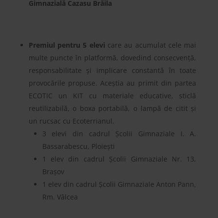
Gimnazială Cazasu Brăila
Premiul pentru 5 elevi
care au acumulat cele mai
multe puncte în platformă, dovedind consecvență,
responsabilitate și implicare constantă în toate
provocările propuse. Aceștia au primit din partea
ECOTIC un KIT cu materiale educative, sticlă
reutilizabilă, o boxa portabilă, o lampă de citit și
un rucsac cu Ecoterrianul.
3 elevi din cadrul Școlii Gimnaziale I. A.
Bassarabescu, Ploiești
1 elev din cadrul Școlii Gimnaziale Nr. 13,
Brașov
1 elev din cadrul Școlii Gimnaziale Anton Pann,
Rm. Vâlcea