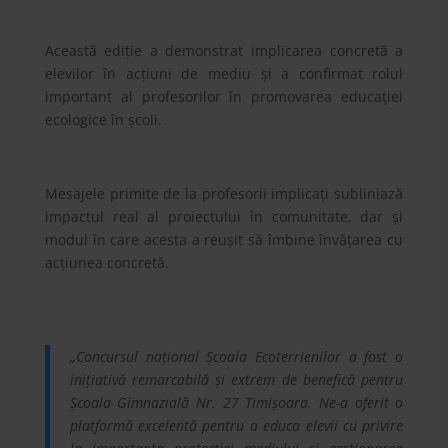
Această ediție a demonstrat implicarea concretă a
elevilor în acțiuni de mediu și a confirmat rolul
important al profesorilor în promovarea educației
ecologice în școli.
Mesajele primite de la profesorii implicați subliniază
impactul real al proiectului în comunitate, dar și
modul în care acesta a reușit să îmbine învățarea cu
acțiunea concretă.
„Concursul național Școala Ecoterrienilor a fost o
inițiativă remarcabilă și extrem de benefică pentru
Școala Gimnazială Nr. 27 Timișoara. Ne-a oferit o
platformă excelentă pentru a educa elevii cu privire