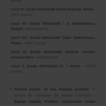
puncte
Locul VI: Școala Gimnazială Sfinții Împărați, Galați
–
69421 puncte
Locul VII: Școala Gimnazială I. A. Bassarabescu,
Ploiești
– 66360 puncte
Locul VIII: Școala Gimnazială Tudor Vladimirescu,
Pitești
– 64831 puncte
Locul IX: Școala Gimnazială Dimitrie Luchian,
comuna Piscu
– 64396 puncte
Locul X: Școala Gimnazială nr. 1 Motru
– 64270
puncte
Premiul pentru cel mai implicat profesor
, în
funcție de cantitatea de deșeuri colectată –
Bogdan Claudia, Profesor Coordonator Școala