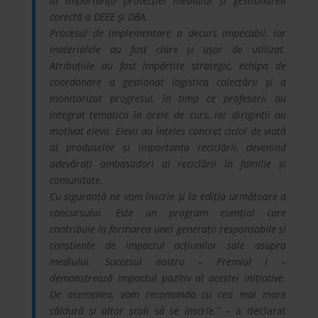
la importanța protecției mediului și gestionarea
corectă a DEEE și DBA.
Procesul de implementare a decurs impecabil, iar
materialele au fost clare și ușor de utilizat.
Atribuțiile au fost împărțite strategic, echipa de
coordonare a gestionat logistica colectării și a
monitorizat progresul, în timp ce profesorii au
integrat tematica în orele de curs, iar diriginții au
motivat elevii. Elevii au înțeles concret ciclul de viață
al produselor și importanța reciclării, devenind
adevărați ambasadori ai reciclării în familie și
comunitate.
Cu siguranță ne vom înscrie și la ediția următoare a
concursului. Este un program esențial care
contribuie la formarea unei generații responsabile și
conștiente de impactul acțiunilor sale asupra
mediului. Succesul nostru – Premiul I –
demonstrează impactul pozitiv al acestei inițiative.
De asemenea, vom recomanda cu cea mai mare
căldură și altor școli să se înscrie.”
– a declarat