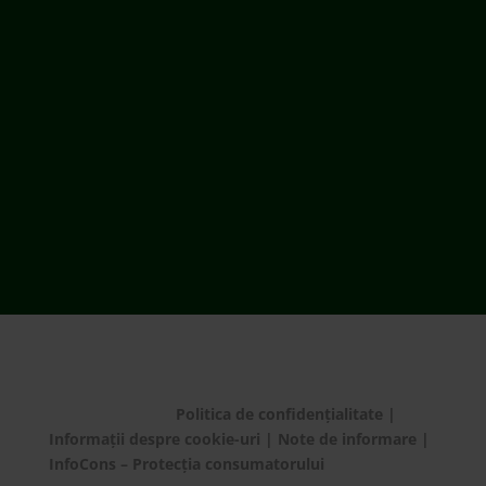
ECOTIC este membru WEEE Forum,
WEEELABEX, PRONEXA și al Coaliției PRO DEEE
România
ECOTIC BAT este membru EUCOBAT
© ECOTIC 2025 |
Politica de confidențialitate
|
Informații despre cookie-uri
|
Note de informare
|
InfoCons – Protecția consumatorului