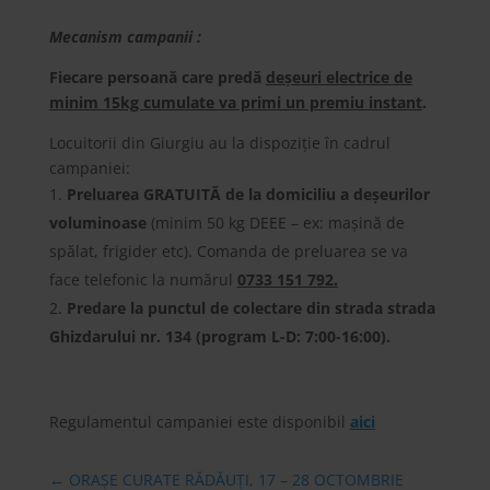
Mecanism campanii :
Fiecare persoană care predă
deșeuri electrice de
minim 15kg cumulate va primi un premiu instant
.
Locuitorii din Giurgiu au la dispoziție în cadrul
campaniei:
Preluarea GRATUITĂ de la domiciliu a deșeurilor
voluminoase
(minim 50 kg DEEE – ex: mașină de
spălat, frigider etc). Comanda de preluarea se va
face telefonic la numărul
0733 151 792.
Predare la punctul de colectare din strada strada
Ghizdarului nr. 134 (program L-D: 7:00-16:00).
Regulamentul campaniei este disponibil
aici
←
ORAȘE CURATE RĂDĂUȚI, 17 – 28 OCTOMBRIE