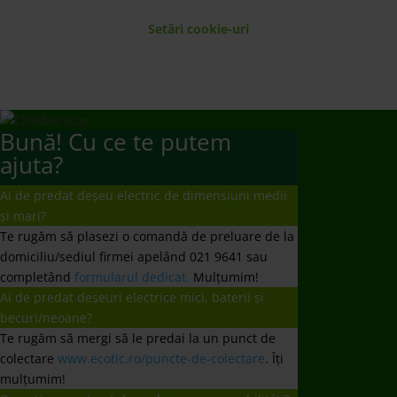
Setări cookie-uri
Bună! Cu ce te putem
ajuta?
Ai de predat deșeu electric de dimensiuni medii
și mari?
Te rugăm să plasezi o comandă de preluare de la
domiciliu/sediul firmei apelând 021 9641 sau
completând
formularul dedicat.
Mulțumim!
Ai de predat deșeuri electrice mici, baterii și
becuri/neoane?
Te rugăm să mergi să le predai la un punct de
colectare
www.ecotic.ro/puncte-de-colectare
. Îți
mulțumim!