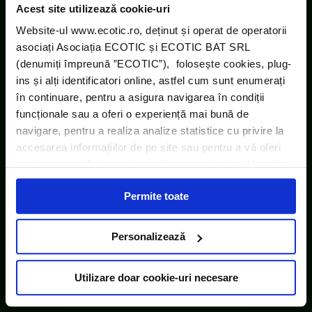
Acest site utilizează cookie-uri
Website-ul www.ecotic.ro, deținut și operat de operatorii
asociați Asociația ECOTIC și ECOTIC BAT SRL
(denumiți împreună ”ECOTIC”), folosește cookies, plug-
ins și alți identificatori online, astfel cum sunt enumerați
în continuare, pentru a asigura navigarea în condiții
funcționale sau a oferi o experiență mai bună de
navigare, pentru a realiza analize statistice cu privire la
accesarea informațiilor de pe site sau pentru a vă oferi
conținut și publicitate adecvată intereselor dvs. Unii din
acești identificatori online sunt plasați de către ECOTIC
Permite toate
(cookie-uri primare), alții sunt cookie-uri dintr-un domeniu
diferit de domeniul site-ului web pe care îl vizitați (cookie-
uri terțe). Găsiți în ferestrele Detalii și Despre informații
Personalizează
cu privire la aceste fișiere și posibilitatea de a vă exprima
consimțământul cu privire la acestea.
Utilizare doar cookie-uri necesare