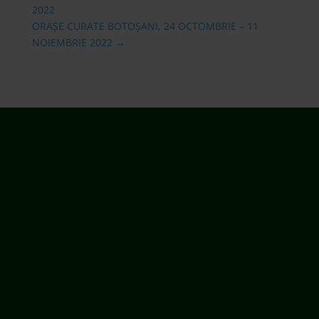
2022
ORAȘE CURATE BOTOȘANI, 24 OCTOMBRIE – 11
NOIEMBRIE 2022
→