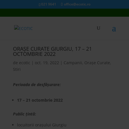
021 9641
office@ecotic.ro
ORAȘE CURATE GIURGIU, 17 – 21
OCTOMBRIE 2022
de
ecotic
|
oct. 19, 2022
|
Campanii
,
Orașe Curate
,
Stiri
Perioada de desfășurare:
17 – 21 octombrie 2022
Public țintă:
locuitorii orașului Giurgiu