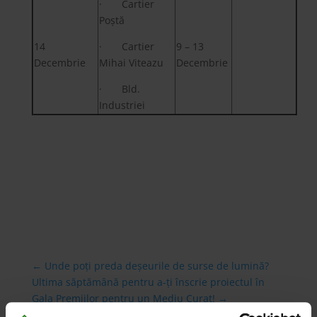
· Cartier
Poștă
14
· Cartier
9 – 13
Decembrie
Mihai Viteazu
Decembrie
· Bld.
Industriei
←
Unde poți preda deșeurile de surse de lumină?
Ultima săptămână pentru a-ți înscrie proiectul în
Gala Premiilor pentru un Mediu Curat!
→