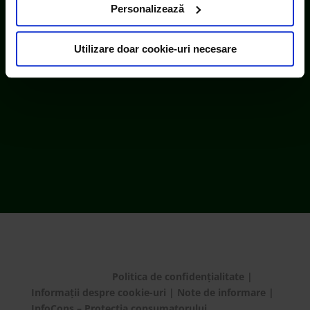
uri terțe). Găsiți în ferestrele Detalii și Despre informații
Personalizează
cu privire la aceste fișiere și posibilitatea de a vă exprima
ECOTIC este membru WEEE Forum,
consimțământul cu privire la acestea.
WEEELABEX, PRONEXA și al Coaliției PRO DEEE
Utilizare doar cookie-uri necesare
România
ECOTIC BAT este membru EUCOBAT
© ECOTIC 2025 |
Politica de confidențialitate
|
Informații despre cookie-uri
|
Note de informare
|
InfoCons – Protecția consumatorului