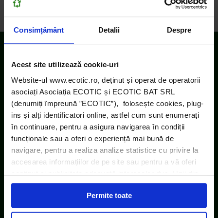
Consimțământ
Detalii
Despre
Acest site utilizează cookie-uri
Website-ul www.ecotic.ro, deținut și operat de operatorii
asociați Asociația ECOTIC și ECOTIC BAT SRL
(denumiți împreună ”ECOTIC”), folosește cookies, plug-
ins și alți identificatori online, astfel cum sunt enumerați
în continuare, pentru a asigura navigarea în condiții
funcționale sau a oferi o experiență mai bună de
navigare, pentru a realiza analize statistice cu privire la
accesarea informațiilor de pe site sau pentru a vă oferi
conținut și publicitate adecvată intereselor dvs. Unii din
acești identificatori online sunt plasați de către ECOTIC
Permite toate
(cookie-uri primare), alții sunt cookie-uri dintr-un domeniu
diferit de domeniul site-ului web pe care îl vizitați (cookie-