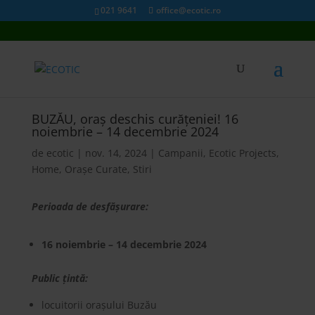
021 9641
office@ecotic.ro
BUZĂU, oraș deschis curățeniei! 16
noiembrie – 14 decembrie 2024
de
ecotic
|
nov. 14, 2024
|
Campanii
,
Ecotic Projects
,
Home
,
Orașe Curate
,
Stiri
Perioada de desfășurare:
16 noiembrie – 14 decembrie 2024
Public țintă:
locuitorii orașului Buzău