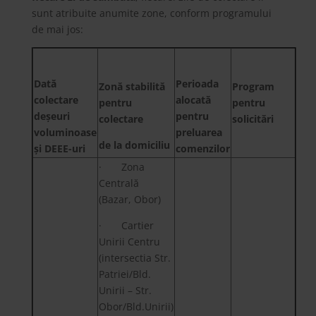
sunt atribuite anumite zone, conform programului
de mai jos:
Dată
Perioada
Zonă stabilită
Program
colectare
alocată
pentru
pentru
deșeuri
pentru
colectare
solicitări
voluminoase
preluarea
de la domiciliu
și DEEE-uri
comenzilor
· Zona
Centrală
(Bazar, Obor)
· Cartier
Unirii Centru
(intersectia Str.
Patriei/Bld.
Unirii – Str.
Obor/Bld.Unirii)