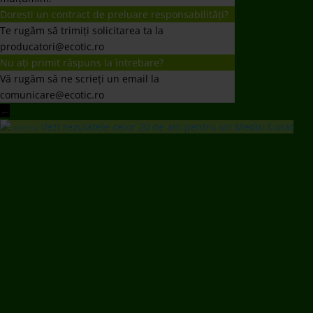
Dorești un contract de preluare responsabilități?
Te rugăm să trimiți solicitarea ta la
producatori@ecotic.ro
Nu ați primit răspuns la întrebare?
Vă rugăm să ne scrieți un email la
comunicare@ecotic.ro
←
Vezi rezulatele celor 20 de ani pentru un Mediu Curat
ECOTIC