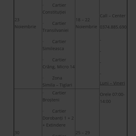
· Cartier
Constituției
Call – Center
23
18 – 22
· Cartier
Noiembrie
Noiembrie
0374.885.690
Transilvaniei
· Cartier
Simileasca
· Cartier
Crâng, Micro 14
· Zona
Luni – Vineri
Simila – Tiglari
· Cartier
Orele 07:00-
Broșteni
14:00
· Cartier
Dorobanți 1 + 2
+ Extindere
30
25 – 29