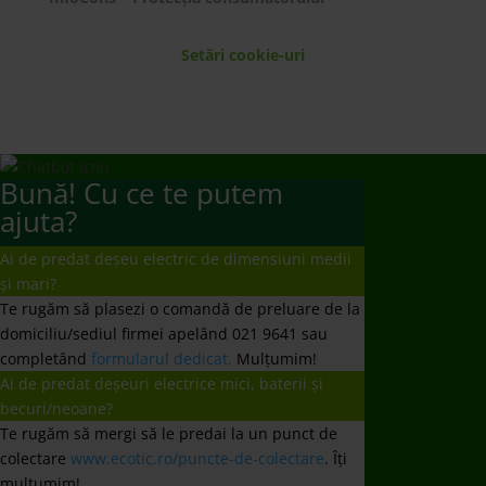
Setări cookie-uri
Bună! Cu ce te putem
ajuta?
Ai de predat deșeu electric de dimensiuni medii
și mari?
Te rugăm să plasezi o comandă de preluare de la
domiciliu/sediul firmei apelând 021 9641 sau
completând
formularul dedicat.
Mulțumim!
Ai de predat deșeuri electrice mici, baterii și
becuri/neoane?
Te rugăm să mergi să le predai la un punct de
colectare
www.ecotic.ro/puncte-de-colectare
. Îți
mulțumim!