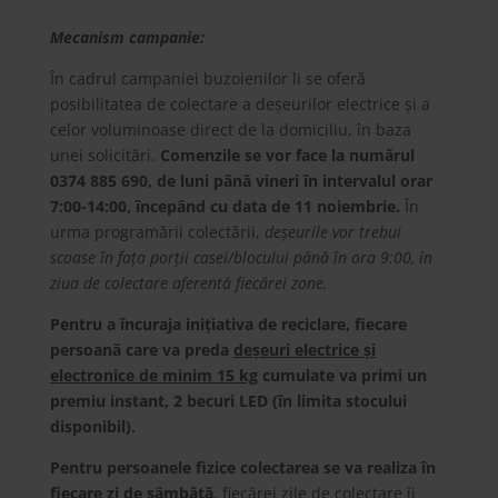
Mecanism campanie:
În cadrul campaniei buzoienilor li se oferă
posibilitatea de colectare a deșeurilor electrice și a
celor voluminoase direct de la domiciliu, în baza
unei solicitări.
Comenzile se vor face la numărul
0374 885 690, de luni până vineri în intervalul orar
7:00-14:00, începând cu data de 11 noiembrie.
În
urma programării colectării,
deșeurile vor trebui
scoase în fața porții casei/blocului până în ora 9:00, în
ziua de colectare aferentă fiecărei zone.
Pentru a încuraja inițiativa de reciclare, fiecare
persoană care va preda
deșeuri electrice și
electronice de minim 15 kg
cumulate va primi un
premiu instant, 2 becuri LED (în limita stocului
disponibil).
Pentru persoanele fizice
colectarea se va realiza
în
fiecare zi de sâmbătă
, fiecărei zile de colectare îi