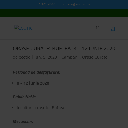
021 9641
office@ecotic.ro
ORAȘE CURATE: BUFTEA, 8 – 12 IUNIE 2020
de
ecotic
|
iun. 5, 2020
|
Campanii
,
Orașe Curate
Perioada de desfășurare:
8 – 12 iunie 2020
Public țintă:
locuitorii orașului Buftea
Mecanism: