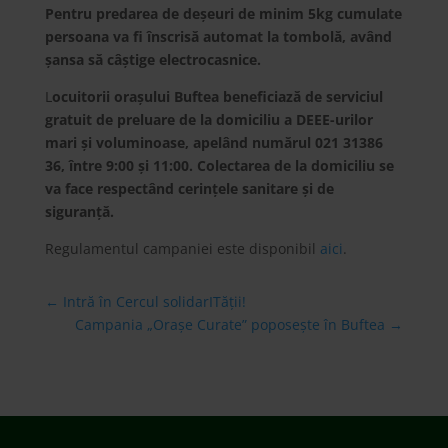
Pentru predarea de deșeuri de minim 5kg cumulate
persoana va fi înscrisă automat la tombolă, având
șansa să câștige electrocasnice.
L
ocuitorii orașului Buftea beneficiază de serviciul
gratuit de preluare de la domiciliu a DEEE-urilor
mari și voluminoase, apelând numărul 021 31386
36, între 9:00 și 11:00. Colectarea de la domiciliu se
va face respectând cerințele sanitare și de
siguranță.
Regulamentul campaniei este disponibil
aici
.
←
Intră în Cercul solidarITății!
Campania „Orașe Curate” poposește în Buftea
→