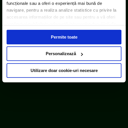
funcționale sau a oferi o experiență mai bună de
navigare, pentru a realiza analize statistice cu privire la
accesarea informațiilor de pe site sau pentru a vă oferi
conținut și publicitate adecvată intereselor dvs. Unii din
acești identificatori online sunt plasați de către ECOTIC
Permite toate
(cookie-uri primare), alții sunt cookie-uri dintr-un domeniu
diferit de domeniul site-ului web pe care îl vizitați (cookie-
uri terțe). Găsiți în ferestrele Detalii și Despre informații
Personalizează
cu privire la aceste fișiere și posibilitatea de a vă exprima
consimțământul cu privire la acestea.
Utilizare doar cookie-uri necesare