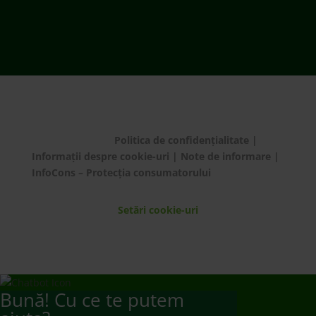
© ECOTIC 2025 |
Politica de confidențialitate
|
Informații despre cookie-uri
|
Note de informare
|
InfoCons – Protecția consumatorului
Setări cookie-uri
Bună! Cu ce te putem