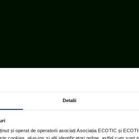
Detalii
uri
ținut și operat de operatorii asociați Asociația ECOTIC și ECO
 cookies, plug-ins și alți identificatori online, astfel cum sunt 