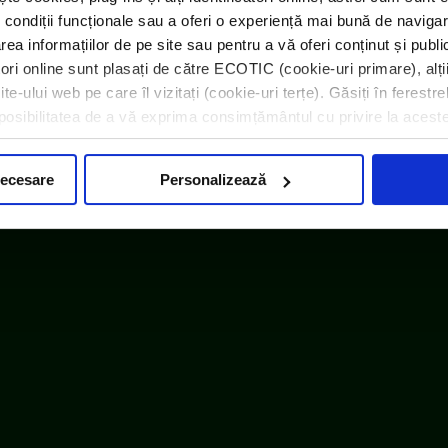
 condiții funcționale sau a oferi o experiență mai bună de navigar
area informațiilor de pe site sau pentru a vă oferi conținut și publ
atori online sunt plasați de către ECOTIC (cookie-uri primare), alți
e-ului web pe care îl vizitați (cookie-uri terțe). Găsiți în ferestre
i posibilitatea de a vă exprima consimțământul cu privire la acest
necesare
Personalizează