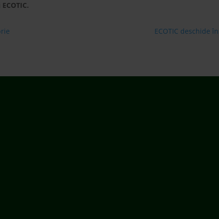
rie
ECOTIC deschide îns