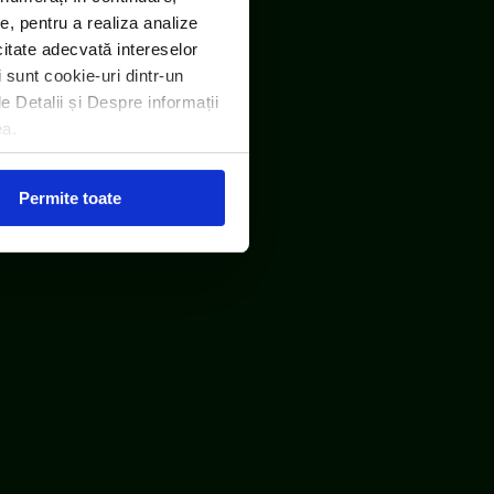
e, pentru a realiza analize
icitate adecvată intereselor
i sunt cookie-uri dintr-un
le Detalii și Despre informații
ea.
Permite toate