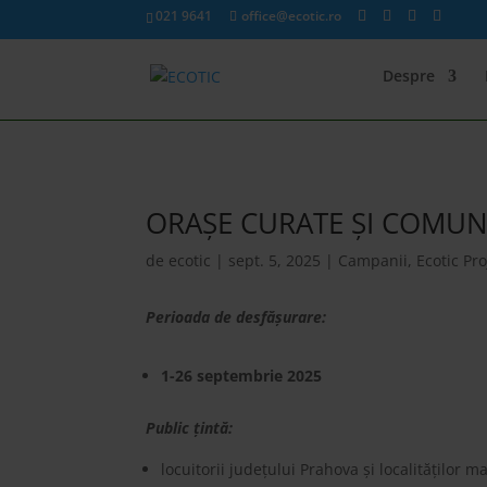
021 9641
office@ecotic.ro
Despre
ORAȘE CURATE ȘI COMUN
de
ecotic
|
sept. 5, 2025
|
Campanii
,
Ecotic Pro
Perioada de desfășurare:
1-26 septembrie 2025
Public țintă:
locuitorii județului Prahova și localităților 