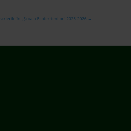
crierile în „Școala Ecoterrienilor” 2025-2026
→