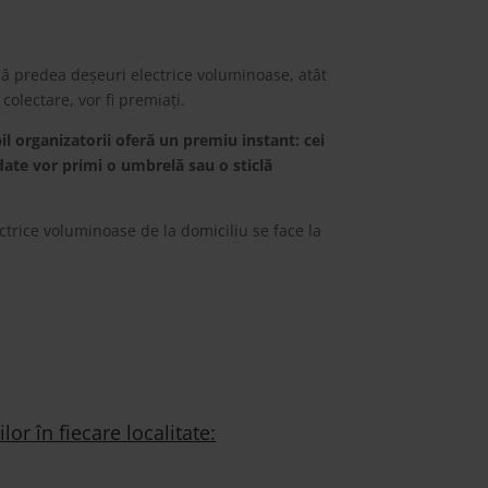
 să predea deșeuri electrice voluminoase, atât de la domiciliu sau pr
l organizatorii oferă
un premiu instant: cei care predau peste 10
ctrice voluminoase de la domiciliu se face la numărul de telefon 0
lor în fiecare localitate:
i ECOTIC.