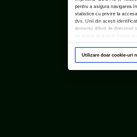
pentru a asigura navigarea în
statistice cu privire la acces
dvs. Unii din acești identific
domeniu diferit de domeniul sit
cu privire la aceste fișiere ș
Utilizare doar cookie-uri 