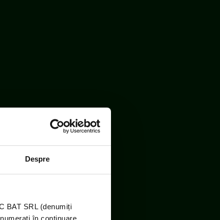
Despre
TIC BAT SRL (denumiți
enumerați în continuare,