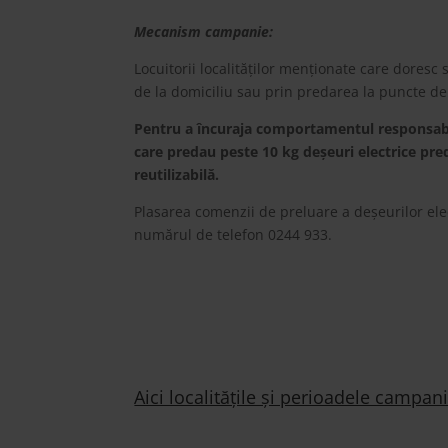
Mecanism campanie:
Locuitorii localităților menționate care doresc
premiați.
Pentru a încuraja comportamentul responsabi
umbrelă sau o sticlă reutilizabilă.
Plasarea comenzii de preluare a deșeurilor ele
Aici localitățile și perioadele campanii
Partenerii campaniei:
A.D.I. Prahova, BINGO ș