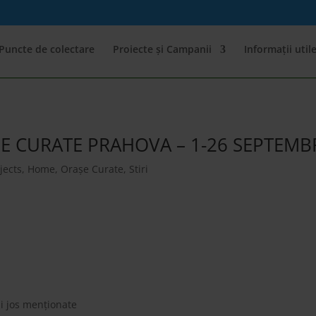
Puncte de colectare
Proiecte și Campanii
Informații util
E CURATE PRAHOVA – 1-26 SEPTEMBR
jects
,
Home
,
Orașe Curate
,
Stiri
mai jos menționate