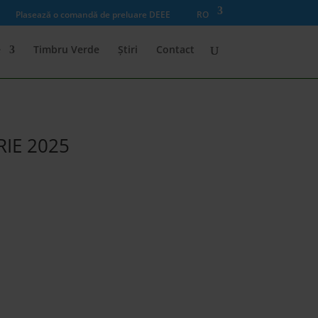
Plasează o comandă de preluare DEEE
RO
e
Timbru Verde
Știri
Contact
IE 2025