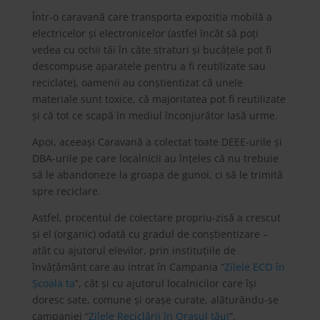
Într-o caravană care transporta expoziţia mobilă a
electricelor și electronicelor (astfel încât să poţi
vedea cu ochii tăi în câte straturi și bucăţele pot fi
descompuse aparatele pentru a fi reutilizate sau
reciclate), oamenii au conștientizat că unele
materiale sunt toxice, că majoritatea pot fi reutilizate
și că tot ce scapă în mediul înconjurător lasă urme.
Apoi, aceeași Caravană a colectat toate DEEE-urile și
DBA-urile pe care localnicii au înţeles că nu trebuie
să le abandoneze la groapa de gunoi, ci să le trimită
spre reciclare.
Astfel, procentul de colectare propriu-zisă a crescut
și el (organic) odată cu gradul de conștientizare –
atât cu ajutorul elevilor, prin instituţiile de
învăţământ care au intrat în Campania “
Zilele ECO în
Școala ta
”, cât și cu ajutorul localnicilor care își
doresc sate, comune și orașe curate, alăturându-se
campaniei “
Zilele Reciclării în Orașul tău
!
”.