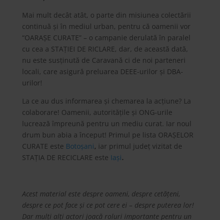
Mai mult decât atât, o parte din misiunea colectării
continuă și în mediul urban, pentru că oamenii vor
“OARAȘE CURATE” – o campanie derulată în paralel
cu cea a STAŢIEI DE RICLARE, dar, de această dată,
nu este susţinută de Caravană ci de noi parteneri
locali, care asigură preluarea DEEE-urilor și DBA-
urilor!
La ce au dus informarea și chemarea la acţiune? La
colaborare! Oamenii, autorităţile și ONG-urile
lucrează împreună pentru un mediu curat. Iar noul
drum bun abia a început! Primul pe lista ORAȘELOR
CURATE este
Botoșani
,
iar primul judeţ vizitat de
STAŢIA DE RECICLARE este
Iași
.
Acest material este despre oameni, despre cetăţeni,
despre ce pot face și ce pot cere ei – despre puterea lor!
Dar mulţi alţi actori joacă roluri importante pentru un