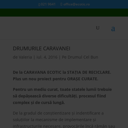
021 9641
office@ecotic.ro
DRUMURILE CARAVANEI
de
Valeria
|
iul. 4, 2016
|
Pe Drumul Cel Bun
De la CARAVANA ECOTIC la STAŢIA DE RECICLARE.
Plus un nou proiect pentru ORAȘE CURATE.
Pentru un mediu curat, toate statele lumii trebuie
să depășească diverse dificultăţi, procesul fiind
complex și de cursă lungă.
De la gradul de conștientizare și indentificare a
soluţiilor la mecanisme de implementare și
infrastructurile necesare, provocările încă rămân sau