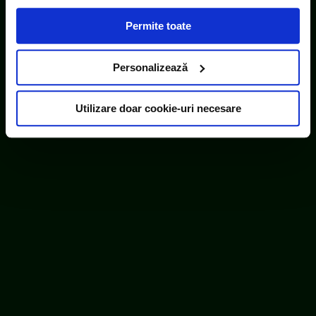
acești identificatori online sunt plasați de către ECOTIC
Permite toate
(cookie-uri primare), alții sunt cookie-uri dintr-un domeniu
diferit de domeniul site-ului web pe care îl vizitați (cookie-
uri terțe). Găsiți în ferestrele Detalii și Despre informații
Personalizează
cu privire la aceste fișiere și posibilitatea de a vă exprima
consimțământul cu privire la acestea.
Utilizare doar cookie-uri necesare