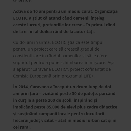
selecteze.
Activă de 10 ani pentru un mediu curat, Organizaţia
ECOTIC a știut că atunci când oamenii înţeleg
aceste lucruri, pretenţiile lor cresc
– în primul rând
de la ei, în al doilea rând de la autorităţi.
Cu doi ani în urmă, ECOTIC știa că este timpul
pentru un proiect care să crească gradul de
conștientizare
în rândul
oamenilor și să le ofere
suportul pentru a pune schimbarea în mișcare. Așa
a apărut “Caravana ECOTIC”, proiect cofinanţat de
Comisia Europeană
prin
programul LIFE+.
În 2014, Caravana a început un drum lung de doi
ani prin ţară – vizitând peste 30 de judeţe, parcând
în curţile a peste 200 de școli, inspirând și
implicând peste 85.000 de elevi plus cadre didactice
și susţinând campanii locale pentru locuitorii
fiecărui judeţ vizitat – atât în mediul urban cât și în
cel rural.