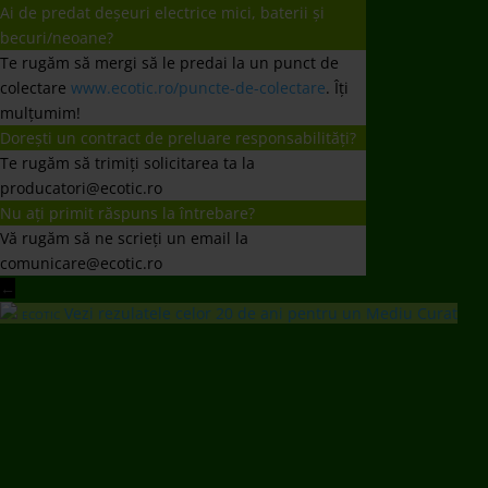
Ai de predat deșeuri electrice mici, baterii și
becuri/neoane?
Te rugăm să mergi să le predai la un punct de
colectare
www.ecotic.ro/puncte-de-colectare
. Îți
mulțumim!
Dorești un contract de preluare responsabilități?
Te rugăm să trimiți solicitarea ta la
producatori@ecotic.ro
Nu ați primit răspuns la întrebare?
Vă rugăm să ne scrieți un email la
comunicare@ecotic.ro
←
Vezi rezulatele celor 20 de ani pentru un Mediu Curat
ECOTIC