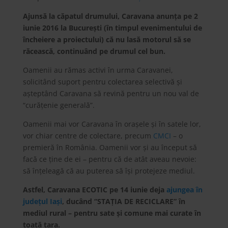
Ajunsă la căpatul drumului, Caravana anunţa pe 2
iunie 2016 la București (în timpul evenimentului de
încheiere a proiectului) că nu lasă motorul să se
răcească, continuând pe drumul cel bun.
Oamenii au rămas activi în urma Caravanei,
solicitând suport pentru colectarea selectivă și
așteptând Caravana să revină pentru un nou val de
“curăţenie generală”.
Oamenii mai vor Caravana în orașele și în satele lor,
vor chiar centre de colectare, precum
CMCI
– o
premieră în România. Oamenii vor și au început să
facă ce ţine de ei – pentru că de atât aveau nevoie:
să înţeleagă că au puterea să își protejeze mediul.
Astfel, Caravana ECOTIC pe 14 iunie deja
ajungea în
judeţul Iași
, ducând “STAŢIA DE RECICLARE” în
mediul rural – pentru sate și comune mai curate în
toată ţara.