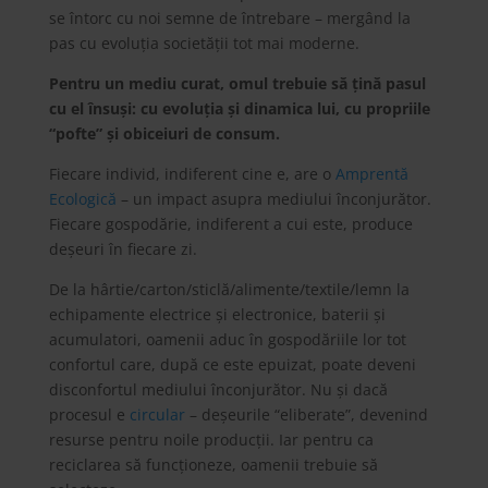
se întorc cu noi semne de întrebare – mergând la
pas cu evoluţia societăţii tot mai moderne.
Pentru un mediu curat, omul trebuie să ţină pasul
cu el însuși: cu evoluţia și dinamica lui, cu propriile
“pofte” și obiceiuri de consum.
Fiecare individ, indiferent cine e, are o
Amprentă
Ecologică
– un impact asupra mediului înconjurător.
Fiecare gospodărie, indiferent a cui este, produce
deșeuri în fiecare zi.
De la hârtie/carton/sticlă/alimente/textile/lemn la
echipamente electrice și electronice, baterii și
acumulatori, oamenii aduc în gospodăriile lor tot
confortul care, după ce este epuizat, poate deveni
disconfortul mediului înconjurător. Nu și dacă
procesul e
circular
– deșeurile “eliberate”, devenind
resurse pentru noile producţii. Iar pentru ca
reciclarea să funcţioneze, oamenii trebuie să