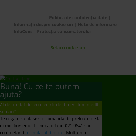
© ECOTIC 2025 |
Politica de confidențialitate
|
Informații despre cookie-uri
|
Note de informare
|
InfoCons – Protecția consumatorului
Setări cookie-uri
Bună! Cu ce te putem
ajuta?
Ai de predat deșeu electric de dimensiuni medii
și mari?
Te rugăm să plasezi o comandă de preluare de la
domiciliu/sediul firmei apelând 021 9641 sau
completând
formularul dedicat.
Mulțumim!