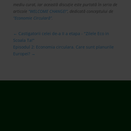
mediu curat, iar această discuţie este purtată în seria de
articole
“WELCOME CHANGE!”
, dedicată conceptului de
“Economie Circulară”.
←
Castigatorii celei de-a II a etapa - "Zilele Eco in
Scoala Ta!"
Episodul 2: Economia circulara. Care sunt planurile
Europei?
→