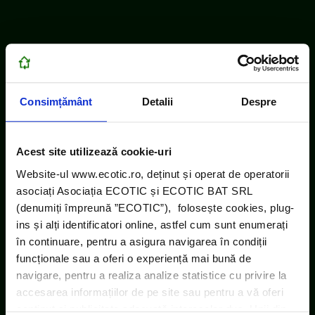
Consimțământ
Detalii
Despre
Acest site utilizează cookie-uri
Website-ul www.ecotic.ro, deținut și operat de operatorii
asociați Asociația ECOTIC și ECOTIC BAT SRL
(denumiți împreună ”ECOTIC”), folosește cookies, plug-
ins și alți identificatori online, astfel cum sunt enumerați
în continuare, pentru a asigura navigarea în condiții
funcționale sau a oferi o experiență mai bună de
navigare, pentru a realiza analize statistice cu privire la
accesarea informațiilor de pe site sau pentru a vă oferi
conținut și publicitate adecvată intereselor dvs. Unii din