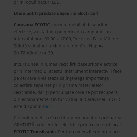
primi două becuri LED.
Unde pot fi predate deșeurile electrice ?
Caravana ECOTIC
, muzeul mobil al deșeurilor
electrice, va staționa pe perioada campaniei, în
intervalul orar 09:00 – 17:00, în curtea Facultății de
Știință și Ingineria Mediului din Cluj Napoca,
Str.Fântânele nr 30.
Incursiunea în lumea reciclării deșeurilor electrice
prin intermediul acestui instrument interactiv îi face
pe cei care o vizitează să înțeleagă importanța
colectării separate prin prisma materialelor
reciclabile, dar și periculoase care se pot recupera
din echipamente. Un tur virtual al Caravanei ECOTIC
este disponibil
aici.
Clujenii beneficiază cu titlu permanent de preluarea
GRATUITĂ a deșeurilor electrice prin colectorul local
ECOTIC Transilvania.
Pentru comenzile de preluare