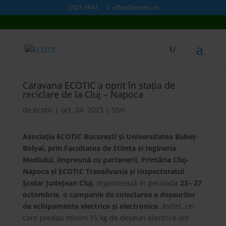
021 9641
office@ecotic.ro
Caravana ECOTIC a oprit în stația de
reciclare de la Cluj – Napoca
de
ecotic
|
oct. 24, 2023
|
Stiri
Asociația ECOTIC București și Universitatea Babeș-
Bolyai, prin Facultatea de Știința și Ingineria
Mediului, împr
eună cu partenerii, Primăria Cluj-
Napoca și ECOTIC Transilvania și Inspectoratul
Școlar Județean Cluj,
organizează în perioada
23– 27
octombrie o campanie
de colectarea a deșeurilor
de echipamente electrice și electronice
. Astfel, cei
care predau minim 15 kg de deșeuri electrice vor