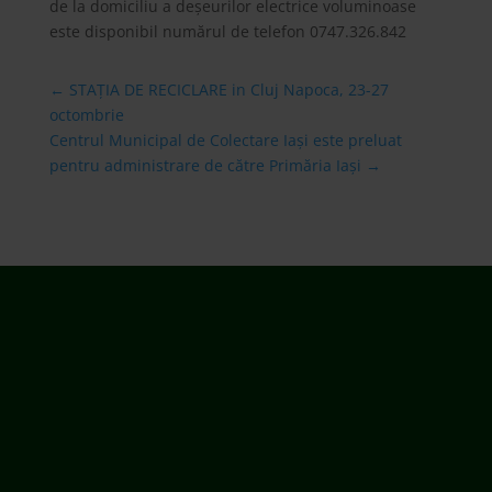
de la domiciliu a deșeurilor electrice voluminoase
este disponibil numărul de telefon
0747.326.842
←
STAȚIA DE RECICLARE in Cluj Napoca, 23-27
octombrie
Centrul Municipal de Colectare Iași este preluat
pentru administrare de către Primăria Iași
→