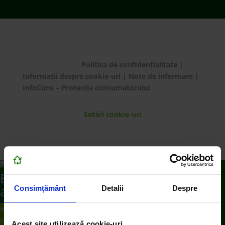
© ECOTIC 2025 |
Politica de confidențialitate
|
Informații despre cookie-uri
|
Note de informare
|
InfoCons – Protecția consumatorului
Setări cookie-uri
Bună! Cu ce te putem
ajuta?
Consimțământ
Detalii
Despre
Ai de predat deșeu electric de dimensiuni medii
și mari?
Acest site utilizează cookie-uri