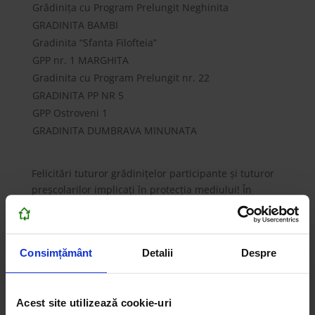
Grădinița cu Program Prelungit Neghinita
GRADINITA BAMBI
Gradinita “Sfanta Filofteia”
GPP nr. 1 MARGHITA
Gradinita cu Program Prelungit nr. 22
GRADINITA PP NR 5
GPP Ostroveni 1
GRADINITA DUMBRAVA MINUNATA
Felicitări tuturor grădinițelor participante și tuturor
preșcolarilor implicați în protecția mediului! În
continuare puteți vedea câteva imagini din cadrul
proiectului.
Consimțământ
Detalii
Despre
←
Ziua Mondială a Mediului în Școli - iunie 2021
Acest site utilizează cookie-uri
ORAȘE CURATE/COMUNE CURATE JUDEȚUL