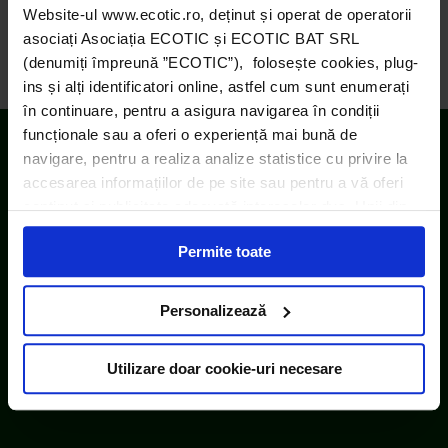
Website-ul www.ecotic.ro, deținut și operat de operatorii
TELEORMAN, 5 IULIE – 20 AUGUST 2021
→
asociați Asociația ECOTIC și ECOTIC BAT SRL
(denumiți împreună ”ECOTIC”), folosește cookies, plug-
ins și alți identificatori online, astfel cum sunt enumerați
în continuare, pentru a asigura navigarea în condiții
funcționale sau a oferi o experiență mai bună de
navigare, pentru a realiza analize statistice cu privire la
accesarea informațiilor de pe site sau pentru a vă oferi
conținut și publicitate adecvată intereselor dvs. Unii din
acești identificatori online sunt plasați de către ECOTIC
Permite toate
(cookie-uri primare), alții sunt cookie-uri dintr-un domeniu
diferit de domeniul site-ului web pe care îl vizitați (cookie-
uri terțe). Găsiți în ferestrele Detalii și Despre informații
Personalizează
cu privire la aceste fișiere și posibilitatea de a vă exprima
consimțământul cu privire la acestea.
Utilizare doar cookie-uri necesare