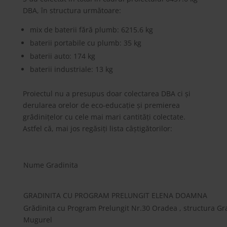
DBA, în structura următoare:
mix de baterii fără plumb: 6215.6 kg
baterii portabile cu plumb: 35 kg
baterii auto: 174 kg
baterii industriale: 13 kg
Proiectul nu a presupus doar colectarea DBA ci și
derularea orelor de eco-educație și premierea
grădinițelor cu cele mai mari cantități colectate.
Astfel că, mai jos regăsiți lista câștigătorilor:
Nume Gradinita
GRADINITA CU PROGRAM PRELUNGIT ELENA DOAMNA
Grădinița cu Program Prelungit Nr.30 Oradea , structura Gr
Mugurel