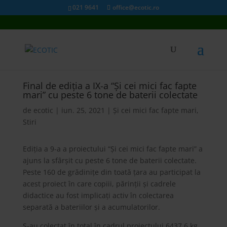
021 9641
office@ecotic.ro
Final de ediția a IX-a “Și cei mici fac fapte
mari” cu peste 6 tone de baterii colectate
de
ecotic
|
iun. 25, 2021
|
Și cei mici fac fapte mari
,
Stiri
Ediția a 9-a a proiectului “Și cei mici fac fapte mari” a
ajuns la sfârșit cu peste 6 tone de baterii colectate.
Peste 160 de grădinițe din toată țara au participat la
acest proiect în care copiii, părinții și cadrele
didactice au fost implicați activ în colectarea
separată a bateriilor și a acumulatorilor.
S-au colectat în total în cadrul proiectului 6437.6 kg