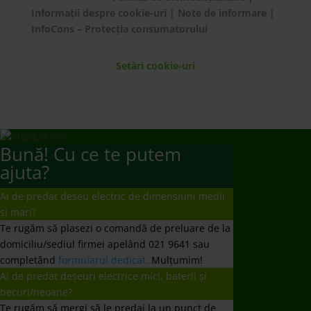
Informații despre cookie-uri
|
Note de informare
|
InfoCons – Protecția consumatorului
Setări cookie-uri
Bună! Cu ce te putem
ajuta?
Ai de predat deșeu electric de dimensiuni medii
și mari?
Te rugăm să plasezi o comandă de preluare de la
domiciliu/sediul firmei apelând 021 9641 sau
completând
formularul dedicat.
Mulțumim!
Ai de predat deșeuri electrice mici, baterii și
becuri/neoane?
Te rugăm să mergi să le predai la un punct de