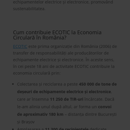
echipamentelor electrice și electronice, promovând
sustenabilitatea.
Cum contribuie ECOTIC la Economia
Circulară în România?
ECOTIC
este prima organizație din România (2006) de
transfer de responsabilități ale producătorilor de
echipamente electrice și electronice. În aceste sens,
în cei peste 18 ani de activitate ECOTIC contribuie la
economia circulară prin:
Colectarea și reciclarea a peste
450 000 de tone de
deșeuri de echipamente electrice și electronice
,
care ar însemna
11 250 de TIR-uri
încărcate. Dacă
le-am alinia unul după altul, ar forma un
convoi
de aproximativ 180 km
– distanța dintre București
și Brașov
Amplasarea a
11 300 de recipientele
dedicate