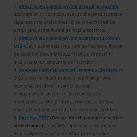
Directiva europeană privind dreptul la reparare
:
adoptată tot în 2024 directiva urmărește să faciliteze
reparația produselor electronice și electrocasnice,
prelungind astfel durata de viață a acestora.
Directiva europeană privind încărcătorul comun
USB-C
:
echipamentele IT&C care au început a fi puse
pe piață din decembrie 2024 trebuie să poată fi
încărcate cu un singur tip de încărcător.
Strategia națională privind Economia Circulară
: în
2022 a fost aprobată strategia națională privind
economia circulară. În cadrul acesteia
echipamentele electrice și electronice sunt
menționate ca fiind printre sectoarele cu cel mai
mare potențial de tranziție la o economie circulară.
Directiva DEEE
(Deșeuri de echipamente electrice
și electronice)
: la nivel European, în acest moment
este în vigoare această directivă care specifică