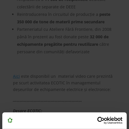
colectării de separate de DEEE
Reintroducerea în circuitul de producție a
peste
350 000 de tone de materii prime secundare
Parteneriatul cu Ateliere Fără Frontiere, din 2008
până în prezent au fost donate peste
32 000 de
echipamente pregătite pentru reutilizare
către
persoane din comunități defavorizate
Aici
este disponibil un material video care prezintă
pe scurt activitatea ECOTIC în managementul
deșeurilor de echipamente electrice și electronice:
……………………………………………………
Despre ECOTIC:
ECOTIC este o organizație dedicată promovării
economiei circulare, activând în sectorul gestionării