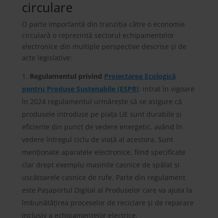
circulare
O parte importantă din tranziția către o economie
circulară o reprezintă sectorul echipamentelor
electronice din multiple perspective descrise și de
acte legislative:
Regulamentul privind
Proiectarea Ecologică
pentru Produse Sustenabile (ESPR)
: intrat în vigoare
în 2024 regulamentul urmărește să se asigure că
produsele introduse pe piața UE sunt durabile și
eficiente din punct de vedere energetic, având în
vedere întregul ciclu de viață al acestora. Sunt
menționate aparatele electronice, fiind specificate
clar drept exemplu mașinile casnice de spălat și
uscătoarele casnice de rufe. Parte din regulament
este Pașaportul Digital al Produselor care va ajuta la
îmbunătățirea proceselor de reciclare și de reparare
inclusiv a echipamentelor electrice.