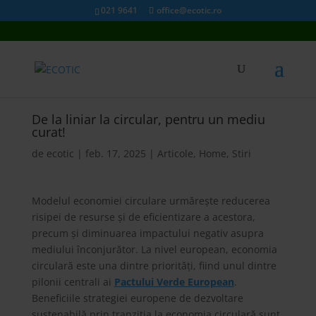
021 9641
office@ecotic.ro
De la liniar la circular, pentru un mediu
curat!
de
ecotic
|
feb. 17, 2025
|
Articole
,
Home
,
Stiri
Modelul economiei circulare urmărește reducerea
risipei de resurse și de eficientizare a acestora,
precum și diminuarea impactului negativ asupra
mediului înconjurător. La nivel european, economia
circulară este una dintre priorități, fiind unul dintre
pilonii centrali ai
Pactului Verde European
.
Beneficiile strategiei europene de dezvoltare
sustenabilă prin tranziția la economia circulară sunt