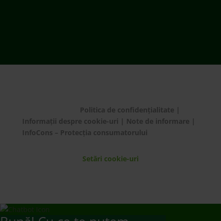
© ECOTIC 2025 |
Politica de confidențialitate
|
Informații despre cookie-uri
|
Note de informare
|
InfoCons – Protecția consumatorului
Setări cookie-uri