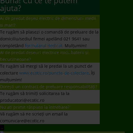
Bună! Cu ce te putem
ajuta?
Ai de predat deșeu electric de dimensiuni medii
și mari?
Te rugăm să plasezi o comandă de preluare de la
domiciliu/sediul firmei apelând 021 9641 sau
completând
formularul dedicat.
Mulțumim!
Ai de predat deșeuri electrice mici, baterii și
becuri/neoane?
Te rugăm să mergi să le predai la un punct de
colectare
www.ecotic.ro/puncte-de-colectare
. Îți
mulțumim!
Dorești un contract de preluare responsabilități?
Te rugăm să trimiți solicitarea ta la
producatori@ecotic.ro
Nu ați primit răspuns la întrebare?
Vă rugăm să ne scrieți un email la
comunicare@ecotic.ro
←