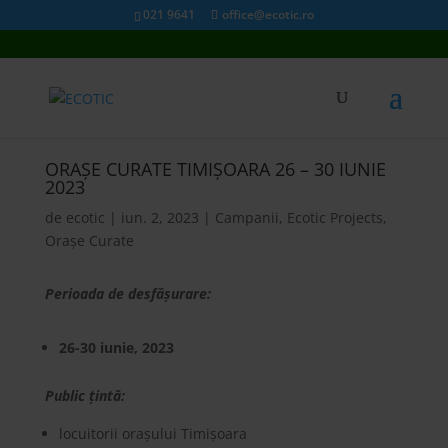
021 9641
office@ecotic.ro
ORAȘE CURATE TIMIȘOARA 26 – 30 IUNIE
2023
de
ecotic
|
iun. 2, 2023
|
Campanii
,
Ecotic Projects
,
Orașe Curate
Perioada de desfășurare:
26-30 iunie, 2023
Public țintă:
locuitorii orașului Timișoara