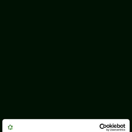
WEEELABEX, PRONEXA și al Coaliției PRO DEEE
România
ECOTIC BAT este membru EUCOBAT
© ECOTIC 2025 |
Politica de confidențialitate
|
Informații despre cookie-uri
|
Note de informare
|
InfoCons – Protecția consumatorului