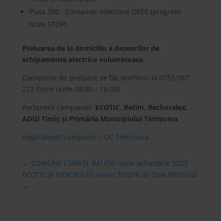
Piata 700 , Container colectare DEEE (program
NON STOP)
Preluarea de la domiciliu a deșeurilor de
echipamente electrice voluminoase.
Comenzile de preluare se fac telefonic la 0755 087
272 (între orele 08:00 – 16:00)
Partenerii campaniei:
ECOTIC, Retim, Rechoralex,
ADID Timiș și Primăria Municipiului Timișoara
Regulament campanie – OC Timisoara
←
COMUNE CURATE BĂLENI iunie-octombrie 2023
ECOTIC și InfoCons își unesc forțele de Ziua Mediului
→