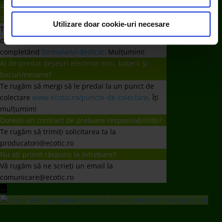
cu privire la aceste fișiere și posibilitatea de a vă exprima
producatori@ecotic.ro
consimțământul cu privire la acestea.
Nu ați primit răspuns la întrebare?
Utilizare doar cookie-uri necesare
Vă rugăm să ne scrieți un email la
comunicare@ecotic.ro
←
Vezi rezulatele celor 20 de ani pentru un Mediu Curat
ECOTIC