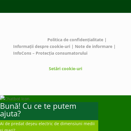
© ECOTIC 2025 |
Politica de confidențialitate
|
Informații despre cookie-uri
|
Note de informare
|
InfoCons – Protecția consumatorului
Setări cookie-uri
Bună! Cu ce te putem
ajuta?
Ai de predat deșeu electric de dimensiuni medii
și mari?