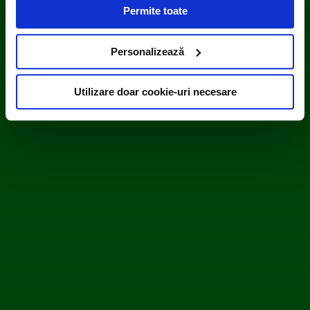
Permite toate
(cookie-uri primare), alții sunt cookie-uri dintr-un domeniu
diferit de domeniul site-ului web pe care îl vizitați (cookie-
uri terțe). Găsiți în ferestrele Detalii și Despre informații
Personalizează
cu privire la aceste fișiere și posibilitatea de a vă exprima
consimțământul cu privire la acestea.
Utilizare doar cookie-uri necesare