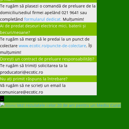
Te rugăm să plasezi o comandă de preluare de la
domiciliu/sediul firmei apelând 021 9641 sau
completând
formularul dedicat.
Mulțumim!
Ai de predat deșeuri electrice mici, baterii și
becuri/neoane?
Te rugăm să mergi să le predai la un punct de
colectare
www.ecotic.ro/puncte-de-colectare
. Îți
mulțumim!
Dorești un contract de preluare responsabilități?
Te rugăm să trimiți solicitarea ta la
producatori@ecotic.ro
Nu ați primit răspuns la întrebare?
Vă rugăm să ne scrieți un email la
comunicare@ecotic.ro
←
Vezi rezulatele celor 20 de ani pentru un Mediu Curat
ECOTIC