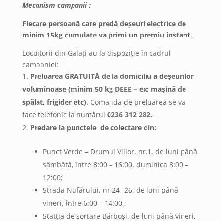
Mecanism campanii :
Fiecare persoană care predă
deșeuri electrice de
minim 15kg cumulate va primi un premiu instant.
Locuitorii din Galați au la dispoziție în cadrul
campaniei:
Preluarea GRATUITĂ de la domiciliu a deșeurilor
voluminoase (minim 50 kg DEEE – ex: mașină de
spălat, frigider etc).
Comanda de preluarea se va
face telefonic la numărul
0236 312 282.
Predare la punctele de colectare din:
Punct Verde – Drumul Viilor, nr.1, de luni până
sâmbătă, între 8:00 – 16:00, duminica 8:00 –
12:00;
Strada Nufărului, nr 24 -26, de luni până
vineri, între 6:00 – 14:00 ;
Statția de sortare Bărboși, de luni până vineri,