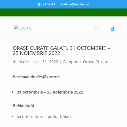
021 9641
office@ecotic.ro
ORAȘE CURATE GALAȚI, 31 OCTOMBRIE –
25 NOIEMBRIE 2022
de
ecotic
|
oct. 31, 2022
|
Campanii
,
Orașe Curate
Perioada de desfășurare:
31 octombrie – 25 noiembrie 2022
Public țintă:
locuitorii municipiului Galați