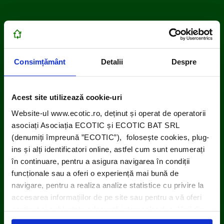
Consimțământ
Detalii
Despre
Acest site utilizează cookie-uri
Website-ul www.ecotic.ro, deținut și operat de operatorii
asociați Asociația ECOTIC și ECOTIC BAT SRL
(denumiți împreună ”ECOTIC”), folosește cookies, plug-
ins și alți identificatori online, astfel cum sunt enumerați
în continuare, pentru a asigura navigarea în condiții
funcționale sau a oferi o experiență mai bună de
navigare, pentru a realiza analize statistice cu privire la
accesarea informațiilor de pe site sau pentru a vă oferi
conținut și publicitate adecvată intereselor dvs. Unii din
acești identificatori online sunt plasați de către ECOTIC