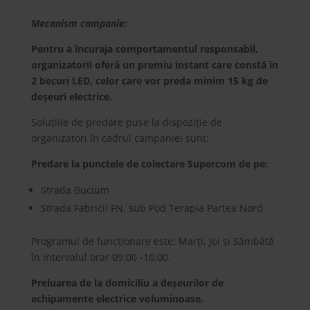
Mecanism campanie:
Pentru a încuraja comportamentul responsabil,
organizatorii oferă un premiu instant care constă în
2 becuri LED, celor
care vor preda minim 15 kg de
deșeuri electrice.
Soluțiile de predare puse la dispoziție de
organizatori în cadrul campaniei sunt:
Predare la punctele de colectare Supercom de pe:
Strada Bucium
Strada Fabricii FN, sub Pod Terapia Partea Nord
Programul de funcționare este: Marți, Joi și Sâmbătă
în intervalul orar 09:00 -16:00.
Preluarea de la domiciliu a deșeurilor de
echipamente electrice voluminoase.