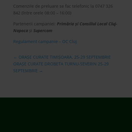
Comenzile de preluare se fac telefonic la 0747 326
842 (între orele 08:00 – 16:00)
Partenerii campaniei:
Primăria și Consiliul Local Cluj-
Napoca
și
Supercom
Regulament campanie – OC Cluj
←
ORAȘE CURATE TIMIȘOARA, 25-29 SEPTEMBRIE
ORAȘE CURATE DROBETA TURNU-SEVERIN 25-29
SEPTEMBRIE
→