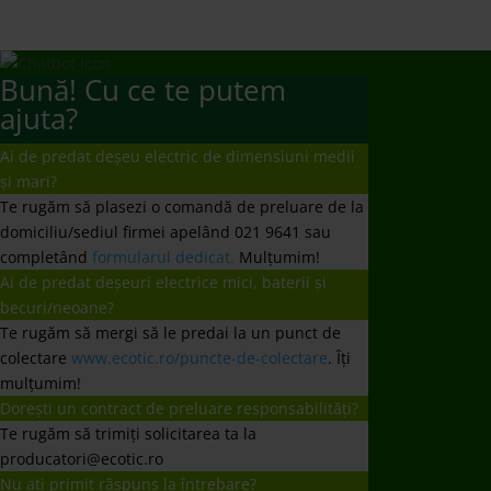
Bună! Cu ce te putem
ajuta?
Ai de predat deșeu electric de dimensiuni medii
și mari?
Te rugăm să plasezi o comandă de preluare de la
domiciliu/sediul firmei apelând 021 9641 sau
completând
formularul dedicat.
Mulțumim!
Ai de predat deșeuri electrice mici, baterii și
becuri/neoane?
Te rugăm să mergi să le predai la un punct de
colectare
www.ecotic.ro/puncte-de-colectare
. Îți
mulțumim!
Dorești un contract de preluare responsabilități?
Te rugăm să trimiți solicitarea ta la
producatori@ecotic.ro
Nu ați primit răspuns la întrebare?