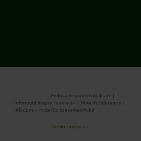
România
ECOTIC BAT este membru EUCOBAT
© ECOTIC 2025 |
Politica de confidențialitate
|
Informații despre cookie-uri
|
Note de informare
|
InfoCons – Protecția consumatorului
Setări cookie-uri