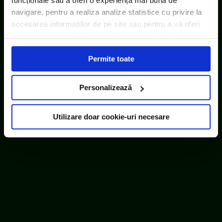
funcționale sau a oferi o experiență mai bună de
navigare, pentru a realiza analize statistice cu privire la
accesarea informațiilor de pe site sau pentru a vă oferi
conținut și publicitate adecvată intereselor dvs. Unii din
acești identificatori online sunt plasați de către ECOTIC
Permite toate
(cookie-uri primare), alții sunt cookie-uri dintr-un domeniu
diferit de domeniul site-ului web pe care îl vizitați (cookie-
uri terțe). Găsiți în ferestrele Detalii și Despre informații
Personalizează
cu privire la aceste fișiere și posibilitatea de a vă exprima
consimțământul cu privire la acestea.
Utilizare doar cookie-uri necesare
ECOTIC este membru WEEE Forum,
WEEELABEX, PRONEXA și al Coaliției PRO DEEE