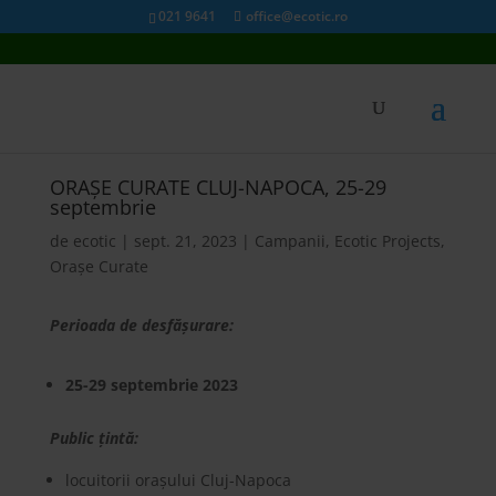
021 9641
office@ecotic.ro
ORAȘE CURATE CLUJ-NAPOCA, 25-29
septembrie
de
ecotic
|
sept. 21, 2023
|
Campanii
,
Ecotic Projects
,
Orașe Curate
Perioada de desfășurare:
25-29 septembrie 2023
Public țintă:
locuitorii orașului Cluj-Napoca